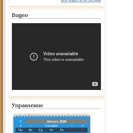
Все новости за сегодня
Видео
Управление
?
Август, 2026
«
‹
Сегодня
›
»
Пн
Вт
Ср
Чт
Пт
Сб
Вс