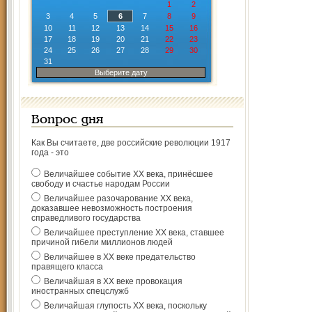
1
2
3
4
5
6
7
8
9
10
11
12
13
14
15
16
17
18
19
20
21
22
23
24
25
26
27
28
29
30
31
Выберите дату
Вопрос дня
Как Вы считаете, две российские революции 1917
года - это
Величайшее событие ХХ века, принёсшее
свободу и счастье народам России
Величайшее разочарование ХХ века,
доказавшее невозможность построения
справедливого государства
Величайшее преступление ХХ века, ставшее
причиной гибели миллионов людей
Величайшее в ХХ веке предательство
правящего класса
Величайшая в ХХ веке провокация
иностранных спецслужб
Величайшая глупость ХХ века, поскольку