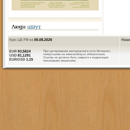
Люди
ищут
Курс ЦБ РФ на
06.08.2026
Наши
EUR
93,5824
При цитировании материалов в сети Интернет,
гиперссылка на www.sevkray.ru обязательна.
USD
81,1291
Ссылка не должна быть закрыта к индексации
EUR/USD
1.15
поисковыми машинами.