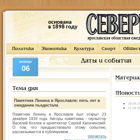
основана
в 1898 году
Политика
Экономика
Культура
Спорт
Общес
Даты и события
четверг
06
Материа
Тема дня
!Новост
Памятник Ленина в Ярославле: пять лет в
29.08.2
ожидании пьедестала
21.08.2
Памятник Ленину в Ярославле был открыт 23
декабря 1939 года. Авторы памятника - скульптор
Василий Козлов и архитектор Сергей Капачинский.
О том, что предшествовало этому событию,
рассказывается в публикуемом ...
прочитать