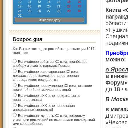
фотогра
10
11
12
13
14
15
16
17
18
19
20
21
22
23
Книга «
24
25
26
27
28
29
30
награж
31
Выберите дату
области
«Пушкин
Специал
Вопрос дня
подвиж
Как Вы считаете, две российские революции 1917
Приобре
года - это
можно:
Величайшее событие ХХ века, принёсшее
свободу и счастье народам России
в Ярос
Величайшее разочарование ХХ века,
в книжн
доказавшее невозможность построения
справедливого государства
Форум»
Величайшее преступление ХХ века, ставшее
до 18 ча
причиной гибели миллионов людей
Величайшее в ХХ веке предательство
В Моск
правящего класса
Величайшая в ХХ веке провокация
в магаз
иностранных спецслужб
Дмитров
Величайшая глупость ХХ века, поскольку
участники революций не осознавали последствий
«Чеховс
ими совершённого