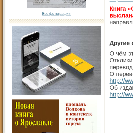
Книга «
Все фотографии
выслан
направл
Другие 
О чём э
Отклики
перевод
О перев
http://w
Об изда
http://w