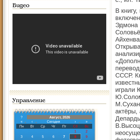
Видео
В книгу
включен
Эдмона 
Соловьё
Айхенва
Открыва
анализи
«Дополн
перевод
СССР. К
известн
играли 
Ю.Солом
Управление
М.Сухан
актёры,
Депардь
?
Август, 2026
«
‹
Сегодня
›
»
В.Высоц
Пн
Вт
Ср
Чт
Пт
Сб
Вс
1
2
неосуще
3
4
5
6
7
8
9