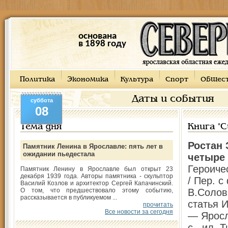
основана
в 1898 году
Политика
Экономика
Культура
Спорт
Общес
Даты и события
суббота
08
Тема дня
Книга "
Ростан 
Памятник Ленина в Ярославле: пять лет в
ожидании пьедестала
четыре 
Героиче
Памятник Ленину в Ярославле был открыт 23
декабря 1939 года. Авторы памятника - скульптор
/ Пер. с
Василий Козлов и архитектор Сергей Капачинский.
О том, что предшествовало этому событию,
В.Солов
рассказывается в публикуемом ...
статья 
прочитать
Все новости за сегодня
— Яросл
с., ил. 