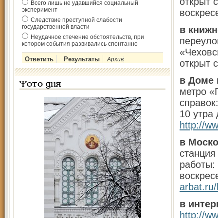
открыт 
Всего лишь не удавшийся социальный
эксперимент
воскрес
Следствие преступной слабости
государственной власти
в книжн
Неудачное стечение обстоятельств, при
переуло
котором события развивались спонтанно
«Чеховс
Архив
открыт с
в Доме
Фото дня
метро «
справок
10 утра 
http://
в Моско
станция
работы:
воскресе
arbat.ru
в интер
http://w