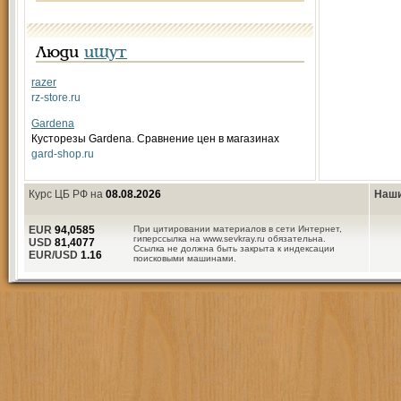
Люди
ищут
razer
rz-store.ru
Gardena
Кусторезы Gardena. Сравнение цен в магазинах
gard-shop.ru
Курс ЦБ РФ на
08.08.2026
Наши
EUR
94,0585
При цитировании материалов в сети Интернет,
гиперссылка на www.sevkray.ru обязательна.
USD
81,4077
Ссылка не должна быть закрыта к индексации
EUR/USD
1.16
поисковыми машинами.