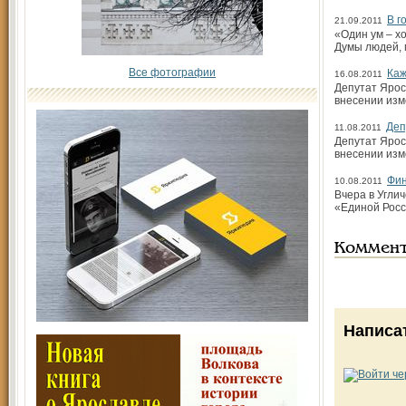
В г
21.09.2011
«Один ум – х
Думы людей, 
Все фотографии
Каж
16.08.2011
Депутат Ярос
внесении изм
Деп
11.08.2011
Депутат Ярос
внесении изм
Фин
10.08.2011
Вчера в Угли
«Единой Росс
Коммен
Написа