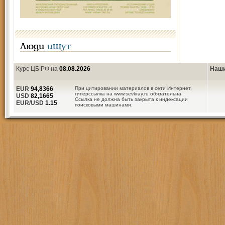
Люди
ищут
Курс ЦБ РФ на
08.08.2026
Наши
EUR
94,8366
При цитировании материалов в сети Интернет,
гиперссылка на www.sevkray.ru обязательна.
USD
82,1665
Ссылка не должна быть закрыта к индексации
EUR/USD
1.15
поисковыми машинами.