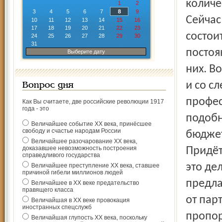
количе
1
2
3
4
5
6
7
8
9
Сейчас
10
11
12
13
14
15
16
17
18
19
20
21
22
23
состои
24
25
26
27
28
29
30
31
постоя
Выберите дату
них. В
и со с
Вопрос дня
профес
Как Вы считаете, две российские революции 1917
года - это
подобн
Величайшее событие ХХ века, принёсшее
свободу и счастье народам России
бюджет
Величайшее разочарование ХХ века,
доказавшее невозможность построения
Придёт
справедливого государства
это де
Величайшее преступление ХХ века, ставшее
причиной гибели миллионов людей
предла
Величайшее в ХХ веке предательство
правящего класса
от пар
Величайшая в ХХ веке провокация
иностранных спецслужб
пропор
Величайшая глупость ХХ века, поскольку