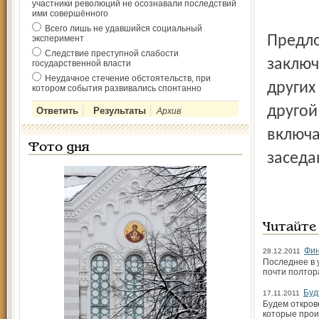
участники революций не осознавали последствий
ими совершённого
Всего лишь не удавшийся социальный
Предл
эксперимент
Следствие преступной слабости
заключ
государственной власти
Неудачное стечение обстоятельств, при
других
котором события развивались спонтанно
другой
Архив
включа
Фото дня
заседа
Читайте
Фин
28.12.2011
Последнее в 
почти полтор
Буд
17.11.2011
Будем откров
которые прои