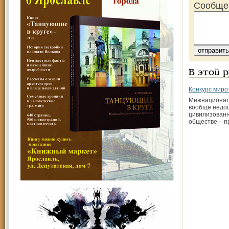
Сообще
В этой 
Конкурс миро
Межнациональ
вообще недо
цивилизован
обществе – п