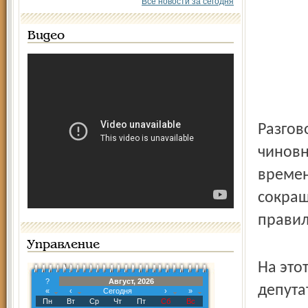
Все новости за сегодня
Видео
Разгов
чиновн
времен
сокращ
правил
Управление
На это
?
Август, 2026
депута
«
‹
Сегодня
›
»
Пн
Вт
Ср
Чт
Пт
Сб
Вс