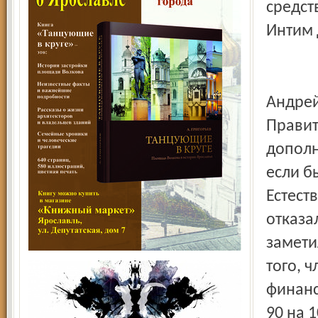
средст
Интим 
Андрей
Правит
дополн
если б
Естест
отказа
заметил
того, 
финанс
90 на 