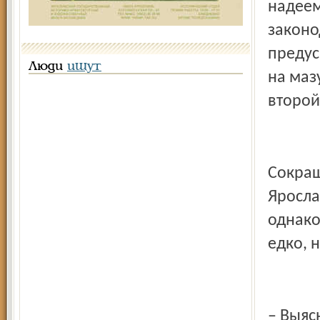
надеем
законо
предус
Люди
ищут
на маз
второй
Сокращ
Яросла
однако
едко, 
– Выяс