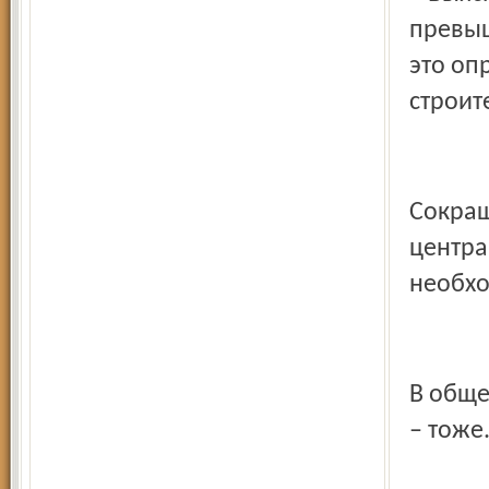
превыш
это оп
строит
Сокращ
центра
необхо
В обще
– тоже