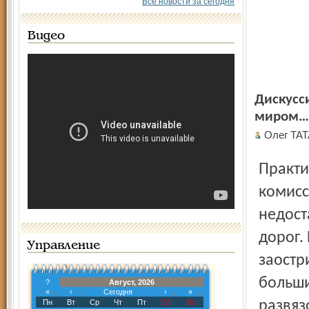
Все новости за сегодня
Видео
Дискусс
миром…
Олег ТА
Практи
комисс
недост
дорог.
Управление
заостр
больши
?
Август, 2026
«
‹
Сегодня
›
»
Пн
Вт
Ср
Чт
Пт
Сб
Вс
развяз