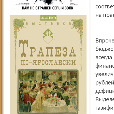
соответ
на пра
Впроче
бюджет
всегда
финанс
увелич
рублей
дефици
Выделе
газифи