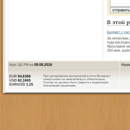
В этой 
Бюджет с уче
За несколько 
года расходн
Ярославля н
350 млн. рубл
Курс ЦБ РФ на
09.08.2026
Наши
EUR
94,8366
При цитировании материалов в сети Интернет,
гиперссылка на www.sevkray.ru обязательна.
USD
82,1665
Ссылка не должна быть закрыта к индексации
EUR/USD
1.15
поисковыми машинами.