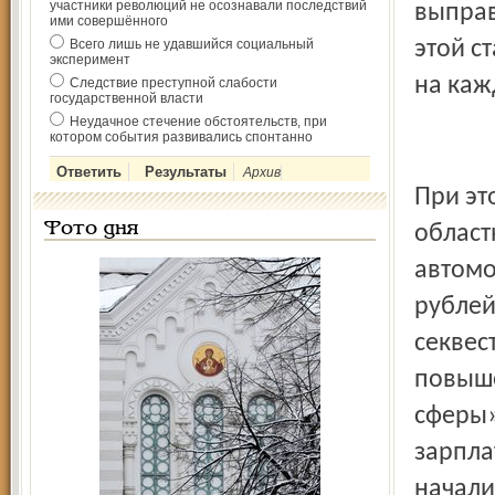
участники революций не осознавали последствий
выправ
ими совершённого
Всего лишь не удавшийся социальный
этой с
эксперимент
на каж
Следствие преступной слабости
государственной власти
Неудачное стечение обстоятельств, при
котором события развивались спонтанно
Архив
При эт
Фото дня
област
автомо
рублей
секвес
повыше
сферы»
зарпла
начали