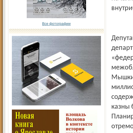
внутри
Все фотографии
Депута
департ
«федер
межобл
Мышкин
миллио
содерж
казны 
Планир
отремо