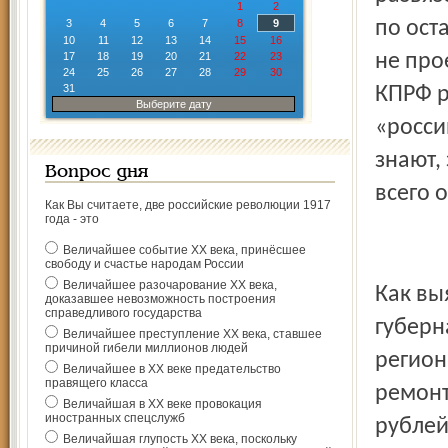
1
2
3
4
5
6
7
8
9
по ост
10
11
12
13
14
15
16
17
18
19
20
21
22
23
не про
24
25
26
27
28
29
30
31
КПРФ р
Выберите дату
«росси
знают,
Вопрос дня
всего 
Как Вы считаете, две российские революции 1917
года - это
Величайшее событие ХХ века, принёсшее
свободу и счастье народам России
Величайшее разочарование ХХ века,
Как вы
доказавшее невозможность построения
справедливого государства
губерн
Величайшее преступление ХХ века, ставшее
причиной гибели миллионов людей
регион
Величайшее в ХХ веке предательство
правящего класса
ремонт
Величайшая в ХХ веке провокация
иностранных спецслужб
рублей
Величайшая глупость ХХ века, поскольку