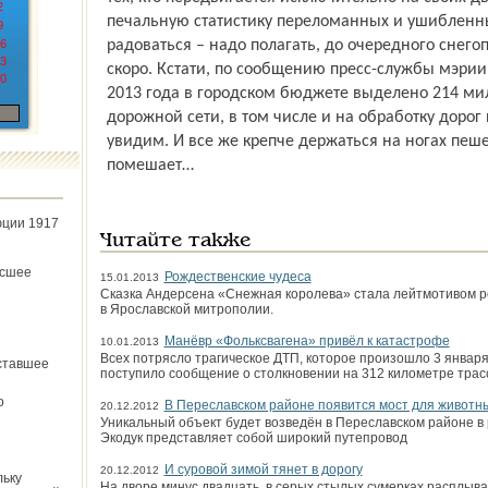
2
печальную статистику переломанных и ушибленн
9
6
радоваться – надо полагать, до очередного снег
3
скоро. Кстати, по сообщению пресс-службы мэрии
0
2013 года в городском бюджете выделено 214 мил
дорожной сети, в том числе и на обработку дорог
увидим. И все же крепче держаться на ногах пеше
помешает…
юции 1917
Читайте также
ёсшее
Рождественские чудеса
15.01.2013
Сказка Андерсена «Снежная королева» стала лейтмотивом ро
в Ярославской митрополии.
Манёвр «Фольксвагена» привёл к катастрофе
10.01.2013
Всех потрясло трагическое ДТП, которое произошло 3 января.
ставшее
поступило сообщение о столкновении на 312 километре трас
о
В Переславском районе появится мост для животн
20.12.2012
Уникальный объект будет возведён в Переслав­ском районе в
Экодук представляет собой широкий путепровод
И суровой зимой тянет в дорогу
20.12.2012
льку
На дворе минус двадцать, в серых стылых сумерках расплыв