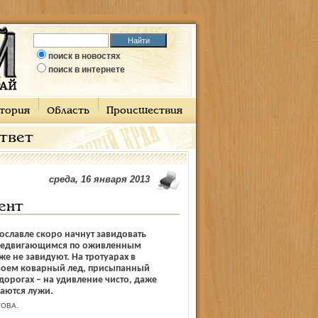
поиск в новостях
поиск в интернете
тория
Область
Происшествия
ответ
среда, 16 января 2013
ент
славле скоро начнут завидовать
редвигающимся по оживленным
же не завидуют. На тротуарах в
воем коварный лед, присыпанный
дорогах – на удивление чисто, даже
чаются лужи.
ТОВА.