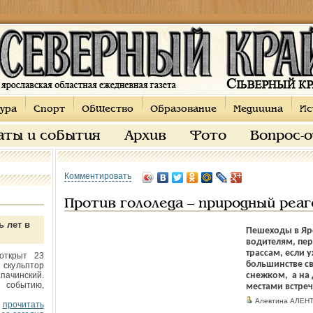
ура
Спорт
Общество
Образование
Медицина
Ис
аты и события
Архив
Фото
Вопрос-
Комментировать
Против гололеда – природный реаг
ь лет в
Пешеходы в Яро
водителям, пе
трассам, если у
открыт 23
большинстве с
 скульптор
пачинский.
снежком, а на 
 событию,
местами встре
Алевтина АЛЕН
прочитать