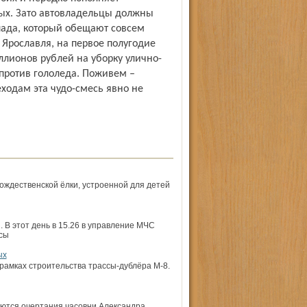
ых. Зато автовладельцы должны
опада, который обещают совсем
 Ярославля, на первое полугодие
лионов рублей на уборку улично-
 против гололеда. Поживем –
ходам эта чудо-смесь явно не
ждественской ёлки, устроенной для детей
 В этот день в 15.26 в управление МЧС
сы
ых
 рамках строительства трассы-дублёра М-8.
аются очертания часовни Александра