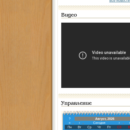
Все новости
Видео
Управление
?
Август, 2026
«
‹
Сегодня
›
Пн
Вт
Ср
Чт
Пт
Сб
В