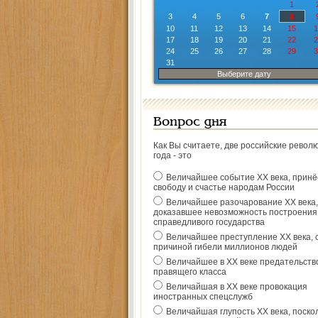
1
3
4
5
6
7
8
10
11
12
13
14
15
1
17
18
19
20
21
22
2
24
25
26
27
28
29
3
31
Выберите дату
Вопрос дня
Как Вы считаете, две российские револ
года - это
Величайшее событие ХХ века, прин
свободу и счастье народам России
Величайшее разочарование ХХ века,
доказавшее невозможность построения
справедливого государства
Величайшее преступление ХХ века, 
причиной гибели миллионов людей
Величайшее в ХХ веке предательств
правящего класса
Величайшая в ХХ веке провокация
иностранных спецслужб
Величайшая глупость ХХ века, поско