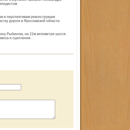
сипедистом
м и перспективам реконструкции
стку дороги в Ярославской области.
ону Рыбинска, на 22­м километре шоссе
моза и сцепления.