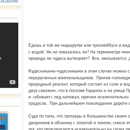
 за сегодня
Едешь в той же маршрутке или троллейбусе и видишь на остановках снежную кашицу
с водой. Уж не показалось ли? На термометре мину
природа ли чудеса вытворяет? Все, оказывается, 
Кудесниками-чудесниками в этом случае можно смело назвать всеми руганных-
переруганных коммунальщиков. Против гололеди
природный реагент, который состоит из соли и во
двух скважин, что в поселке Горшиха и на улице
и «убивает» лед наповал, причем исключительно 
градусов. При дальнейшем похолодании дороги о
Судя по тому, что тротуары в большинстве своем отданы на откуп трудовому напору
дворников в обнимку с лопатой и ломом, смеси эт
»
с
тех, кто передвигается исключительно на своих д