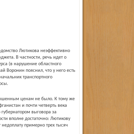
ведомство Лютикова неэффективно
джета. В частности, речь идет о
рса (в нарушение областного
ай Воронин пояснил, что у него есть
 начальник транспортного
рсы.
вышенным ценам не было. К тому же
ганистан и почти четверть века
о губернатором выговора за
сти вполне достаточно: Лютикову
т недоплату примерно трех тысяч