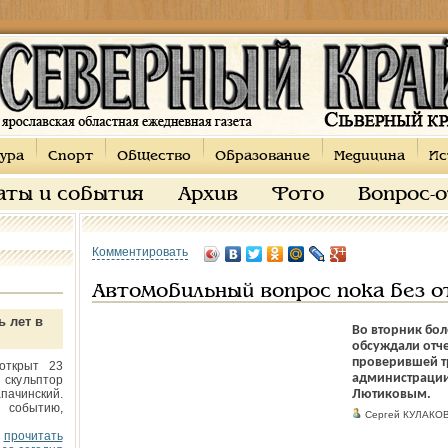
ура
Спорт
Общество
Образование
Медицина
Ис
аты и события
Архив
Фото
Вопрос-
Комментировать
Автомобильный вопрос пока без о
ь лет в
Во вторник бол
обсуждали отче
проверившей т
открыт 23
администрации
 скульптор
пачинский.
Лютиковым.
 событию,
Сергей КУЛАКО
прочитать