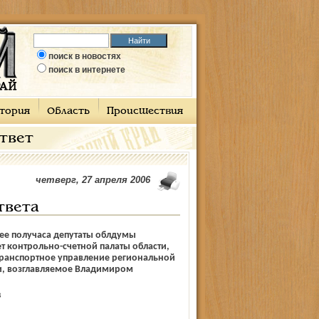
поиск в новостях
поиск в интернете
тория
Область
Происшествия
ответ
четверг, 27 апреля 2006
твета
ее получаса депутаты облдумы
т контрольно-счетной палаты области,
ранспортное управление региональной
, возглавляемое Владимиром
В