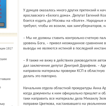
2
9
6
У думцев оказалось много других претензий к нач
3
ярославского
«
Белого дома
»
. Депутат Евгений Ко
0
боится ездить до Москвы на
«
Волге
»
. Народные 
требуют, чтобы их возили, как замгубернаторов, 
– Мы не должны ставить контрольно-счетную пал
уровень Бога, – привел неожиданное сравнение в
выводы не являются истиной в последней инстан
юции 1917
ёсшее
– Я также не вижу в действиях руководителя авто
дал заключение депутат Дмитрий Дорофеев. – Ад
направила материалы проверки КСП в областную п
делать это повторно.
ставшее
о
Начальник отдела областной прокуратуры Анна Арш
когда документы к ним официально пришлет и об
таки направить все материалы дела Михаилу Зеле
поправки Цветкова, настаивавшего на увольнени
льку