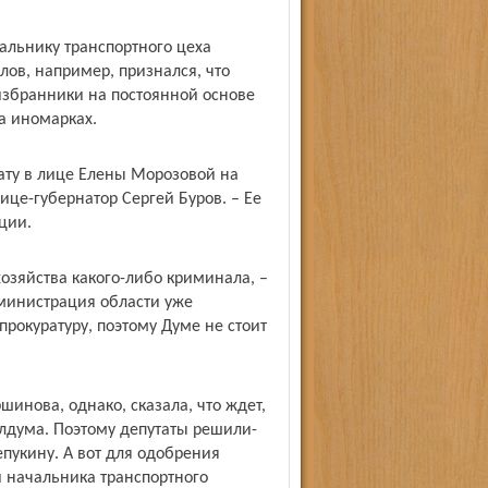
альнику транспортного цеха
злов, например, признался, что
избранники на постоянной основе
на иномарках.
ату в лице Елены Морозовой на
ице-губернатор Сергей Буров. – Ее
ции.
хозяйства какого-либо криминала, –
министрация области уже
рокуратуру, поэтому Думе не стоит
инова, однако, сказала, что ждет,
лдума. Поэтому депутаты решили-
пукину. А вот для одобрения
и начальника транспортного