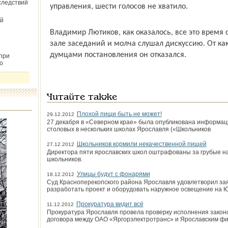
следствий
управления, шести голосов не хватило.
й
Владимир Лютиков, как оказалось, все это время 
зале заседаний и молча слушал дискуссию. От ка
думцами постановления он отказался.
при
о
Читайте также
Плохой пищи быть не может!
29.12.2012
27 декабря в «Северном крае» была опубликована информац
столовых в нескольких школах Ярославля («Школьников
Школьников кормили некачественной пищей
27.12.2012
Директора пяти ярославских школ оштрафованы за грубые н
школьников.
Улицы будут с фонарями
18.12.2012
Суд Красноперекопского района Ярославля удовлетворил за
разработать проект и оборудовать наружное освещение на Ю
Прокуратура видит всё
11.12.2012
Прокуратура Ярославля провела проверку исполнения закон
договора между ОАО «Яргорэлектротранс» и Ярославским фи