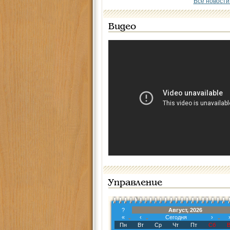
Все новости
Видео
Управление
?
Август, 2026
«
‹
Сегодня
›
Пн
Вт
Ср
Чт
Пт
Сб
В