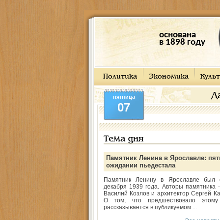
основана
в 1898 году
Политика
Экономика
Культ
Д
пятница
07
Тема дня
Памятник Ленина в Ярославле: пят
ожидании пьедестала
Памятник Ленину в Ярославле был 
декабря 1939 года. Авторы памятника -
Василий Козлов и архитектор Сергей Ка
О том, что предшествовало этому
рассказывается в публикуемом ...