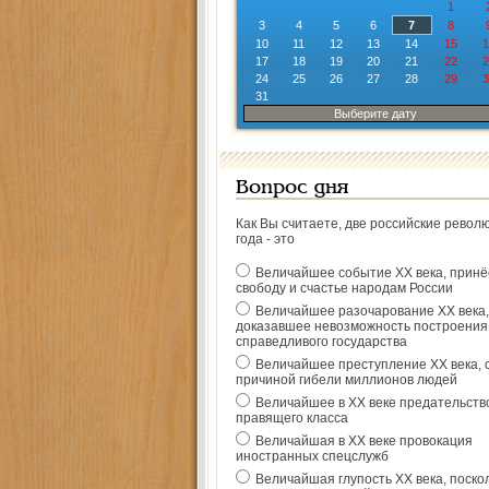
1
3
4
5
6
7
8
10
11
12
13
14
15
1
17
18
19
20
21
22
2
24
25
26
27
28
29
3
31
Выберите дату
Вопрос дня
Как Вы считаете, две российские револ
года - это
Величайшее событие ХХ века, прин
свободу и счастье народам России
Величайшее разочарование ХХ века,
доказавшее невозможность построения
справедливого государства
Величайшее преступление ХХ века, 
причиной гибели миллионов людей
Величайшее в ХХ веке предательств
правящего класса
Величайшая в ХХ веке провокация
иностранных спецслужб
Величайшая глупость ХХ века, поско