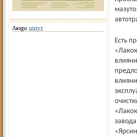
мазуто
автотр
Люди
ищут
Есть п
«Лакок
влияни
предло
влияни
эксплу
очистк
«Лакок
завода
«Ярсин