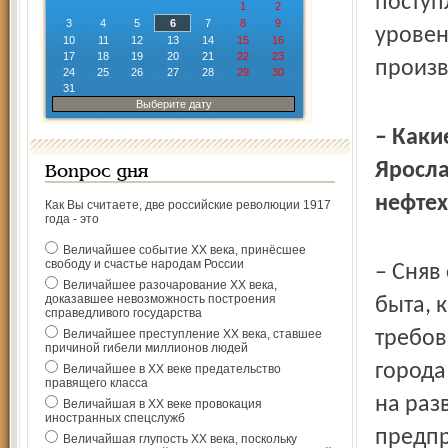
поступ
1
2
3
4
5
6
7
8
9
уровен
10
11
12
13
14
15
16
17
18
19
20
21
22
23
произв
24
25
26
27
28
29
30
31
Выберите дату
– Каки
Яросла
Вопрос дня
нефтех
Как Вы считаете, две российские революции 1917
года - это
Величайшее событие ХХ века, принёсшее
свободу и счастье народам России
– Сняв
Величайшее разочарование ХХ века,
доказавшее невозможность построения
быта, 
справедливого государства
Величайшее преступление ХХ века, ставшее
требов
причиной гибели миллионов людей
города
Величайшее в ХХ веке предательство
правящего класса
на раз
Величайшая в ХХ веке провокация
иностранных спецслужб
предпр
Величайшая глупость ХХ века, поскольку