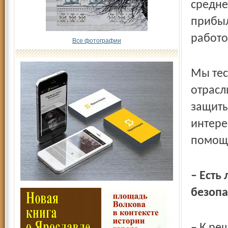
средне
прибыл
работо
Все фотографии
Мы тес
отрасл
защиты
интере
помощи
– Есть
безопа