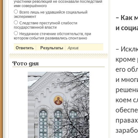
участники революций не осознавали последствий
ими совершённого
Всего лишь не удавшийся социальный
эксперимент
– Как 
Следствие преступной слабости
и соци
государственной власти
Неудачное стечение обстоятельств, при
котором события развивались спонтанно
Архив
– Искл
кроме 
Фото дня
его об
и мног
решени
коем с
обеспе
правах
зарабо