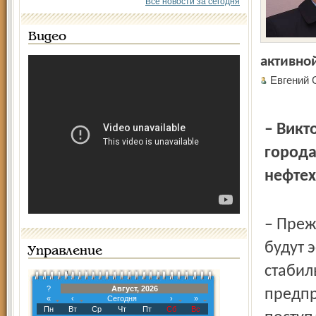
Все новости за сегодня
Видео
активно
Евгений
– Викт
города
нефте
– Преж
будут 
Управление
стабил
?
Август, 2026
предпр
«
‹
Сегодня
›
»
Пн
Вт
Ср
Чт
Пт
Сб
Вс