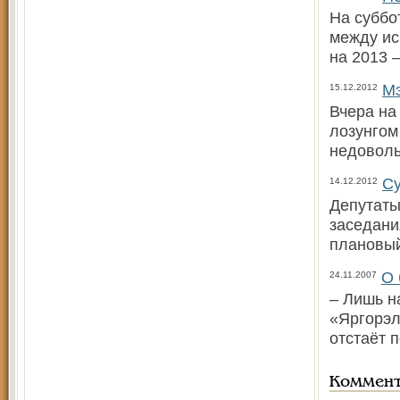
На суббо
между ис
на 2013 
Мэ
15.12.2012
Вчера на
лозунгом
недовол
Су
14.12.2012
Депутаты
заседани
плановый
О 
24.11.2007
– Лишь н
«Яргорэл
отстаёт 
Коммен