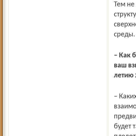
Тем не
структ
сверхн
среды.
– Как 
ваш вз
летию 
– Каки
взаимо
предви
будет 