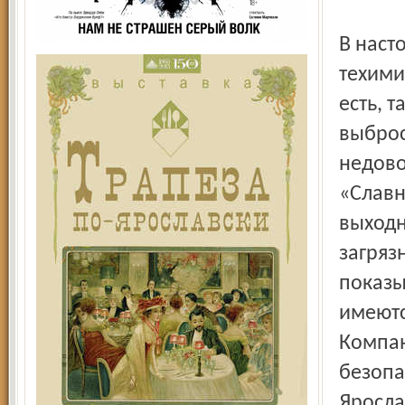
В наст
техими
есть, 
выброс
недово
«Славн
выходн
загряз
показы
имеютс
Компан
безопа
Яросла