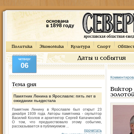
основана
в 1898 году
Политика
Экономика
Культура
Спорт
Общес
Даты и события
четверг
06
Комментиров
Тема дня
Виктор
золото
Памятник Ленина в Ярославле: пять лет в
ожидании пьедестала
Памятник Ленину в Ярославле был открыт 23
декабря 1939 года. Авторы памятника - скульптор
Василий Козлов и архитектор Сергей Капачинский.
О том, что предшествовало этому событию,
рассказывается в публикуемом ...
прочитать