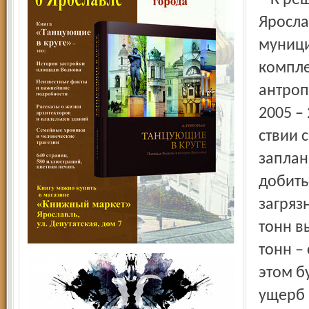
– К ре
Яросла
муници
компле
антроп
2005 – 
ствии 
заплан
добить
загряз
тонн в
тонн –
этом б
ущерб 