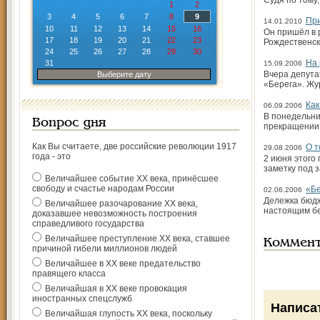
Судя по тому,
1
2
3
4
5
6
7
8
9
При
14.01.2010
10
11
12
13
14
15
16
Он пришёл в 
17
18
19
20
21
22
23
Рождествен­с
24
25
26
27
28
29
30
На 
31
15.09.2006
Вчера депута
Выберите дату
«Берега». Жу
Как
06.09.2006
В понедельни
Вопрос дня
прекращении 
Как Вы считаете, две российские революции 1917
О т
29.08.2006
года - это
2 июня этого
заметку под 
Величайшее событие ХХ века, принёсшее
свободу и счастье народам России
«Бе
02.06.2006
Дележка бюдж
Величайшее разочарование ХХ века,
настоящим бе
доказавшее невозможность построения
справедливого государства
Величайшее преступление ХХ века, ставшее
Коммен
причиной гибели миллионов людей
Величайшее в ХХ веке предательство
правящего класса
Величайшая в ХХ веке провокация
иностранных спецслужб
Написа
Величайшая глупость ХХ века, поскольку