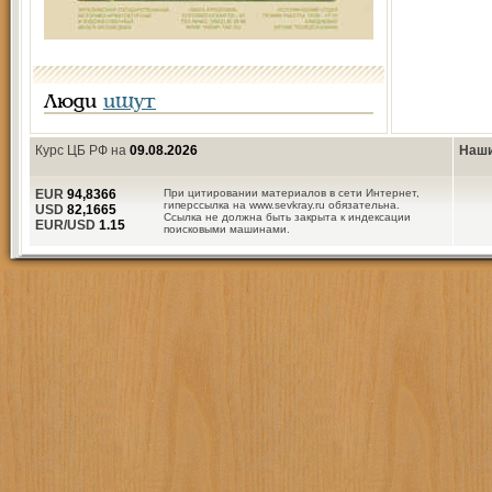
Люди
ищут
Курс ЦБ РФ на
09.08.2026
Наши
EUR
94,8366
При цитировании материалов в сети Интернет,
гиперссылка на www.sevkray.ru обязательна.
USD
82,1665
Ссылка не должна быть закрыта к индексации
EUR/USD
1.15
поисковыми машинами.