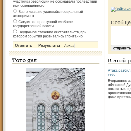
участники революций не осознавали последствий
ими совершённого
Всего лишь не удавшийся социальный
эксперимент
Сообще
Следствие преступной слабости
государственной власти
Неудачное стечение обстоятельств, при
котором события развивались спонтанно
Архив
Фото дня
В этой 
Атака разбила
утёс
Вчерашнее з
областной Ду
показаться и
организованн
даже приятн