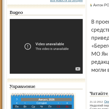
Все новости за сегодня
Антон Р
Видео
В прое
средст
привед
«Берег
МО Ян 
редакц
могли 
Управление
Читайте
?
Август, 2026
Оре
21.12.2012
«
‹
Сегодня
›
»
Недолгий пер
Пн
Вт
Ср
Чт
Пт
Сб
Вс