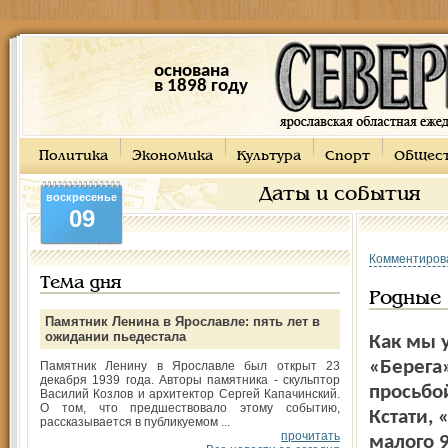
основана
в 1898 году
Политика
Экономика
Культура
Спорт
Общес
Даты и события
воскресенье
09
Комментиров
Тема дня
Родные 
Памятник Ленина в Ярославле: пять лет в
ожидании пьедестала
Как мы 
«Берега
Памятник Ленину в Ярославле был открыт 23
декабря 1939 года. Авторы памятника - скульптор
просьбо
Василий Козлов и архитектор Сергей Капачинский.
О том, что предшествовало этому событию,
Кстати, 
рассказывается в публикуемом ...
прочитать
малого 9