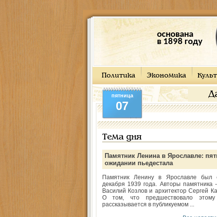
основана
в 1898 году
Политика
Экономика
Культ
Д
пятница
07
Тема дня
Памятник Ленина в Ярославле: пят
ожидании пьедестала
Памятник Ленину в Ярославле был 
декабря 1939 года. Авторы памятника -
Василий Козлов и архитектор Сергей Ка
О том, что предшествовало этому
рассказывается в публикуемом ...