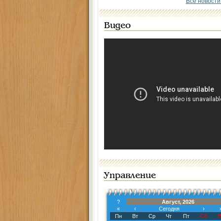
Все новости
Видео
Управление
?
Август, 2026
«
‹
Сегодня
›
Пн
Вт
Ср
Чт
Пт
Сб
В