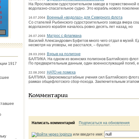
2
На Ярославском судостроительном заводе в торжественной 
9
водолазно-спасательное судно. Это корабль нового поколения
6
Военный «водолаз» для Северного флота
3
16.07.2004
Со стапелей Рыбинского судостроительного завода вчера со
0
водолазного корабля началось ровно десять лет назад, но
Матрос с флагмана
26.07.2003
Василий Александрович Буфетов много чего отдал в музей. Е
несмотря на уговоры, не расстался, – бушлат.
Взрыв на полигоне
28.03.2003
БАЛТИКА. На одном из воинских полигонов Балтийского флот
По предварительным данным, один военнослужащий погиб, е
юции 1917
НАТО не помеха
22.08.2002
БАЛТИКА. Широкомасштабные учения сил Балтийского флота 
ёсшее
рамках общефлотского сбор-похода. Заключительным этапом
Комментарии
ставшее
о
Написать комментарий
Подписаться на обновления
или введите имя:
льку