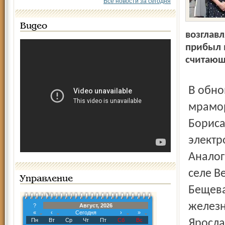
Все новости за сегодня
Видео
возглав
прибыл 
считающ
В обновленном Московском вокзале, поражающем
мрамор
Бориса
электр
Аналог
селе В
Управление
Бещева
железн
?
Август, 2026
«
‹
Сегодня
›
»
Пн
Вт
Ср
Чт
Пт
Сб
Вс
Яросла