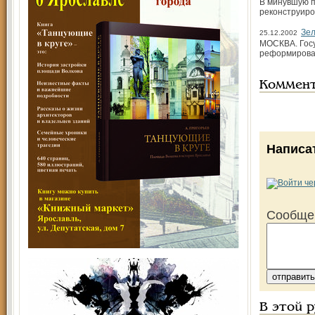
В минувшую п
реконструиро
Зел
25.12.2002
МОСКВА. Госу
реформирова
Коммен
Написа
Сообще
В этой 