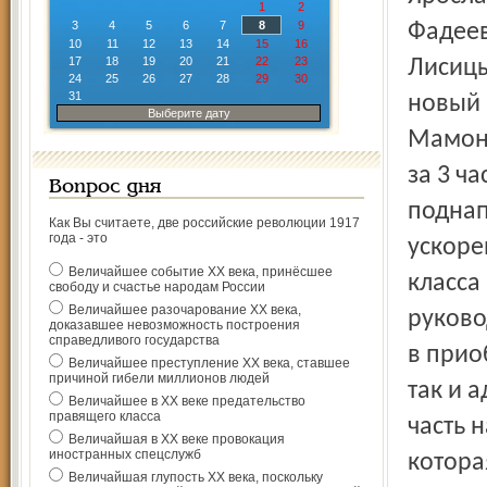
1
2
3
4
5
6
7
8
9
Фадеев
10
11
12
13
14
15
16
17
18
19
20
21
22
23
Лисицы
24
25
26
27
28
29
30
31
новый 
Выберите дату
Мамонт
за 3 ч
Вопрос дня
поднап
Как Вы считаете, две российские революции 1917
года - это
ускоре
Величайшее событие ХХ века, принёсшее
класса
свободу и счастье народам России
Величайшее разочарование ХХ века,
руково
доказавшее невозможность построения
справедливого государства
в прио
Величайшее преступление ХХ века, ставшее
причиной гибели миллионов людей
так и 
Величайшее в ХХ веке предательство
правящего класса
часть 
Величайшая в ХХ веке провокация
иностранных спецслужб
котора
Величайшая глупость ХХ века, поскольку