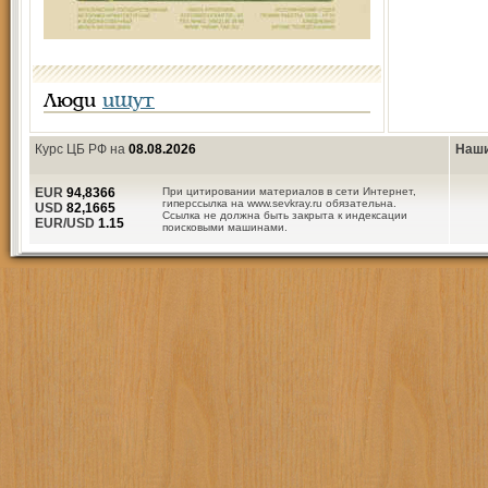
Люди
ищут
Курс ЦБ РФ на
08.08.2026
Наши
EUR
94,8366
При цитировании материалов в сети Интернет,
гиперссылка на www.sevkray.ru обязательна.
USD
82,1665
Ссылка не должна быть закрыта к индексации
EUR/USD
1.15
поисковыми машинами.