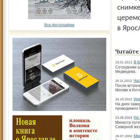
снимке
церемо
Все фотографии
в Ярос
Читайте
В К
15.01.2013
Сотрудники а
Медведева.
Час
20.11.2012
После встреч
Москве в Инт
Нов
24.10.2012
На днях заве
проводимого 
На 
23.08.2003
Министр путе
Северной жел
Mин
29.07.2003