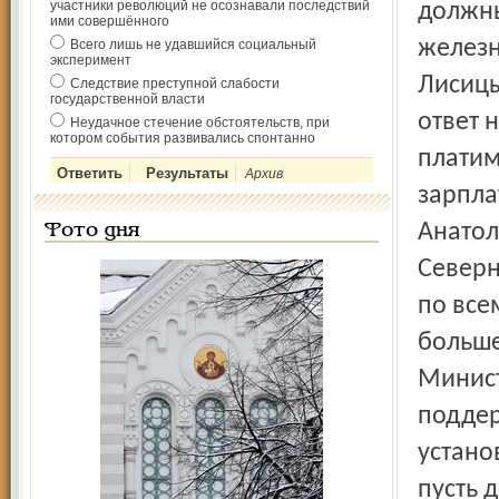
участники революций не осознавали последствий
должны
ими совершённого
железн
Всего лишь не удавшийся социальный
эксперимент
Лисицы
Следствие преступной слабости
государственной власти
ответ 
Неудачное стечение обстоятельств, при
котором события развивались спонтанно
платим
Архив
зарпла
Анатол
Фото дня
Северн
по все
больше
Минист
поддер
устано
пусть 