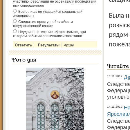
сыщики
участники революций не осознавали последствий
ими совершённого
Всего лишь не удавшийся социальный
Была некая «странность» и в поведении служебно-
эксперимент
Следствие преступной слабости
розыск
государственной власти
Неудачное стечение обстоятельств, при
рядом 
котором события развивались спонтанно
пожела
Архив
Фото дня
Читайте
Де
16.11.2012
Следстве
Федераци
уголовно
На
14.11.2012
Ярослав
Следстве
Федераци