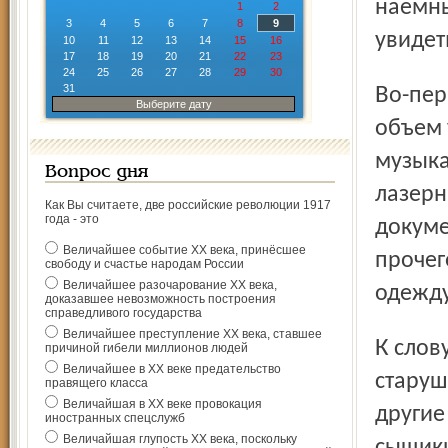
наемны
1
2
3
4
5
6
7
8
9
увидет
10
11
12
13
14
15
16
17
18
19
20
21
22
23
24
25
26
27
28
29
30
31
Во-первых, «брал» квартиру не один человек. Во-вторых,
Выберите дату
объем 
музыка
Вопрос дня
лазерн
Как Вы считаете, две российские революции 1917
года - это
докуме
Величайшее событие ХХ века, принёсшее
прочег
свободу и счастье народам России
Величайшее разочарование ХХ века,
одежду
доказавшее невозможность построения
справедливого государства
Величайшее преступление ХХ века, ставшее
К слову, у подъезда в тот день постоянно находились
причиной гибели миллионов людей
Величайшее в ХХ веке предательство
старуш
правящего класса
Величайшая в ХХ веке провокация
другие
иностранных спецслужб
Величайшая глупость ХХ века, поскольку