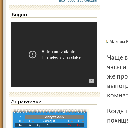
Все новости за сегодня
Видео
Максим 
Чаще всего квартирные кражи совершаются в утренние
часы и
же про
выпотр
комнат
Управление
Когда группа воров уносит большое количество
?
Август, 2026
похище
«
‹
Сегодня
›
»
Пн
Вт
Ср
Чт
Пт
Сб
Вс