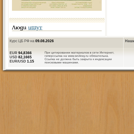
Люди
ищут
Курс ЦБ РФ на
09.08.2026
Наши
EUR
94,8366
При цитировании материалов в сети Интернет,
гиперссылка на www.sevkray.ru обязательна.
USD
82,1665
Ссылка не должна быть закрыта к индексации
EUR/USD
1.15
поисковыми машинами.