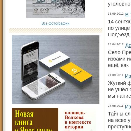
уголовно
В 
18.09.2012
14 сентя
Все фотографии
по улице
Подъезд 
До
24.04.2012
Село Пре
избами и
ещё, как
Из
21.09.2011
Жуткий ф
не ушёл 
мы напи
Из
24.08.2011
Тайны сл
на всех 
преступн