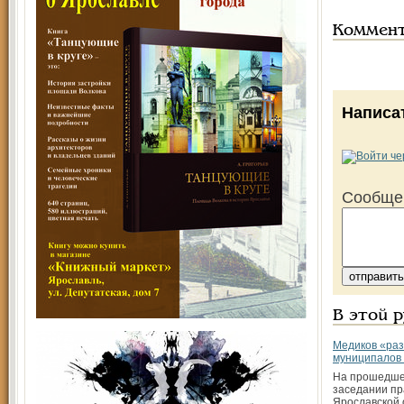
Коммен
Написа
Сообще
В этой 
Медиков «раз
муниципалов
На прошедше
заседании пр
Ярославской 