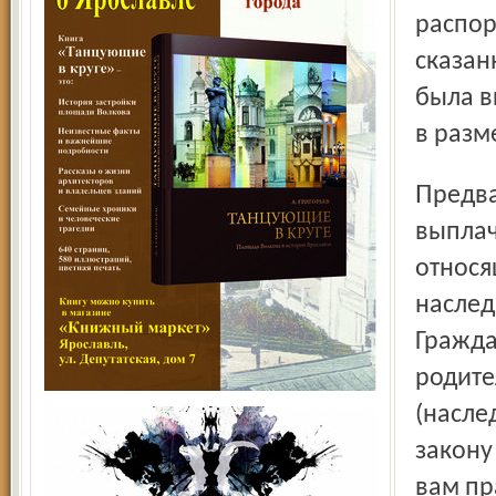
распор
сказан
была в
в разм
Предварительная компенсация по вкладам
выплач
относя
наслед
Гражда
родите
(насле
закону
вам пр