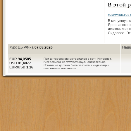
В этой 
коммунистов 
В минувшую с
Ярославского
исключил из 
Сидорова. Эт
Курс ЦБ РФ на
07.08.2026
Наши
EUR
94,0585
При цитировании материалов в сети Интернет,
гиперссылка на www.sevkray.ru обязательна.
USD
81,4077
Ссылка не должна быть закрыта к индексации
EUR/USD
1.16
поисковыми машинами.