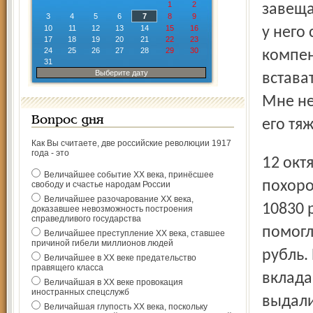
1
2
завеща
3
4
5
6
7
8
9
10
11
12
13
14
15
16
у него
17
18
19
20
21
22
23
24
25
26
27
28
29
30
компен
31
Выберите дату
встава
Мне не
Вопрос дня
его тя
Как Вы считаете, две российские революции 1917
года - это
12 октября 2003 года он скончался. Я достойно его
Величайшее событие ХХ века, принёсшее
похоро
свободу и счастье народам России
Величайшее разочарование ХХ века,
10830 
доказавшее невозможность построения
справедливого государства
помогл
Величайшее преступление ХХ века, ставшее
причиной гибели миллионов людей
рубль.
Величайшее в ХХ веке предательство
правящего класса
вклада
Величайшая в ХХ веке провокация
иностранных спецслужб
выдали
Величайшая глупость ХХ века, поскольку