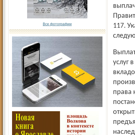
выплач
Правит
Все фотографии
117. У
следую
Выплата компенсации по вкладам на оплату ритуальных
услуг 
вкладо
произв
права 
постан
открыт
предъя
наслед