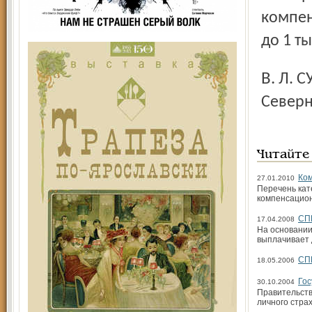
компен
до 1 т
В. Л. СУХЕНКО, заместитель председателя правления
Северн
Читайте
Ком
27.01.2010
Перечень кат
компенсацио
СП
17.04.2008
На основании
выплачивает 
СП
18.05.2006
Гос
30.10.2004
Правительств
личного стра