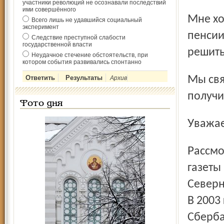
участники революций не осознавали последствий
ими совершённого
Мне хотелось бы поставить мужу памятник, но при моей
Всего лишь не удавшийся социальный
эксперимент
пенсии
Следствие преступной слабости
государственной власти
решить
Неудачное стечение обстоятельств, при
котором события развивались спонтанно
Мы связались с руководством банка и вот какой ответ
Архив
получи
Фото дня
Уважа
Рассмотрев ваше обращение, направленное в редакцию
газеты
Северн
В 2003
Сберба