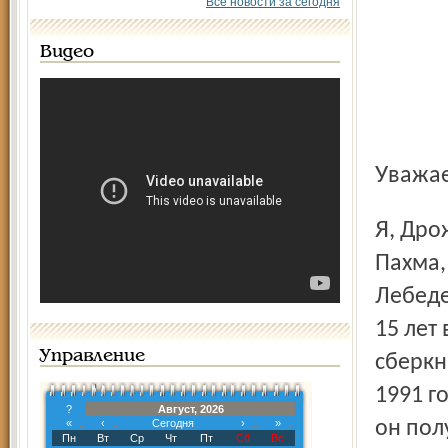
Все новости за сегодня
Видео
Уважа
Я, Дрожжинина Евдокия Сергеевна, проживающая в селе
Пахма,
Лебеде
15 лет
Управление
сберкн
1991 г
?
Август, 2026
«
‹
Сегодня
›
»
он пол
Пн
Вт
Ср
Чт
Пт
Сб
Вс