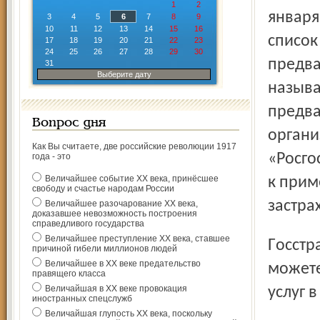
1
2
января
3
4
5
6
7
8
9
10
11
12
13
14
15
16
список
17
18
19
20
21
22
23
24
25
26
27
28
29
30
предва
31
Выберите дату
называ
предва
Вопрос дня
органи
Как Вы считаете, две российские революции 1917
«Росго
года - это
Величайшее событие ХХ века, принёсшее
к прим
свободу и счастье народам России
застра
Величайшее разочарование ХХ века,
доказавшее невозможность построения
справедливого государства
Величайшее преступление ХХ века, ставшее
Госстрахе и скончались в 2004 году, то вы, как наследник,
причиной гибели миллионов людей
Величайшее в ХХ веке предательство
можете
правящего класса
Величайшая в ХХ веке провокация
услуг в
иностранных спецслужб
Величайшая глупость ХХ века, поскольку