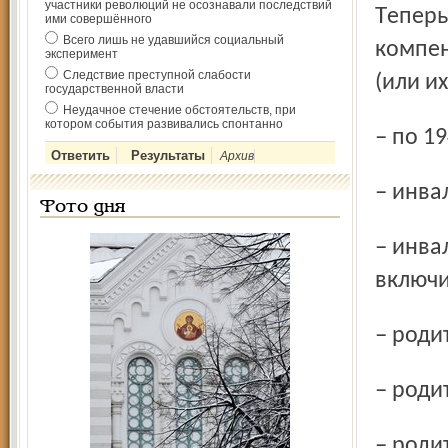
участники революций не осознавали последствий
Теперь право на получение предварительной
ими совершённого
Всего лишь не удавшийся социальный
компен
эксперимент
Следствие преступной слабости
(или и
государственной власти
Неудачное стечение обстоятельств, при
котором события развивались спонтанно
– по 
Архив
– инв
Фото дня
– инвалиды II группы по 1955 год рождения
включи
– род
– род
– родители, сыновья которых проходили военную службу