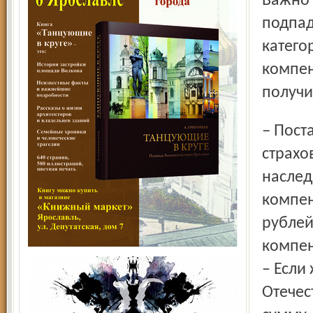
Важно 
подпад
катего
компен
получи
– Постановление 2003 года определяло, что если
страхов
наслед
компен
рублей
компен
– Если
Отечес