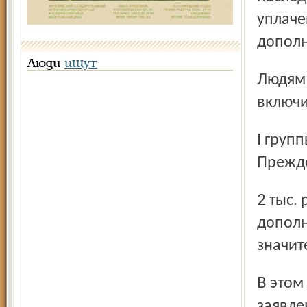
уплаче
дополн
Люди
ищут
Людям старшего возраста (по 1934 год рождения
включи
I группы компенсация выдается в размере остатка вклада.
Прежде
2 тыс. рублей, хотя она, например, по договорам
дополн
значит
В этом году в Росгосстрахе планируют принять и оформить
заявле