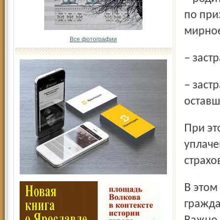
по при
мирное
Все фотографии
– зас
– застрахованные по вкладам на детей-сирот и детей,
оставш
При этом конкретная сумма выплат зависит от взносов,
уплаче
страхо
В этом году правительство серьезно расширило круг
гражда