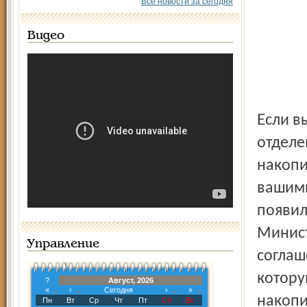
Все новости за сегодня
Видео
Если вы до сих пор не решались зайти в ближайшее
отделе
накопи
вашими
появил
Минист
Управление
соглаш
котору
?
Август, 2026
«
‹
Сегодня
›
»
накопи
Пн
Вт
Ср
Чт
Пт
Сб
Вс