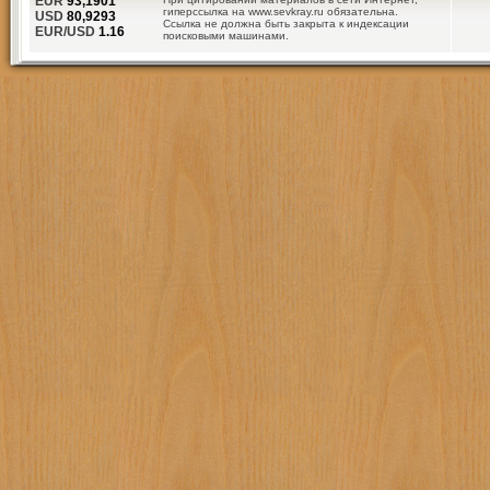
EUR
93,1901
гиперссылка на www.sevkray.ru обязательна.
USD
80,9293
Ссылка не должна быть закрыта к индексации
EUR/USD
1.16
поисковыми машинами.