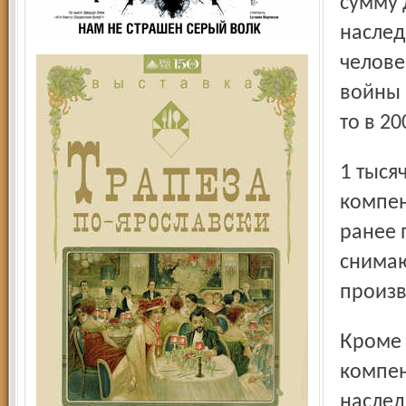
сумму 
наслед
челове
войны 
то в 2
1 тысячи рублей. В 2003 году он имел право получить
компен
ранее 
снимаю
произв
Кроме того, согласно постановлению увеличивается
компен
наслед