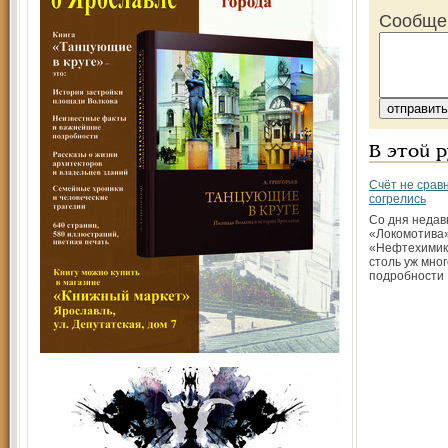
Сообще
В этой 
Счёт не срав
согрелись
Со дня недав
«Локомотива»
«Нефтехимик
столь уж мно
подробности