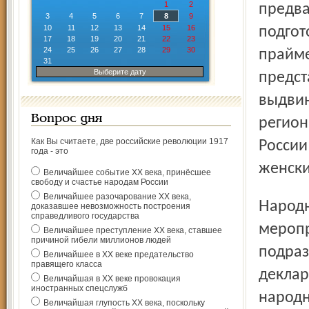
1
2
предва
3
4
5
6
7
8
9
10
11
12
13
14
15
16
подгот
17
18
19
20
21
22
23
24
25
26
27
28
29
30
прайме
31
Выберите дату
предст
выдвин
Вопрос дня
регион
Как Вы считаете, две российские революции 1917
России
года - это
жен­ск
Величайшее событие ХХ века, принёсшее
свободу и счастье народам России
Величайшее разочарование ХХ века,
Народное предварительное голосование – это комплекс
доказавшее невозможность построения
справедливого государства
меропр
Величайшее преступление ХХ века, ставшее
причиной гибели миллионов людей
подраз
Величайшее в ХХ веке предательство
правящего класса
деклар
Величайшая в ХХ веке провокация
иностранных спецслужб
народн
Величайшая глупость ХХ века, поскольку