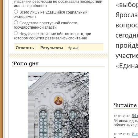
участники революций не осознавали последствий
«выбор
ими совершённого
Всего лишь не удавшийся социальный
Яросла
эксперимент
Следствие преступной слабости
вопрос
государственной власти
Неудачное стечение обстоятельств, при
сегодн
котором события развивались спонтанно
пройдё
Архив
участи
Фото дня
«Едина
Читайте
54 
16.01.2013
54 инвалидны
областных це
Инв
18.12.2012