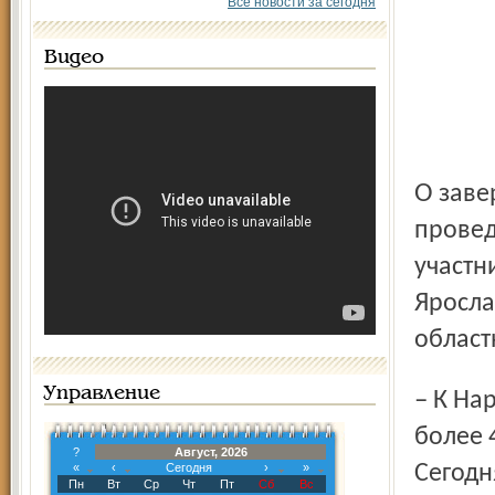
Все новости за сегодня
Видео
О завершении предварительного этапа работы по
провед
участн
Яросла
област
Управление
– К Народному фронту в нашей области присоединились
более 
?
Август, 2026
«
‹
Сегодня
›
»
Сегодн
Пн
Вт
Ср
Чт
Пт
Сб
Вс