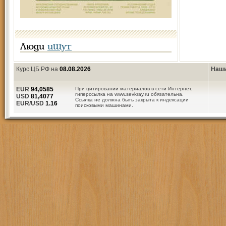
Люди
ищут
Курс ЦБ РФ на
08.08.2026
Наши
EUR
94,0585
При цитировании материалов в сети Интернет,
гиперссылка на www.sevkray.ru обязательна.
USD
81,4077
Ссылка не должна быть закрыта к индексации
EUR/USD
1.16
поисковыми машинами.