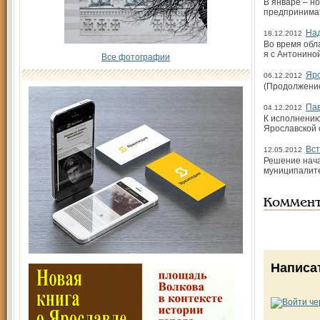
В январе – но
предпринимат
Над
18.12.2012
Во время обл
я с Антонино
Все фотографии
Яро
06.12.2012
(Продолжение.
Пав
04.12.2012
К исполнению
Ярославской 
Вст
12.05.2012
Решение нача
муниципалите
Коммен
Написа