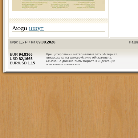
Люди
ищут
Курс ЦБ РФ на
09.08.2026
Наши
EUR
94,8366
При цитировании материалов в сети Интернет,
гиперссылка на www.sevkray.ru обязательна.
USD
82,1665
Ссылка не должна быть закрыта к индексации
EUR/USD
1.15
поисковыми машинами.