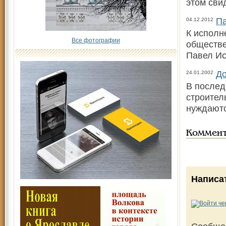
этом сви
Па
04.12.2012
К исполн
Все фотографии
обществе
Павел Ис
До
24.01.2002
В послед
строител
нуждаютс
Коммен
Написа