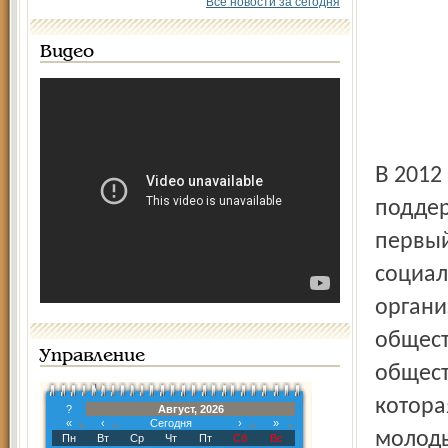
Все новости за сегодня
Видео
В 2012 прошлом году департамент труда и социальной
поддер
первый
социал
органи
общест
Управление
общест
котора
?
Август, 2026
«
‹
Сегодня
›
»
молоды
Пн
Вт
Ср
Чт
Пт
Сб
Вс