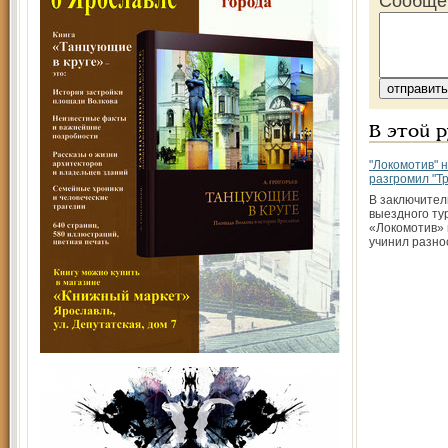
Сообще
В этой 
"Локомотив" 
разгромил "Т
В заключител
выездного ту
«Локомотив» 
учинил разно