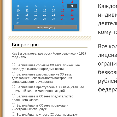
1
2
Каждом
3
4
5
6
7
8
9
10
11
12
13
14
15
16
индиви
17
18
19
20
21
22
23
24
25
26
27
28
29
30
деятел
31
Выберите дату
кому-т
Вопрос дня
Все коляски отечественного производства, собранные по
Как Вы считаете, две российские революции 1917
лиценз
года - это
ограни
Величайшее событие ХХ века, принёсшее
свободу и счастье народам России
безвоз
Величайшее разочарование ХХ века,
доказавшее невозможность построения
рублей
справедливого государства
Величайшее преступление ХХ века, ставшее
федера
причиной гибели миллионов людей
Величайшее в ХХ веке предательство
правящего класса
Величайшая в ХХ веке провокация
иностранных спецслужб
Величайшая глупость ХХ века, поскольку