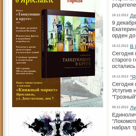
родителе
Де
19.12.2012
9 декабр
Екатерин
орден до
В 
18.12.2012
Сегодня 
старого 
остались
"Я
16.12.2012
Сегодня 
Уступив 
"Грозный
Ли
09.12.2012
Единолич
"Локомот
набрал т