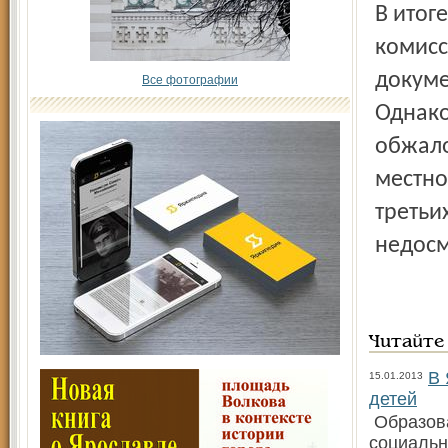
В итог
комисс
докуме
Все фотографии
Однако
обжало
местно
третьи
недосм
Читайте
В 
15.01.2013
детей
Образова
социальн