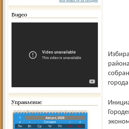
Все новости за сегодня
Видео
Избира
района
собран
города
Инициа
Управление
Городе
?
Август, 2026
эконом
«
‹
Сегодня
›
»
Пн
Вт
Ср
Чт
Пт
Сб
Вс