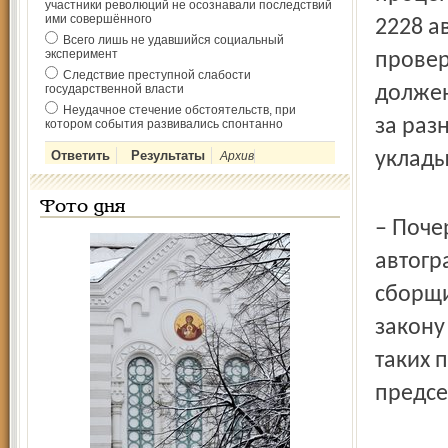
участники революций не осознавали последствий
ими совершённого
2228 а
Всего лишь не удавшийся социальный
эксперимент
провер
Следствие преступной слабости
государственной власти
должен
Неудачное стечение обстоятельств, при
за раз
котором события развивались спонтанно
уклады
Архив
Фото дня
– Поче
автогр
сборщи
закону
таких 
предсе