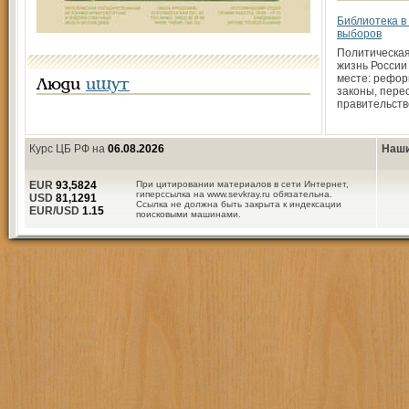
Библиотека в
выборов
Политическая
жизнь России
месте: рефор
Люди
ищут
законы, пере
правительств
Курс ЦБ РФ на
06.08.2026
Наши
EUR
93,5824
При цитировании материалов в сети Интернет,
гиперссылка на www.sevkray.ru обязательна.
USD
81,1291
Ссылка не должна быть закрыта к индексации
EUR/USD
1.15
поисковыми машинами.