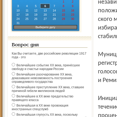
незави
1
2
3
4
5
6
7
8
9
положи
10
11
12
13
14
15
16
17
18
19
20
21
22
23
ского 
24
25
26
27
28
29
30
31
избира
Выберите дату
стабил
Вопрос дня
Муници
Как Вы считаете, две российские революции 1917
года - это
регист
Величайшее событие ХХ века, принёсшее
свободу и счастье народам России
голосо
Величайшее разочарование ХХ века,
доказавшее невозможность построения
и Реми
справедливого государства
Величайшее преступление ХХ века, ставшее
причиной гибели миллионов людей
Величайшее в ХХ веке предательство
Инициа
правящего класса
Величайшая в ХХ веке провокация
течени
иностранных спецслужб
процен
Величайшая глупость ХХ века, поскольку