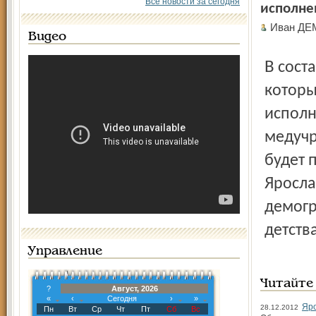
Все новости за сегодня
исполне
Иван Д
Видео
В состав рабочей группы вошли 15 человек, среди
которы
исполн
медучр
будет 
Яросла
демогр
детств
Управление
Читайте
?
Август, 2026
«
‹
Сегодня
›
»
Яр
28.12.2012
Пн
Вт
Ср
Чт
Пт
Сб
Вс