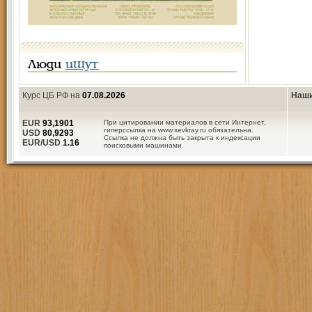
Люди
ищут
Курс ЦБ РФ на
07.08.2026
Наши
EUR
93,1901
При цитировании материалов в сети Интернет,
гиперссылка на www.sevkray.ru обязательна.
USD
80,9293
Ссылка не должна быть закрыта к индексации
EUR/USD
1.16
поисковыми машинами.