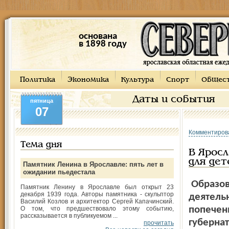
основана
в 1898 году
Политика
Экономика
Культура
Спорт
Общес
Даты и события
пятница
07
Комментиров
Тема дня
В Ярос
для дет
Памятник Ленина в Ярославле: пять лет в
ожидании пьедестала
Образов
Памятник Ленину в Ярославле был открыт 23
декабря 1939 года. Авторы памятника - скульптор
деятель
Василий Козлов и архитектор Сергей Капачинский.
попечен
О том, что предшествовало этому событию,
рассказывается в публикуемом ...
губернат
прочитать