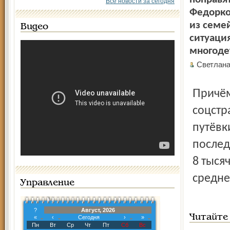
Все новости за сегодня
Федорко
из семе
Видео
ситуаци
многоде
Светлан
Причём путёвки в школьные лагеря полностью оплатит
соцстр
путёвк
после
8 тыся
средне
Управление
?
Август, 2026
Читайте
«
‹
Сегодня
›
»
Пн
Вт
Ср
Чт
Пт
Сб
Вс