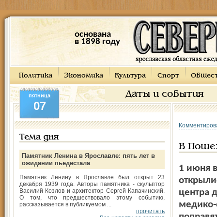
основана
в 1898 году
Политика
Экономика
Культура
Спорт
Общес
Даты и события
пятница
07
Комментиров
Тема дня
В Поше
Памятник Ленина в Ярославле: пять лет в
ожидании пьедестала
1 июня 
Памятник Ленину в Ярославле был открыт 23
открылис
декабря 1939 года. Авторы памятника - скульптор
Василий Козлов и архитектор Сергей Капачинский.
центра д
О том, что предшествовало этому событию,
медико-
рассказывается в публикуемом ...
прочитать
поправя