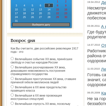
1
2
Де
19.04.2012
3
4
5
6
7
8
9
Несмотря
10
11
12
13
14
15
16
движется
17
18
19
20
21
22
23
24
25
26
27
28
29
30
побеспок
31
Выберите дату
А 
03.06.2011
Где буду
родителе
Вопрос дня
От
14.07.2010
Как Вы считаете, две российские революции 1917
Работник
года - это
района о
Величайшее событие ХХ века, принёсшее
оздорови
свободу и счастье народам России
Величайшее разочарование ХХ века,
Ле
11.03.2010
доказавшее невозможность построения
справедливого государства
Готовь са
Величайшее преступление ХХ века, ставшее
значит, 
причиной гибели миллионов людей
оздорови
Величайшее в ХХ веке предательство
правящего класса
Ка
06.05.2009
Величайшая в ХХ веке провокация
Не за го
иностранных спецслужб
беззабот
Величайшая глупость ХХ века, поскольку