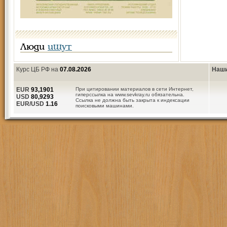
Люди
ищут
Курс ЦБ РФ на
07.08.2026
Наши
EUR
93,1901
При цитировании материалов в сети Интернет,
гиперссылка на www.sevkray.ru обязательна.
USD
80,9293
Ссылка не должна быть закрыта к индексации
EUR/USD
1.16
поисковыми машинами.