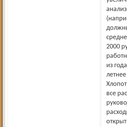
увелич
анализ
(напри
должны
средне
2000 р
работн
из года
летнее
Хлопот
все ра
руково
расход
открыт