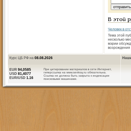
В этой 
Человек в отс
Тема этой пу
несколько ме
мэрии обсужд
возрождения 
Курс ЦБ РФ на
08.08.2026
Наши
EUR
94,0585
При цитировании материалов в сети Интернет,
гиперссылка на www.sevkray.ru обязательна.
USD
81,4077
Ссылка не должна быть закрыта к индексации
EUR/USD
1.16
поисковыми машинами.