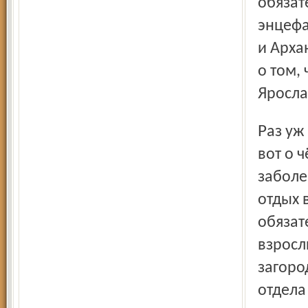
обязат
энцефа
и Арха
о том,
Яросла
Раз уж заговорили о прививках, то необходимо знать ещё
вот о ч
заболе
отдых 
обязат
взросл
загоро
отдела