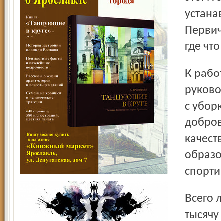
устана
Первич
где чт
К работам, пусть это и косметический ремонт,
руково
с убор
добров
качест
образо
спорти
Всего лагерь имени Матросова собирается принять
тысячу