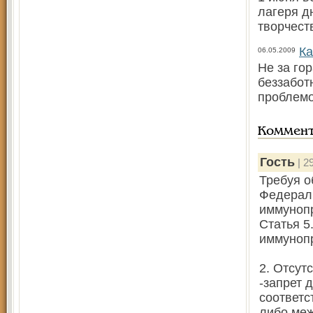
лагеря д
творчест
Ка
06.05.2009
Не за го
беззабот
проблемо
Коммен
Гость
| 2
Требуя о
Федераль
иммунопр
Статья 5
иммуноп
2. Отсут
-запрет 
соответ
либо ме