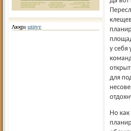
Да вот
Пересл
клещев
Люди
ищут
планир
площад
у себя
команд
открыт
для по
несове
отдохн
Но как быть с клещами? Выход один: если ребёнок
планир