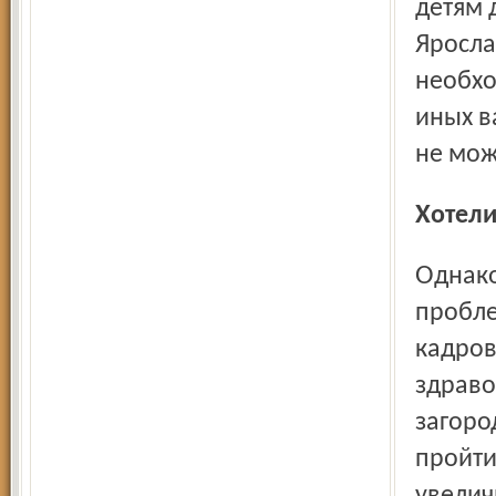
детям 
Яросла
необхо
иных в
не мож
Хотел
Однако в этом году может возникнуть ещё одна
пробле
кадров
здраво
загоро
пройти