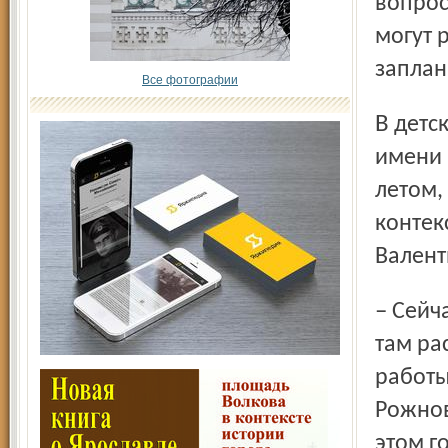
вопрос
могут 
заплан
Все фотографии
В детском оздоровительно-образовательном центре
имени 
летом,
контек
Валент
– Сейчас мы ремонтируем здание, где есть отопление, –
там ра
работы
Рожнов
этом г