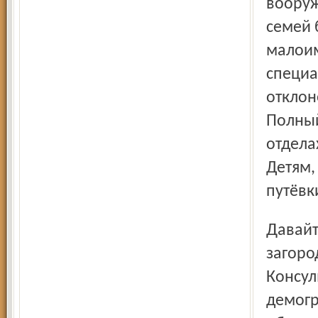
вооруж
семей 
малоим
специа
отклон
Полный
отдела
Детям,
путёвк
Давайте посчитаем, во сколько же обойдётся путёвка в
загоро
Консул
демогр