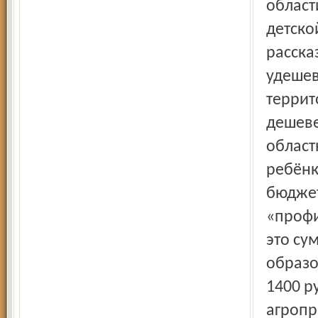
област
детско
расска
удешев
террит
дешеве
област
ребёнк
бюджет
«профи
это су
образо
1400 р
агропр