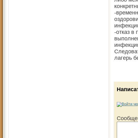
конкретн
-временн
оздорови
инфекцио
-отказ в
выполнен
инфекци
Следоват
лагерь б
Написа
Сообще