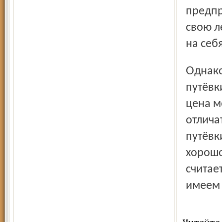
предпр
свою л
на себя
Однако лагерь может установить и коммерческую цену на
путёвк
цена м
отлича
путёвк
хорошо
считае
имеем 