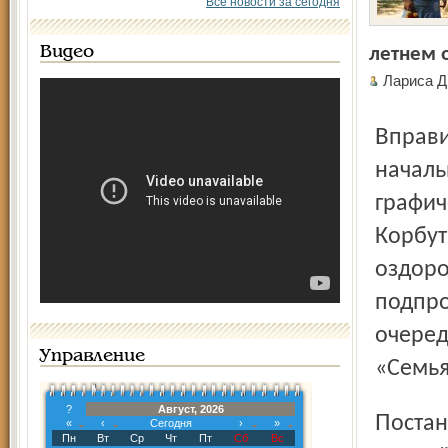
Все новости за сегодня
Видео
летнем 
Лариса
Вправительстве области это тоже понимают. Заместитель
началь
графич
Корбут
оздоро
подпро
очеред
Управление
«Семья
?
Август, 2026
Постановлением правительства области утверждена цена
«
‹
Сегодня
›
»
Пн
Вт
Ср
Чт
Пт
Сб
Вс