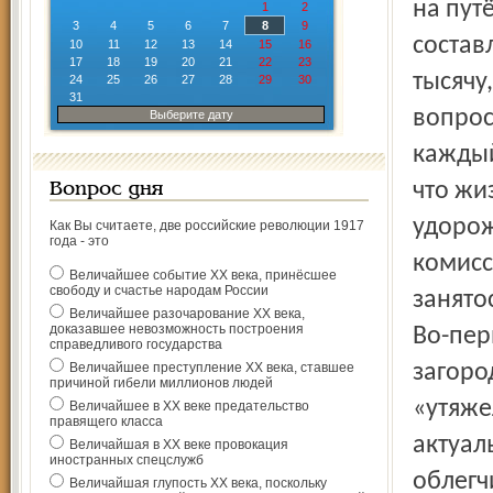
на пут
1
2
3
4
5
6
7
8
9
состав
10
11
12
13
14
15
16
17
18
19
20
21
22
23
тысячу
24
25
26
27
28
29
30
31
вопрос
Выберите дату
каждый
что жи
Вопрос дня
удорож
Как Вы считаете, две российские революции 1917
года - это
комисс
Величайшее событие ХХ века, принёсшее
свободу и счастье народам России
занято
Величайшее разочарование ХХ века,
доказавшее невозможность построения
Во-пер
справедливого государства
Величайшее преступление ХХ века, ставшее
загоро
причиной гибели миллионов людей
«утяже
Величайшее в ХХ веке предательство
правящего класса
актуал
Величайшая в ХХ веке провокация
иностранных спецслужб
облегч
Величайшая глупость ХХ века, поскольку