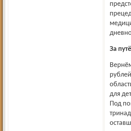
предст
прецед
медици
дневно
За пу
Вернёмся к вопросу стоимости путёвки. Цена в 10600
рублей
област
для де
Под по
тринад
оставш