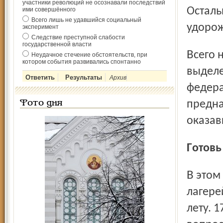
участники революций не осознавали последствий
Осталь
ими совершённого
Всего лишь не удавшийся социальный
удорож
эксперимент
Следствие преступной слабости
государственной власти
Всего на проведение летней оздоровительной кампании
Неудачное стечение обстоятельств, при
котором события развивались спонтанно
выделе
Архив
федера
предна
Фото дня
оказав
Готов
В этом году примут детей и подростков 27 загородных
лагере
лету. 