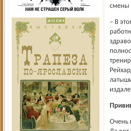
смены 
– В этом году мы в основном принимаем детей
работн
здраво
полнос
тренир
Рейхар
латыши
издале
Прив
Очень популярны среди подростков палаточные лагеря.