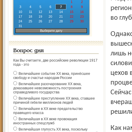
1
2
регион
3
4
5
6
7
8
9
10
11
12
13
14
15
16
во глу
17
18
19
20
21
22
23
24
25
26
27
28
29
30
31
Выберите дату
Однако ради справедливости следует заметить, что из
вышеск
Вопрос дня
лишь н
Как Вы считаете, две российские революции 1917
силови
года - это
цехов 
Величайшее событие ХХ века, принёсшее
свободу и счастье народам России
процве
Величайшее разочарование ХХ века,
доказавшее невозможность построения
Сейчас
справедливого государства
Величайшее преступление ХХ века, ставшее
вчераш
причиной гибели миллионов людей
Величайшее в ХХ веке предательство
решили
правящего класса
Величайшая в ХХ веке провокация
иностранных спецслужб
Как нам рассказали в администрации Тутаевского
Величайшая глупость ХХ века, поскольку