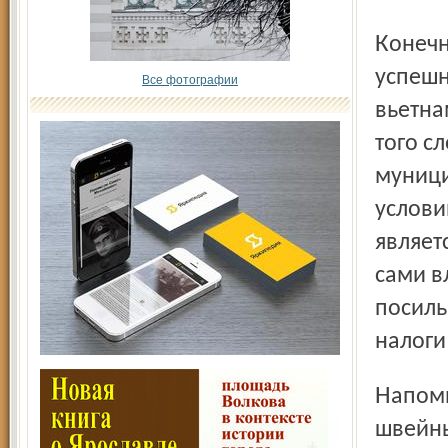
Конечно, возникает естественный вопрос: не приведёт ли
успешн
Все фотографии
вьетнам
того с
муници
услови
являет
сами в
посиль
налоги
Напомним, что в Тутаеве уже работают три «местных»
швейны