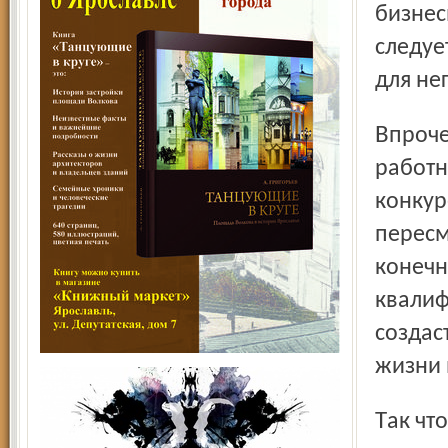
бизнес
следуе
для не
Впрочем, зарплату вьетнамские инвесторы своим
работн
конкур
пересм
конечн
квалиф
создас
жизни 
Так что удастся избежать ситуации 80-х годов прошлого