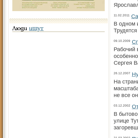
Ярославл
Са
11.02.2011
В одном 
Люди
ищут
Трудятся
Сп
09.10.2009
Рабочий в
особенно
Сергея В
Ну
26.12.2007
На стран
масштаба
не все о
От
03.12.2002
В бытово
улице Ту
загоревш
21.03.2002