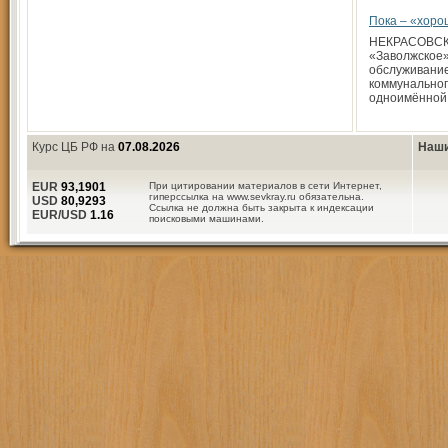
Пока – «хор
НЕКРАСОВСК
«Заволжское»
обслуживани
коммунальног
одноимённой
Курс ЦБ РФ на
07.08.2026
Наши
EUR
93,1901
При цитировании материалов в сети Интернет,
гиперссылка на www.sevkray.ru обязательна.
USD
80,9293
Ссылка не должна быть закрыта к индексации
EUR/USD
1.16
поисковыми машинами.