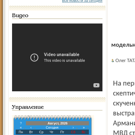
Все новости за сегодня
Видео
модель
Олег ТА
На первый взгляд такое стремление может вызвать
скепти
скучен
Управление
выстра
Армани
?
Август, 2026
«
‹
Сегодня
›
»
МВД ст
Пн
Вт
Ср
Чт
Пт
Сб
Вс