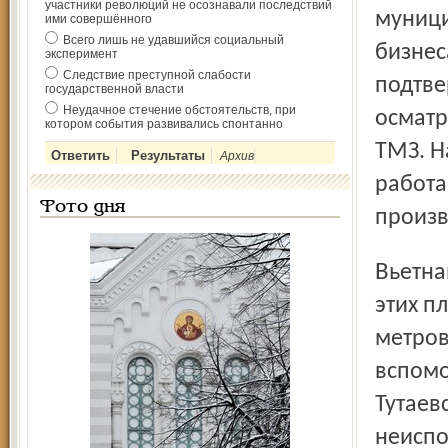
участники революций не осознавали последствий
муници
ими совершённого
Всего лишь не удавшийся социальный
бизнес
эксперимент
Следствие преступной слабости
подтве
государственной власти
Неудачное стечение обстоятельств, при
осматр
котором события развивались спонтанно
ТМЗ. Н
Архив
работа
Фото дня
произв
Вьетнамцев в свою очередь заинтересовали размеры
этих п
метров
вспомо
Тутаев
неиспо