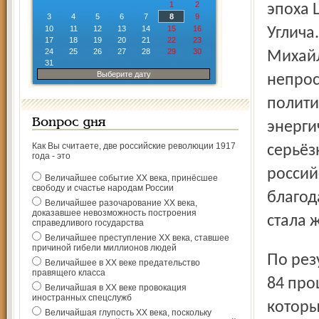
1
2
эпоха 
3
4
5
6
7
8
9
10
11
12
13
14
15
16
Углича
17
18
19
20
21
22
23
24
25
26
27
28
29
30
Михайл
31
Выберите дату
непрос
полити
Вопрос дня
энерги
Как Вы считаете, две российские революции 1917
серьёз
года - это
россий
Величайшее событие ХХ века, принёсшее
свободу и счастье народам России
благод
Величайшее разочарование ХХ века,
доказавшее невозможность построения
стала 
справедливого государства
Величайшее преступление ХХ века, ставшее
причиной гибели миллионов людей
По результатам праймериз Сергею Маклакову досталось
Величайшее в ХХ веке предательство
правящего класса
84 про
Величайшая в ХХ веке провокация
иностранных спецслужб
которы
Величайшая глупость ХХ века, поскольку