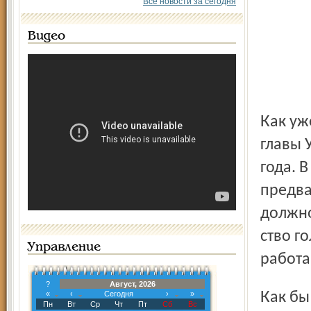
Все новости за сегодня
Видео
Как уже сообщалось, Угличская Дума назначила выборы
главы 
года. 
предва
должно
ство г
Управление
работа
?
Август, 2026
Как бы ни сложились дальнейшие события, ясно одно:
«
‹
Сегодня
›
»
Пн
Вт
Ср
Чт
Пт
Сб
Вс