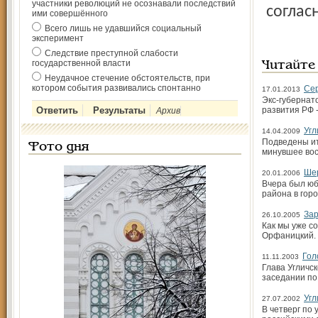
участники революций не осознавали последствий
соглас
ими совершённого
Всего лишь не удавшийся социальный
эксперимент
Следствие преступной слабости
государственной власти
Читайте
Неудачное стечение обстоятельств, при
котором события развивались спонтанно
Сер
17.01.2013
Экс-губернат
развития РФ 
Архив
Угл
14.04.2009
Подведены ит
Фото дня
минувшее вос
Шер
20.01.2006
Вчера был юб
района в горо
Зар
26.10.2005
Как мы уже с
Орфаницкий. 
Гол
11.11.2003
Глава Угличс
заседании по
Угл
27.07.2002
В четверг по