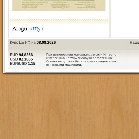
Люди
ищут
Курс ЦБ РФ на
08.08.2026
Наши
EUR
94,8366
При цитировании материалов в сети Интернет,
гиперссылка на www.sevkray.ru обязательна.
USD
82,1665
Ссылка не должна быть закрыта к индексации
EUR/USD
1.15
поисковыми машинами.