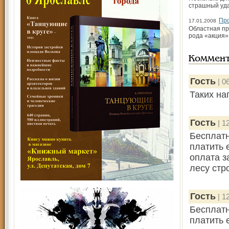
страшный уда
Про
17.01.2008
Областная пр
рода «акция»
Коммен
Гость
| 0
Таких на
Гость
| 1
Бесплатн
платить 
оплата з
лесу стр
Гость
| 1
Бесплатн
платить 