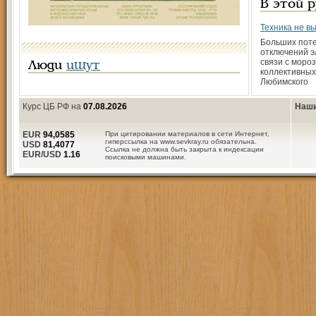
В этой 
Техника не в
Больших поте
отключений э
связи с моро
Люди
ищут
коллективных
Любимского
Курс ЦБ РФ на
07.08.2026
Наши
EUR
94,0585
При цитировании материалов в сети Интернет,
гиперссылка на www.sevkray.ru обязательна.
USD
81,4077
Ссылка не должна быть закрыта к индексации
EUR/USD
1.16
поисковыми машинами.