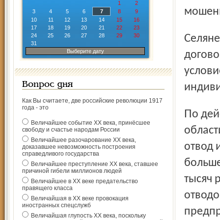
1
2
мошенн
3
4
5
6
7
8
9
10
11
12
13
14
15
16
17
18
19
20
21
22
23
24
25
26
27
28
29
30
Селяне, которые хотели получить строевой лес, заключали
31
Выберите дату
догово
услови
Вопрос дня
индиви
Как Вы считаете, две российские революции 1917
года - это
По действующему законодательству, в Ярославской
Величайшее событие ХХ века, принёсшее
област
свободу и счастье народам России
Величайшее разочарование ХХ века,
отвод 
доказавшее невозможность построения
справедливого государства
больше
Величайшее преступление ХХ века, ставшее
причиной гибели миллионов людей
тысяч 
Величайшее в ХХ веке предательство
правящего класса
отводо
Величайшая в ХХ веке провокация
иностранных спецслужб
предпр
Величайшая глупость ХХ века, поскольку