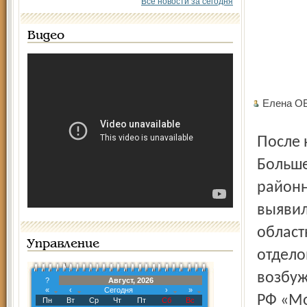
Все новости за сегодня
Видео
Елена О
После неоднократных обращений жителей
Больше
районн
выявил
област
Управление
отдело
возбуж
?
Август, 2026
«
‹
Сегодня
›
»
РФ «Мо
Пн
Вт
Ср
Чт
Пт
Сб
Вс