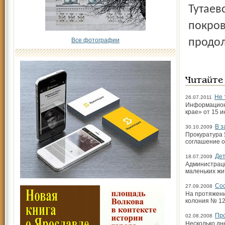
Тутаев
покров
Все фотографии
продол
Читайте
Не 
26.07.2011
Информационн
крае» от 15 и
В 
30.10.2009
Прокуратура 
соглашение о
Дет
18.07.2009
Администраци
маленьких жит
Сос
27.09.2008
На протяжени
колония № 12 
Про
02.08.2008
Несколько дн