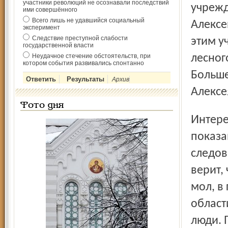
участники революций не осознавали последствий
учрежд
ими совершённого
Всего лишь не удавшийся социальный
Алексе
эксперимент
Следствие преступной слабости
этим у
государственной власти
Неудачное стечение обстоятельств, при
лесног
котором события развивались спонтанно
Больше
Архив
Алексе
Фото дня
Интересно, что жители Большесельского района свои
показа
следов
верит,
мол, в
област
люди. 