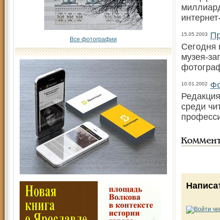
миллиард
интернет
Пр
15.05.2003
Все фотографии
Сегодня 
музея-за
фотограф
Фо
10.01.2002
Редакция
среди чи
професс
Коммен
Написа