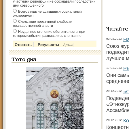
участники революций не осознавали последствий
ими совершённого
Всего лишь не удавшийся социальный
эксперимент
Следствие преступной слабости
государственной власти
Читайте
Неудачное стечение обстоятельств, при
котором события развивались спонтанно
На
03.04.2013
Архив
Союз жур
подводит
лучшие м
Фото дня
Ры
17.01.2013
Они самы
средневе
«С
29.12.2012
Подведен
«Этножур
Ассамбле
Ко
28.12.2012
Концертн