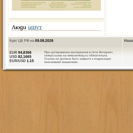
Люди
ищут
Курс ЦБ РФ на
09.08.2026
Наши
EUR
94,8366
При цитировании материалов в сети Интернет,
гиперссылка на www.sevkray.ru обязательна.
USD
82,1665
Ссылка не должна быть закрыта к индексации
EUR/USD
1.15
поисковыми машинами.