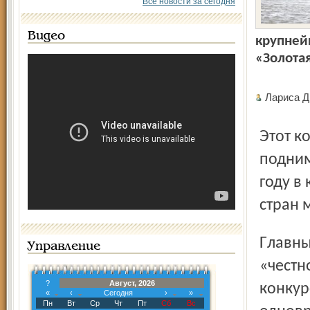
Все новости за сегодня
Видео
крупней
«Золота
Лариса Д
Этот конкурс проводится уже шесть лет и каждый год
подним
году в
стран 
Главный критерий отбора фотографий на конкурс – её
Управление
«честн
?
Август, 2026
конкур
«
‹
Сегодня
›
»
Пн
Вт
Ср
Чт
Пт
Сб
Вс