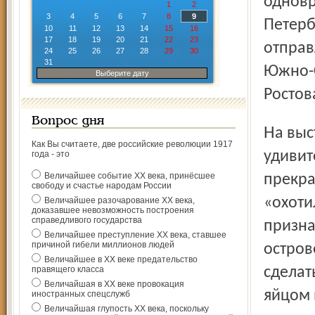
одновр
1
2
3
4
5
6
7
8
9
Петерб
10
11
12
13
14
15
16
17
18
19
20
21
22
23
отправ
24
25
26
27
28
29
30
31
Южно-С
Выберите дату
Ростов
Вопрос дня
На выставке представлены уникальные снимки самых
Как Вы считаете, две российские революции 1917
удивит
года - это
Величайшее событие ХХ века, принёсшее
прекр
свободу и счастье народам России
«охоти
Величайшее разочарование ХХ века,
доказавшее невозможность построения
справедливого государства
призна
Величайшее преступление ХХ века, ставшее
причиной гибели миллионов людей
остров
Величайшее в ХХ веке предательство
правящего класса
сделат
Величайшая в ХХ веке провокация
яйцом 
иностранных спецслужб
Величайшая глупость ХХ века, поскольку