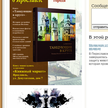
Сообще
В этой 
Медведеву от.
медведя
В Переславск
завершилась 
защиту живот
которая пров