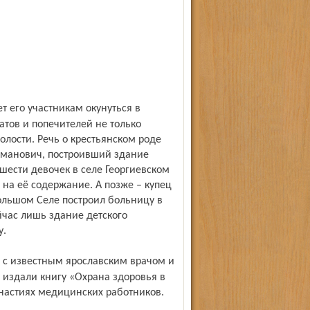
тов и попечителей не только
олости. Речь о крестьянском роде
оманович, построивший здание
шести девочек в селе Георгиевском
 на её содержание. А позже – купец
льшом Селе по­строил больницу в
йчас лишь здание детского
у.
 издали книгу «Охрана здоровья в
инастиях медицинских работников.