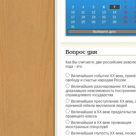
1
3
4
5
6
7
8
10
11
12
13
14
15
1
17
18
19
20
21
22
2
24
25
26
27
28
29
3
31
Выберите дату
Вопрос дня
Как Вы считаете, две российские револ
года - это
Величайшее событие ХХ века, прин
свободу и счастье народам России
Величайшее разочарование ХХ века,
доказавшее невозможность построения
справедливого государства
Величайшее преступление ХХ века, 
причиной гибели миллионов людей
Величайшее в ХХ веке предательств
правящего класса
Величайшая в ХХ веке провокация
иностранных спецслужб
Величайшая глупость ХХ века, поско