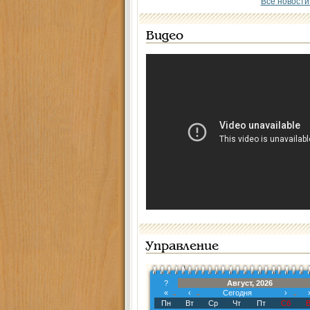
Все новости
Видео
Управление
?
Август, 2026
«
‹
Сегодня
›
Пн
Вт
Ср
Чт
Пт
Сб
В