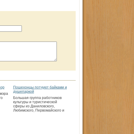
бор
Пошехонцы потчуют байками и
душепаркой
 мэра
го
Большая группа работников
культуры и туристической
сферы из Даниловского,
Любимского, Первомайского и