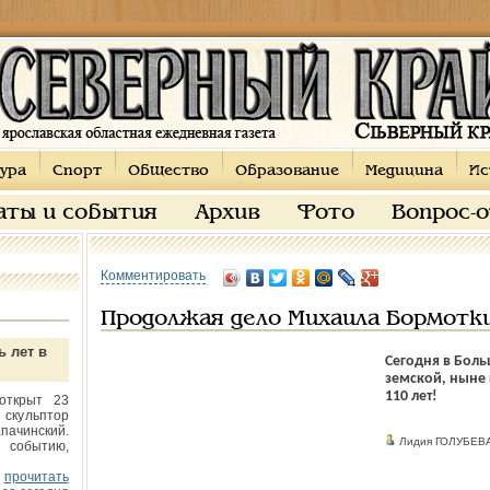
ура
Спорт
Общество
Образование
Медицина
Ис
аты и события
Архив
Фото
Вопрос-
Комментировать
Продолжая дело Михаила Бормотк
ь лет в
Сегодня в Бол
земской, ныне
110 лет!
открыт 23
 скульптор
пачинский.
Лидия ГОЛУБЕВА
 событию,
прочитать