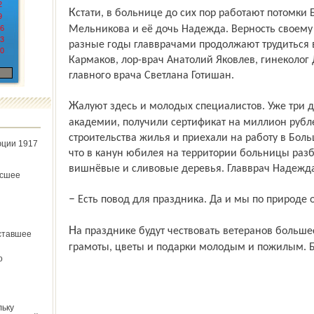
2
Кстати, в больнице до сих пор работают потомки Бормоткиных: педиатр Валентина
9
6
Мельникова и её дочь Надежда. Верность своему 
3
разные годы главврачами продолжают трудиться 
0
Кармаков, лор-врач Анатолий Яковлев, гинеколог
главного врача Светлана Готишан.
Жалуют здесь и молодых специалистов. Уже три доктора, недавние выпускники мед­
академии, получили сертификат на миллион рубле
строительства жилья и приехали на работу в Бол
юции 1917
что в канун юбилея на территории больницы раз
вишнёвые и сливовые деревья. Главврач Надежда
ёсшее
– Есть повод для праздника. Да и мы по природе 
На празднике будут чествовать ветеранов большесельского здравоохранения, вручать
ставшее
грамоты, цветы и подарки молодым и пожилым. Б
о
льку