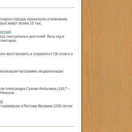
н старого города) произошло отключение
орых живут более 10 тыс.
ортаж)
за театральных деятелей. Весь год в
спектакли,
его восстановить и сохранить? Об этом и о
 реализации программы модернизации
еля Александра Сухово-Кобылина (1817 –
 Некоузе.
го
 отшумевшее в Ростове Великом 1150-летие