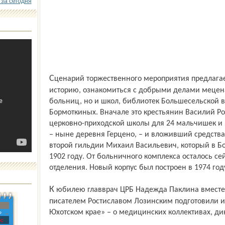
 за сегодня
Сценарий торжественного мероприятия предлагает его участникам окунуться в
историю, ознакомиться с добрыми делами мецена
больниц, но и школ, библиотек Большесельской в
Бормоткиных. Вначале это крестьянин Василий Р
церковно-приходской школы для 24 мальчишек и 
– ныне деревня Герцено, – и вложивший средства
второй гильдии Михаил Васильевич, который в Бо
1902 году. От больничного комплекса осталось се
отделения. Новый корпус был постро­ен в 1974 год
К юбилею главврач ЦРБ Надежда Паклина вместе с известным ярославским врачом и
писателем Ростиславом Лозинским подготовили и
Юхотском крае» – о медицин­ских коллективах, д
»
с