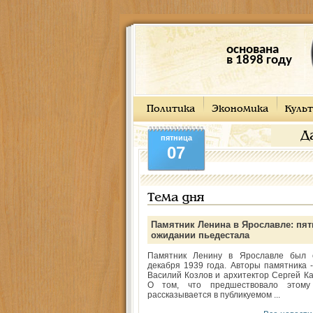
основана
в 1898 году
Политика
Экономика
Культ
Д
пятница
07
Тема дня
Памятник Ленина в Ярославле: пят
ожидании пьедестала
Памятник Ленину в Ярославле был 
декабря 1939 года. Авторы памятника -
Василий Козлов и архитектор Сергей Ка
О том, что предшествовало этому
рассказывается в публикуемом ...