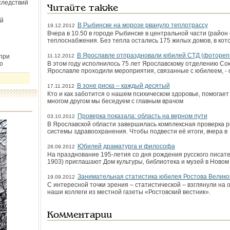
следствий
Читайте также
й
В Рыбинске на морозе рвануло теплотрассу
19.12.2012
Вчера в 10.50 в городе Рыбинске в центральной части (райо
теплоснабжения. Без тепла остались 175 жилых домов, в кот
В Ярославле отпраздновали юбилей СТД (фотореп
при
11.12.2012
о
В этом году исполнилось 75 лет Ярославскому отделению Сою
Ярославле проходили мероприятия, связанные с юбилеем, - 
В зоне риска – каждый десятый
17.11.2012
Кто и как заботится о нашем психическом здоровье, помогает 
многом другом мы беседуем с главным врачом
Проверка показала: область на верном пути
03.10.2012
В Ярославской области завершилась комплексная проверка
системы здравоохра­нения. Чтобы подвести её итоги, вчера в
Юбилей драматурга и философа
28.09.2012
На празднование 195-летия со дня рождения русского писат
1903) приглашают Дом культуры, библиотека и музей в Новом
Занимательная статистика юбилея Ростова Велико
19.09.2012
С интересной точки зрения – статистической – взглянули на
наши коллеги из местной газеты «Ростовский вестник».
Комментарии