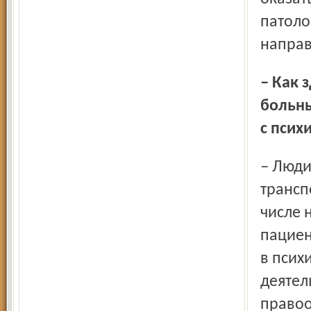
патоло
направ
– Как здоровым людям оградить себя от психически
больны
с псих
– Люди, которые создают конфликтные ситуации в
трансп
числе 
пациен
в псих
деятел
правоо