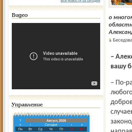
Все новости за сегодня
Видео
о много
областн
Алекса
Беседов
– Александр Владимирович, а как попадают люди в
вашу б
– По-разному. Но скажу, что основным условием оказания
любого
добров
Управление
случае
законо
?
Август, 2026
«
‹
Сегодня
›
»
Пн
Вт
Ср
Чт
Пт
Сб
Вс
направ