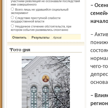
участники революций не осознавали последствий
– Осеннее понижение жизненного тонуса, стресс при
ими совершённого
Всего лишь не удавшийся социальный
семейн
эксперимент
Следствие преступной слабости
начало
государственной власти
Неудачное стечение обстоятельств, при
котором события развивались спонтанно
– Активно переживать, горевать, пребывать в
Архив
пониже
состоя
Фото дня
нормал
чего-т
депрес
основа
– Влияет ли социально-экономическое положение
регион