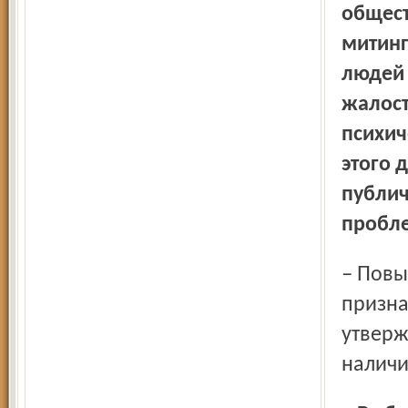
общест
митинг
людей 
жалост
психич
этого 
публич
пробл
– Повышенная активность общественных движений –
призна
утверж
наличи