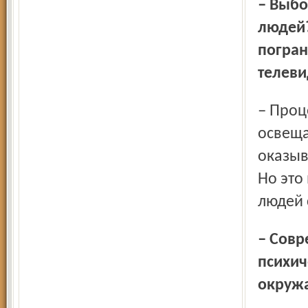
– Выборы влияют на психически неуравновешенных
людей?
погран
телеви
– Процессы, происходящие в обществе, и то, как они
освеща
оказыв
Но это
людей с
– Современное законодательство позволяет лечить
психич
окружа