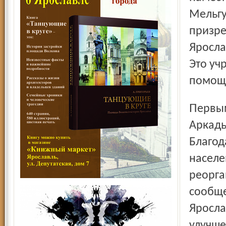
Мельгу
призре
Яросла
Это уч
помощи
Первым врачом-психиатром в Ярославле был Алексей
Аркадь
Благод
населе
реорга
сообще
Яросла
улучше