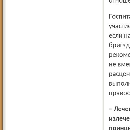
отноше
Госпитализация – сложный многоступенчатый процесс с
участи
если н
бригад
рекоме
не вме
расцен
выполн
правоо
– Лечение – сложный процесс, а есть ли случаи полного
излече
принц