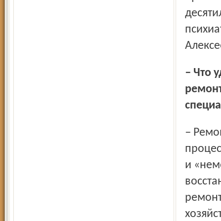
десяти
психиа
Алексе
– Что удалось сделать в последние годы для больницы:
ремонт
специа
– Ремонт помещений больницы – непрекращающийся
процес
и «нем
восста
ремонт
хозяйс