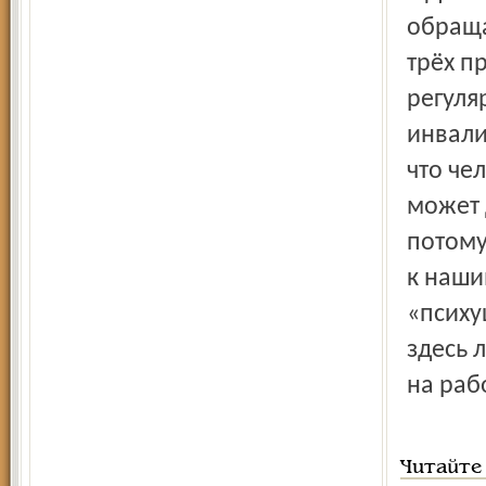
обраща
трёх п
регуля
инвали
что че
может 
потому
к наши
«психу
здесь 
на рабо
Читайте