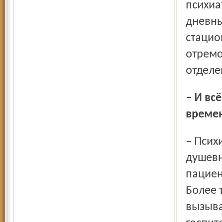
психиа
дневны
стацио
отремо
отделе
– И всё же больница – это дом для душевнобольных или
време
– Психиатрическая больница не должна быть домом для
душевн
пациен
Более 
вызыва