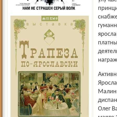
принци
снабже
гуманн
яросла
платны
деятел
награж
Активно участвовал в открытии в 1947 году при
Яросла
Малини
диспан
Олег В