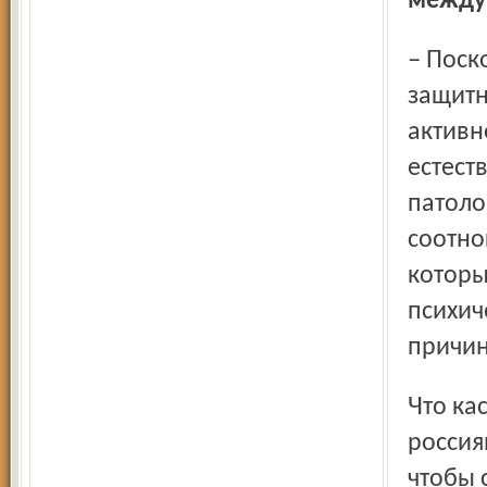
между
– Поскольку традиционно мужчины как потенциальные
защитн
активн
естест
патоло
соотно
которы
психич
причин
Что касается творческой интеллигенции и простых
россия
чтобы с