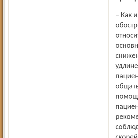
– Как и в любой хронической болезни, периоды
обостр
относи
основн
снижен
удлине
пациен
общать
помощь
пациен
реком
соблюд
скорей