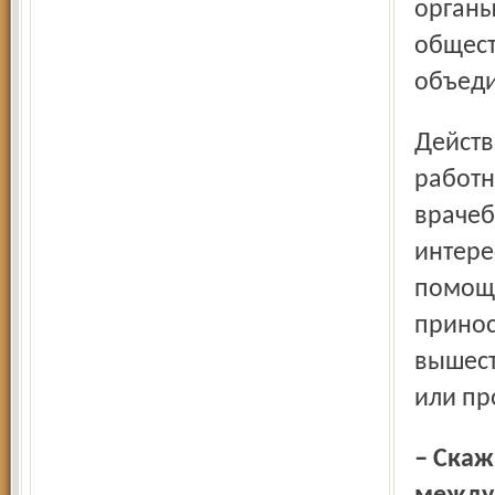
органы
общест
объеди
Действия медицинских работников, иных специалистов,
работн
врачеб
интере
помощи
принос
вышест
или пр
– Скажите, а есть различия психического заболевания