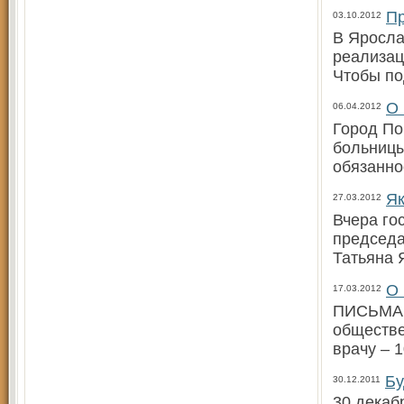
Пр
03.10.2012
В Яросла
реализац
Чтобы по
О 
06.04.2012
Город По
больницы
обязаннос
Як
27.03.2012
Вчера го
председа
Татьяна 
О 
17.03.2012
ПИСЬМА 
обществе
врачу – 
Бу
30.12.2011
30 декаб