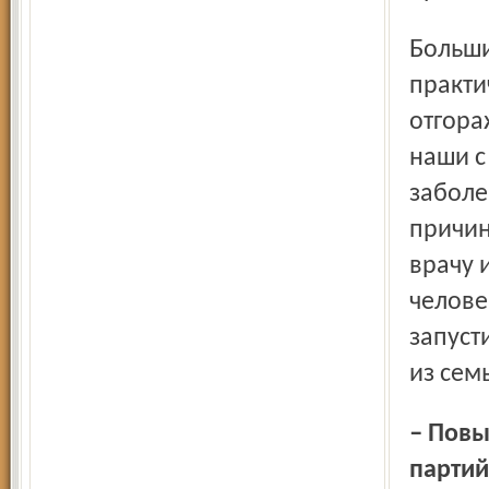
Большинство наших пациентов вне обострения болезни
практи
отгора
наши с
заболе
причин
врачу 
челове
запуст
из сем
– Повышенная активность общественных движений,
партий