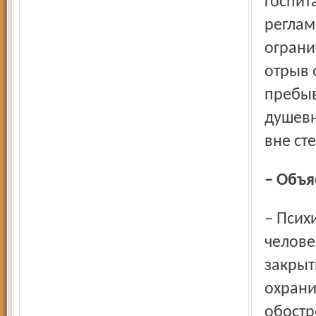
госпит
реглам
ограни
отрыв 
пребыв
душевн
вне ст
– Объ
– Психическое заболевание нарушает адаптацию
челове
закрыт
охран
обостр