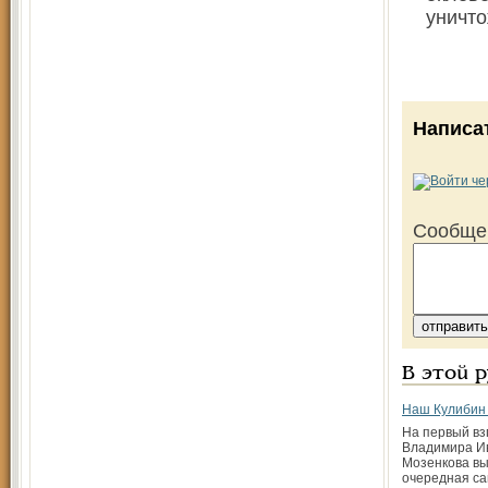
уничт
Написа
Сообще
В этой 
Наш Кулибин
На первый вз
Владимира И
Мозенкова вы
очередная с