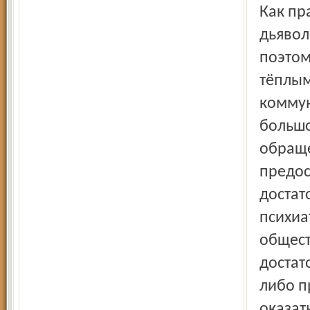
Как пр
дьявол
поэтом
тёплым
коммун
большо
обраще
предос
достат
психиа
общест
достат
либо п
оказат