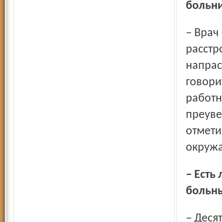
больн
– Врач – такой же человек и может заболеть психическим
расстр
напрас
говори
работн
преуве
отмети
окруж
– Есть ли какие-то показатели количества психически
больны
– Десять процентов населения области когда-либо