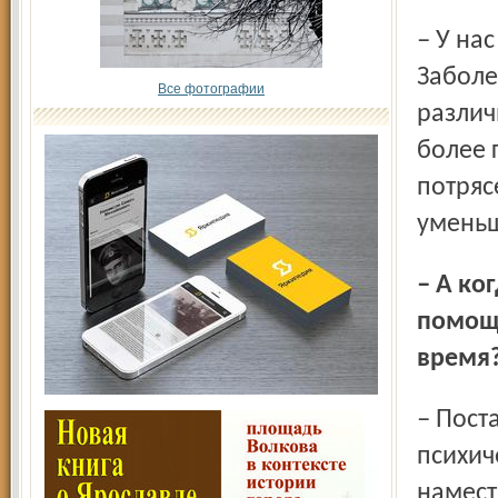
– У нас статистика в этом направлении не ведётся.
Заболе
Все фотографии
различ
более 
потряс
уменьш
– А когда вообще начала оказываться психиатрическая
помощь
время
– Постараюсь коротко. Начало оказания помощи
психич
намест