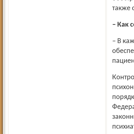
также 
– Как
– В каждом психиатрическом подразделении больницы
обеспе
пациен
Контроль за деятельностью психиатрических и
психон
порядк
Федера
законн
психиа