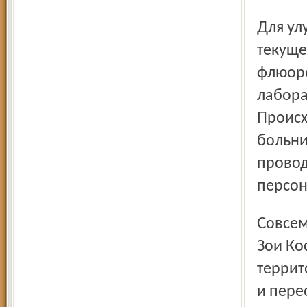
Для улучшения диагностической работы больницей в
текуще
флюоро
лабора
Происх
больни
провод
персон
Совсем недавно нам были переданы два здания по улице
Зои Ко
террит
и пере