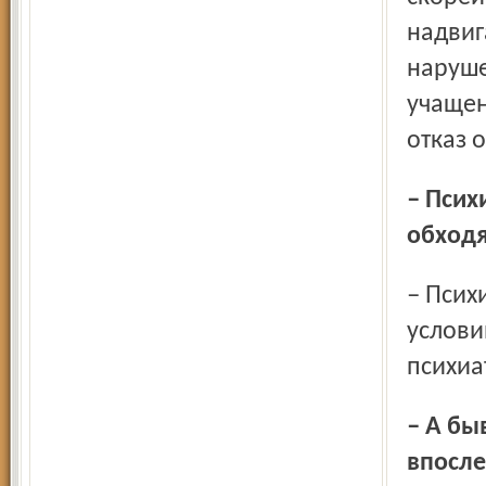
надвиг
наруше
учащен
отказ 
– Психиатрия – закрытая тема? Почему эту тему обычно
обходя
– Психиатрия не является закрытой темой, но одним из
услови
психиа
– А бывали ли случаи в Ярославле, чтобы врач-психиатр
впосле