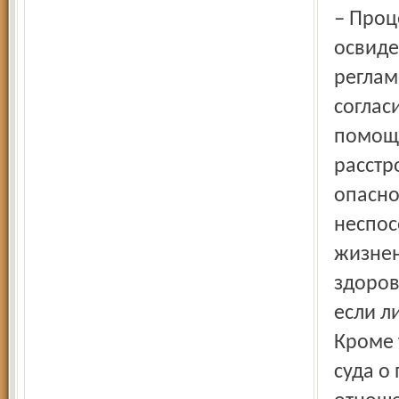
– Процедура недобровольного психиатрического
освиде
реглам
соглас
помощь
расстр
опасно
неспос
жизнен
здоров
если л
Кроме 
суда о