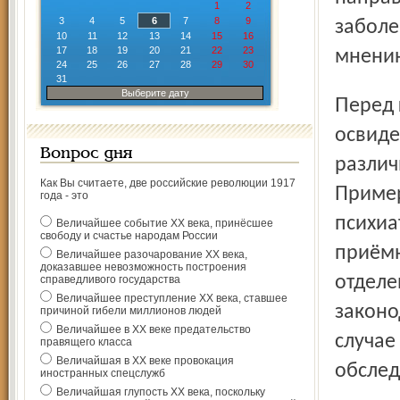
1
2
3
4
5
6
7
8
9
заболе
10
11
12
13
14
15
16
17
18
19
20
21
22
23
мнению
24
25
26
27
28
29
30
31
Выберите дату
Перед госпитализацией пациента последовательно
освиде
Вопрос дня
различ
Как Вы считаете, две российские революции 1917
Пример
года - это
психиа
Величайшее событие ХХ века, принёсшее
свободу и счастье народам России
приёмн
Величайшее разочарование ХХ века,
доказавшее невозможность построения
отделе
справедливого государства
Величайшее преступление ХХ века, ставшее
законо
причиной гибели миллионов людей
Величайшее в ХХ веке предательство
случае
правящего класса
Величайшая в ХХ веке провокация
обслед
иностранных спецслужб
Величайшая глупость ХХ века, поскольку