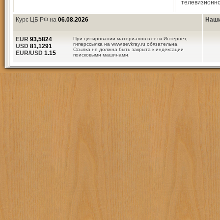
телевизионно
Курс ЦБ РФ на
06.08.2026
Наши
EUR
93,5824
При цитировании материалов в сети Интернет,
гиперссылка на www.sevkray.ru обязательна.
USD
81,1291
Ссылка не должна быть закрыта к индексации
EUR/USD
1.15
поисковыми машинами.