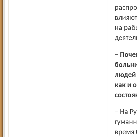
распро
влияют
на раб
деятел
– Почему люди боятся попасть в психиатрическую
больни
людей 
как и 
состоя
– На Руси испокон века наблюдалось относительно
гуманн
время 