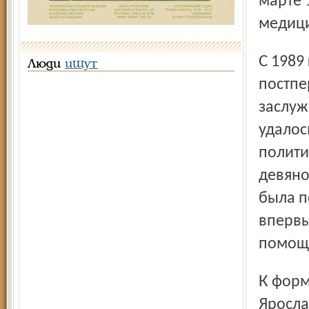
марте 
медици
С 1989 года в трудное перестроечное и
Люди
ищут
постпе
заслуж
удалос
полити
девяно
была п
впервы
помощи
К формированию клинической психиатрической школы в
Яросла