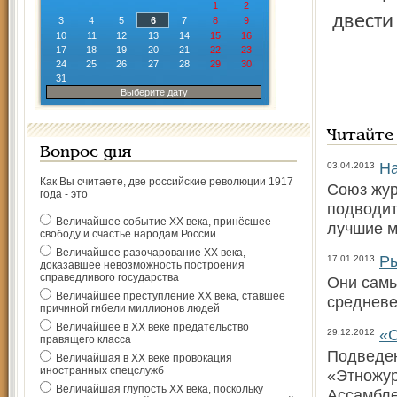
1
2
двести
3
4
5
6
7
8
9
10
11
12
13
14
15
16
17
18
19
20
21
22
23
24
25
26
27
28
29
30
31
Выберите дату
Читайте
Вопрос дня
На
03.04.2013
Как Вы считаете, две российские революции 1917
Союз жур
года - это
подводит
Величайшее событие ХХ века, принёсшее
лучшие м
свободу и счастье народам России
Величайшее разочарование ХХ века,
Ры
17.01.2013
доказавшее невозможность построения
справедливого государства
Они самы
Величайшее преступление ХХ века, ставшее
средневе
причиной гибели миллионов людей
Величайшее в ХХ веке предательство
«С
29.12.2012
правящего класса
Подведен
Величайшая в ХХ веке провокация
иностранных спецслужб
«Этножур
Величайшая глупость ХХ века, поскольку
Ассамбле