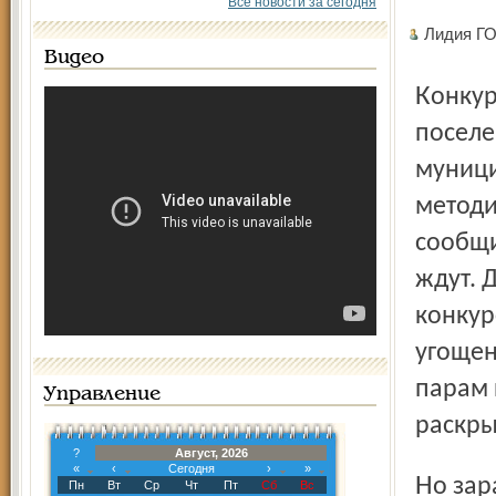
Все новости за сегодня
Лидия Г
Видео
Конкурс районный, будут представлены практически все
поселе
муници
методи
сообщи
ждут. 
конкур
угощен
парам 
Управление
раскры
?
Август, 2026
«
‹
Сегодня
›
»
Но заранее известно, что зрители, собравшиеся в зале на
Пн
Вт
Ср
Чт
Пт
Сб
Вс