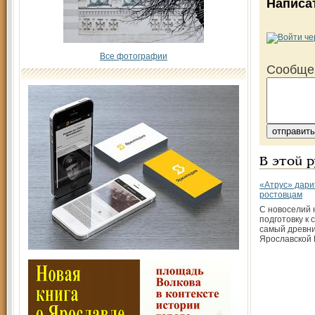
Написа
Все фотографии
Сообще
В этой 
«Атрус» дари
ростовцам
С новоселий 
подготовку к
самый древни
Ярославской 