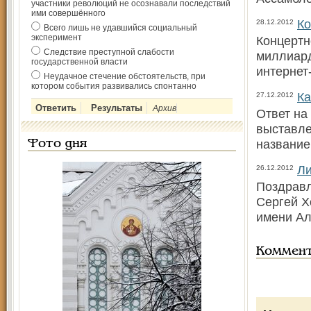
участники революций не осознавали последствий
ими совершённого
Ко
28.12.2012
Всего лишь не удавшийся социальный
эксперимент
Концертн
Следствие преступной слабости
миллиард
государственной власти
интернет
Неудачное стечение обстоятельств, при
котором события развивались спонтанно
Ка
27.12.2012
Архив
Ответ на
выставле
названи
Фото дня
Ли
26.12.2012
Поздравл
Сергей Х
имени Ал
Коммен