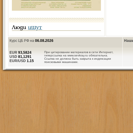
Люди
ищут
Курс ЦБ РФ на
06.08.2026
Наши
EUR
93,5824
При цитировании материалов в сети Интернет,
гиперссылка на www.sevkray.ru обязательна.
USD
81,1291
Ссылка не должна быть закрыта к индексации
EUR/USD
1.15
поисковыми машинами.