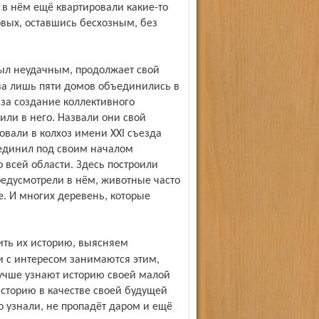
 в нём ещё квартировали какие-то
вых, оставшись бесхозным, без
ва лишь пяти домов объединились в
 за создание коллективного
пили в него. Назвали они свой
вали в колхоз имени ХХI съезда
ъединил под своим началом
 всей области. Здесь построили
редусмотрели в нём, животные часто
е. И многих деревень, которые
и с интересом занимаются этим,
лучше узнают историю своей малой
историю в качестве своей будущей
то узнали, не пропадёт даром и ещё