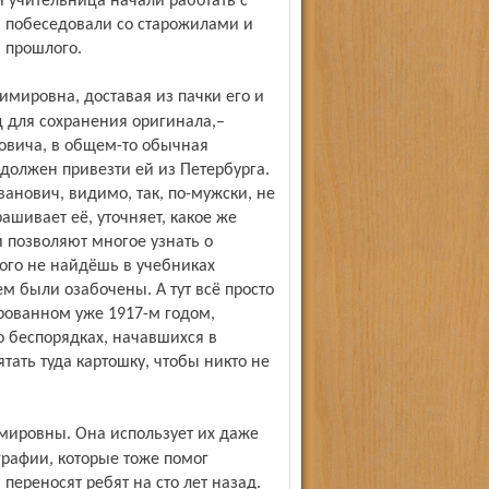
 и учительница начали работать с
, побеседовали со старожилами и
 прошлого.
 для сохранения оригинала,–
овича, в общем-то обычная
 должен привезти ей из Петербурга.
анович, видимо, так, по-мужски, не
рашивает её, уточняет, какое же
и позволяют многое узнать о
того не найдёшь в учебниках
ем были озабочены. А тут всё просто
ированном уже 1917-м годом,
о беспорядках, начавшихся в
тать туда картошку, чтобы никто не
ографии, которые тоже помог
ереносят ребят на сто лет назад.