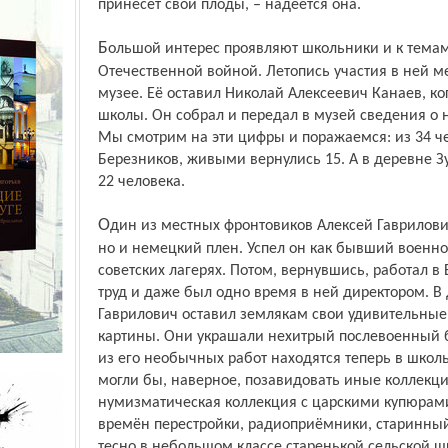
принесёт свои плоды, – надеется она.
Большой интерес проявляют школьники и к темам, связанным с Великой
Отечественной войной. Летопись участия в ней м
музее. Её оставил Николай Алексеевич Канаев, к
школы. Он собрал и передал в музей сведения о 
Мы смотрим на эти цифры и поражаемся: из 34 ч
Березников, живыми вернулись 15. А в деревне З
22 человека.
Один из местных фронтовиков Алексей Гаврилович Пичугин прошёл не только войну,
но и немецкий плен. Успел он как бывший военно
советских лагерях. Потом, вернувшись, работал в
труд и даже был одно время в ней директором. В
Гаврилович оставил землякам свои удивительные
картины. Они украшали нехитрый послевоенный 
из его необычных работ находятся теперь в школ
могли бы, наверное, позавидовать иные коллекц
нумизматическая коллекция с царскими купюрам
времён перестройки, радиоприёмники, старинны
тесно в небольшом классе старенькой сельской ш