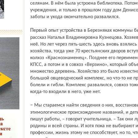
селянам. В нём была устроена библиотека. Потом
учреждения, и только в прошлом году дом Денисо
заботы и ухода окончательно развалился.
Первый опыт устройства в Березняках коммуны был неудачным, продолжает свой
рассказ Наталья Владимировна Кузнецова. Хозяе
неё. Но лет через пять-шесть здесь вновь взялись
хозяйства, тогда уже 70 крестьянских дворов всту
колхоз «Краснознаменец». Позднее его переимено
КПСС, а потом и в совхоз «Верзино», который об
множество деревень. Хозяйство это было известно
большой овцеводческий комплекс, но что-то не п
болели и гибли. Комплекс развалился, совхоз тож
когда-то входили в него, уже нет.
– Мы стараемся найти сведения о них, восстановить их историю, выясняем
этимологическое происхождение названий, и дет
пишут работы, – говорит учительница. – Так они 
родины и всей страны. И хотя пока не выбирают 
профессии, жизнь этому не способствует, но то, ч