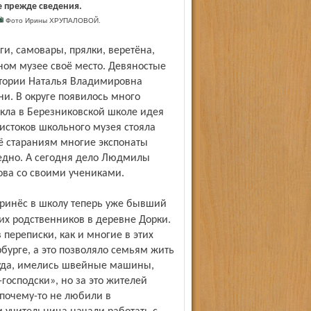
е прежде сведения.
Фото Ирины ХРУПАЛОВОЙ.
ном музее своё место. Девяностые
стории Наталья Владимировна
и. В округе появилось много
кла в Березниковской школе идея
истоков школьного музея стояла
ё стараниям многие экспонаты
ледно. А сегодня дело Людмилы
ова со своими учениками.
их родственников в деревне Дорки.
переписки, как и многие в этих
рбурге, а это позволяло семьям жить
суда, имелись швейные машины,
господски», но за это жителей
 почему-то не любили в