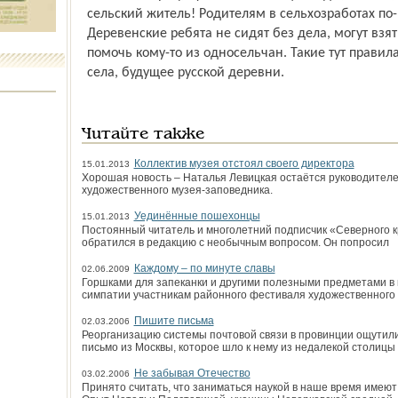
сельский житель! Родителям в сельхозработах по
Деревенские ребята не сидят без дела, могут взят
помочь кому-то из односельчан. Такие тут правил
села, будущее русской деревни.
Читайте также
Коллектив музея отстоял своего директора
15.01.2013
Хорошая новость – Наталья Левицкая остаётся руководителе
художественного музея-заповедника.
Уединённые пошехонцы
15.01.2013
Постоянный читатель и многолетний подписчик «Северного 
обратился в редакцию с необычным вопросом. Он попросил
Каждому – по минуте славы
02.06.2009
Горшками для запеканки и другими полезными предметами в 
симпатии участникам районного фестиваля художественного 
Пишите письма
02.03.2006
Реорганизацию системы почтовой связи в провинции ощутили
письмо из Москвы, которое шло к нему из недалекой столицы 
Не забывая Отечество
03.02.2006
Принято считать, что заниматься наукой в наше время имеют