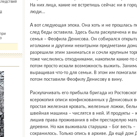
следствий
На них лица, какие не встретишь сейчас ни в горо
люди…
й
А вот следующая эпоха. Она хоть и не прошлась по Березникам кровавым колесом, но
след беды оставила. Здесь была раскулачена и в
при
о
семья – Феофила Денисова. Он собирался открыть
иголками и другими нехитрыми предметами дома
разрешили этим заниматься и сочли крупным то
тоже числились отходниками, накопили какие-то 
потом просто искали возможность выжить. Занима
выращивая что-то для семьи. В этом им помогали
потом поставили Феофилу Денисову в вину.
Раскулачивать его прибыла бригада из Ростовского ОГПУ. В школьном музее есть
ксерокопия описи конфискованных у Денисовых ве
простая железная кровать, железные ложки, бель
швейная машина – числятся в ней. И продукты – 
лишив права проживания в нём престарелую мать
деревни. Но как выживала старушка – Бог весть –
сохранилось. Только опись в архиве. Да ещё дом