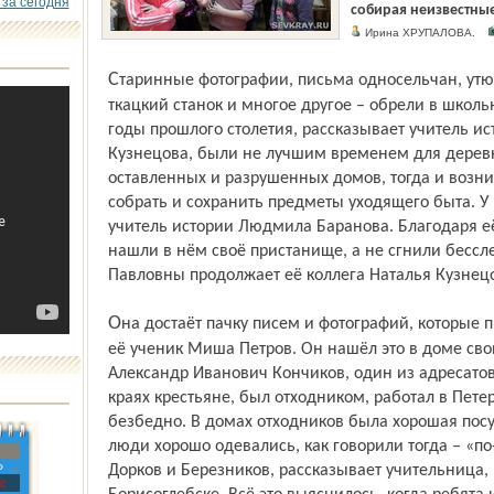
 за сегодня
собирая неизвестны
Ирина ХРУПАЛОВА.
Старинные фотографии, письма односельчан, утюги, самовары, прялки, веретёна,
ткацкий станок и многое другое – обрели в школь
годы прошлого столетия, рассказывает учитель и
Кузнецова, были не лучшим временем для деревн
оставленных и разрушенных домов, тогда и возни
собрать и сохранить предметы уходящего быта. У 
учитель истории Людмила Баранова. Благодаря е
нашли в нём своё пристанище, а не сгнили бесс
Павловны продолжает её коллега Наталья Кузнец
Она достаёт пачку писем и фотографий, которые принёс в школу теперь уже бывший
её ученик Миша Петров. Он нашёл это в доме сво
Александр Иванович Кончиков, один из адресатов 
краях крестьяне, был отходником, работал в Пете
безбедно. В домах отходников была хорошая по
люди хорошо одевались, как говорили тогда – «по-
»
Дорков и Березников, рассказывает учительница,
с