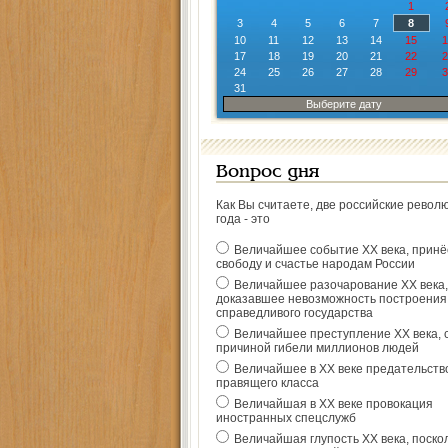
1
3
4
5
6
7
8
10
11
12
13
14
15
1
17
18
19
20
21
22
2
24
25
26
27
28
29
3
31
Выберите дату
Вопрос дня
Как Вы считаете, две российские револ
года - это
Величайшее событие ХХ века, прин
свободу и счастье народам России
Величайшее разочарование ХХ века,
доказавшее невозможность построения
справедливого государства
Величайшее преступление ХХ века, 
причиной гибели миллионов людей
Величайшее в ХХ веке предательств
правящего класса
Величайшая в ХХ веке провокация
иностранных спецслужб
Величайшая глупость ХХ века, поско