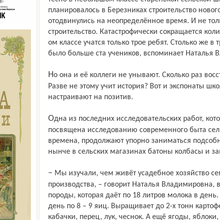
планировалось в Березниках строительство нового
отодвинулись на неопределённое время. И не толь
строительство. Катастрофически сокращается кол
ом классе учатся только трое ребят. Столько же в 
было больше ста учеников, вспоминает Наталья 
Но она и её коллеги не унывают. Сколько раз восставала из небытия русская деревня!
Разве не этому учит история? Вот и экспонаты шк
настраивают на позитив.
Одна из последних исследовательских работ, которую проводили школьники, была
посвящена исследованию современного быта сельс
времена, продолжают упорно заниматься подсобн
нынче в сельских магазинах батоны колбасы и за
– Мы изучали, чем живёт усадебное хозяйство семьи из пяти человек, структуру её
производства, – говорит Наталья Владимировна, в
породы, которая даёт по 18 литров молока в день.
день по 8 – 9 яиц. Выращивает до 2-х тонн карто
кабачки, перец, лук, чеснок. А ещё ягоды, яблоки