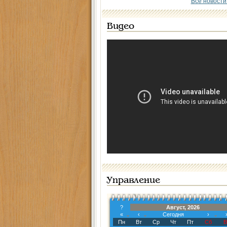
Все новости
Видео
Управление
?
Август, 2026
«
‹
Сегодня
›
Пн
Вт
Ср
Чт
Пт
Сб
В