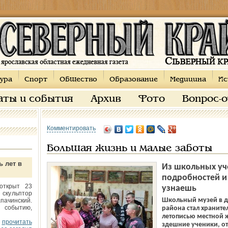
ура
Спорт
Общество
Образование
Медицина
Ис
аты и события
Архив
Фото
Вопрос-
Комментировать
Большая жизнь и малые заботы
ь лет в
Из школьных уч
подробностей и
открыт 23
узнаешь
 скульптор
Школьный музей в д
пачинский.
 событию,
района стал храните
летописью местной 
прочитать
здешние ученики, о