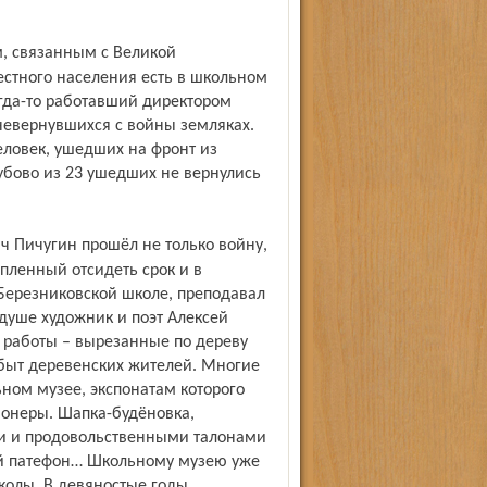
естного населения есть в школьном
огда-то работавший директором
невернувшихся с войны земляках.
еловек, ушедших на фронт из
убово из 23 ушедших не вернулись
пленный отсидеть срок и в
 Березниковской школе, преподавал
 душе художник и поэт Алексей
 работы – вырезанные по дереву
быт деревенских жителей. Многие
ьном музее, экспонатам которого
ионеры. Шапка-будёновка,
и и продовольственными талонами
й патефон… Школьному музею уже
колы. В девяностые годы