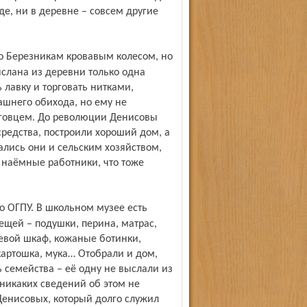
де, ни в деревне – совсем другие
ыслана из деревни только одна
 лавку и торговать нитками,
шнего обихода, но ему не
рговцем. До революции Денисовы
средства, построили хороший дом, а
лись они и сельским хозяйством,
 наёмные работники, что тоже
щей – подушки, перина, матрас,
евой шкаф, кожаные ботинки,
картошка, мука… Отобрали и дом,
 семейства – её одну не выслали из
 никаких сведений об этом не
 Денисовых, который долго служил