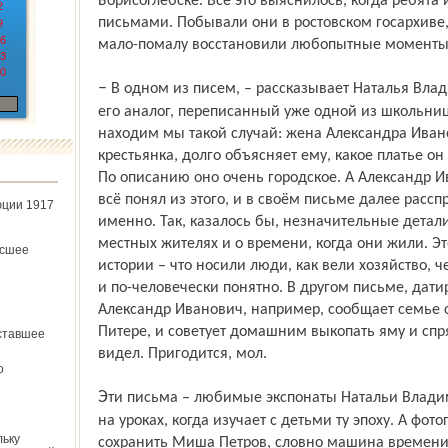
Борисоглебске. Всё это выяснилось, когда ребята
2
письмами. Побывали они в ростовском госархиве
9
6
мало-помалу восстановили любопытные моменты
3
0
– В одном из писем, – рассказывает Наталья Владимировна, доставая из пачки его и
его аналог, переписанный уже одной из школьниц
находим мы такой случай: жена Александра Иван
крестьянка, долго объясняет ему, какое платье он
По описанию оно очень городское. А Александр Ив
всё понял из этого, и в своём письме далее рассп
юции 1917
именно. Так, казалось бы, незначительные детал
местных жителях и о времени, когда они жили. Э
ёсшее
истории – что носили люди, как вели хозяйство, ч
и по-человечески понятно. В другом письме, дат
Александр Иванович, например, сообщает семье 
Питере, и советует домашним выкопать яму и спря
ставшее
видел. Пригодится, мол.
о
Эти письма – любимые экспонаты Натальи Владимировны. Она использует их даже
на уроках, когда изучает с детьми ту эпоху. А фот
льку
сохранить Миша Петров, словно машина времени п