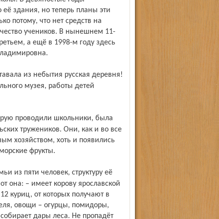
 её здания, но теперь планы эти
ко потому, что нет средств на
ичество учеников. В нынешнем 11-
третьем, а ещё в 1998-м году здесь
Владимировна.
ольного музея, работы детей
ких тружеников. Они, как и во все
ым хозяйством, хоть и появились
морские фрукты.
от она: – имеет корову ярославской
 12 куриц, от которых получают в
феля, овощи – огурцы, помидоры,
, собирает дары леса. Не пропадёт