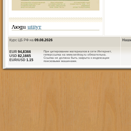
Люди
ищут
Курс ЦБ РФ на
09.08.2026
Наши
EUR
94,8366
При цитировании материалов в сети Интернет,
гиперссылка на www.sevkray.ru обязательна.
USD
82,1665
Ссылка не должна быть закрыта к индексации
EUR/USD
1.15
поисковыми машинами.