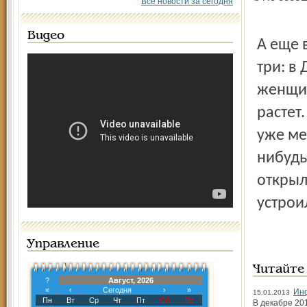
Все новости за сегодня
Видео
А еще 
три: в
женщин
растет
уже ме
нибудь
открыл
устрои
Управление
Читайте
?
Август, 2026
«
‹
Сегодня
›
»
Ин
15.01.2013
Пн
Вт
Ср
Чт
Пт
Сб
Вс
В декабре 20