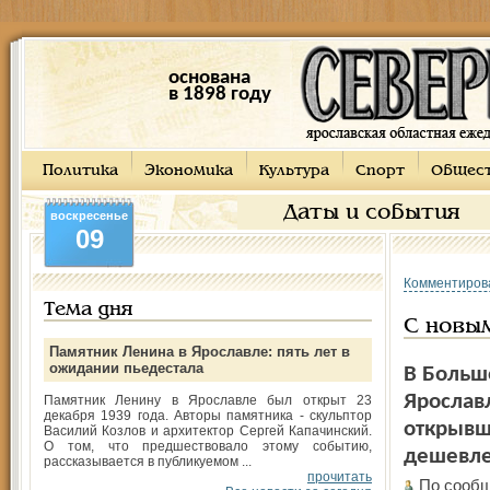
основана
в 1898 году
Политика
Экономика
Культура
Спорт
Общес
Даты и события
воскресенье
09
Комментиров
Тема дня
С новы
Памятник Ленина в Ярославле: пять лет в
ожидании пьедестала
В Больш
Ярославл
Памятник Ленину в Ярославле был открыт 23
декабря 1939 года. Авторы памятника - скульптор
открывше
Василий Козлов и архитектор Сергей Капачинский.
О том, что предшествовало этому событию,
дешевле
рассказывается в публикуемом ...
прочитать
По сообщ