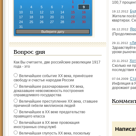
1
2
100,7 процен
3
4
5
6
7
8
9
Буд
19.12.2012
10
11
12
13
14
15
16
Жители посёл
17
18
19
20
21
22
23
квартирах. С
24
25
26
27
28
29
30
31
Яро
06.12.2012
Выберите дату
(Продолжение.
«Ли
29.11.2012
Здравствуйте
Вопрос дня
уроки рыночн
Хот
23.11.2012
Как Вы считаете, две российские революции 1917
Сколько ни п
года - это
последствия 
Величайшее событие ХХ века, принёсшее
Ста
07.04.2009
свободу и счастье народам России
Инфляция в Я
Величайшее разочарование ХХ века,
дорожают рав
доказавшее невозможность построения
справедливого государства
Коммен
Величайшее преступление ХХ века, ставшее
причиной гибели миллионов людей
Величайшее в ХХ веке предательство
правящего класса
Величайшая в ХХ веке провокация
иностранных спецслужб
Написа
Величайшая глупость ХХ века, поскольку