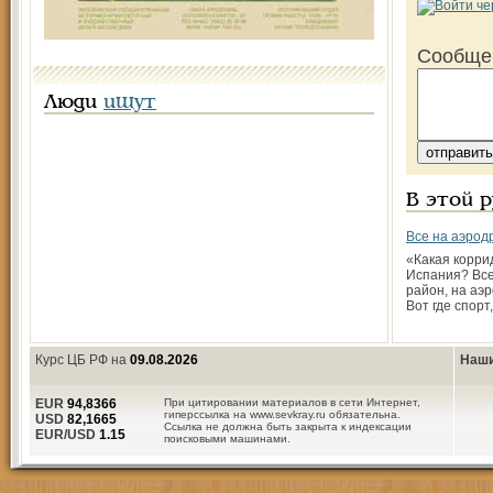
Сообще
Люди
ищут
В этой 
Все на аэро
«Какая коррид
Испания? Все
район, на аэ
Вот где спорт,
Курс ЦБ РФ на
09.08.2026
Наши
EUR
94,8366
При цитировании материалов в сети Интернет,
гиперссылка на www.sevkray.ru обязательна.
USD
82,1665
Ссылка не должна быть закрыта к индексации
EUR/USD
1.15
поисковыми машинами.