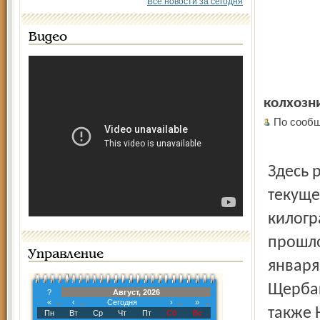
Все новости за сегодня
Видео
колхозни
По сообщ
Здесь 
текуще
килогр
прошло
Управление
января
Щербак
?
Август, 2026
«
‹
Сегодня
›
»
также 
Пн
Вт
Ср
Чт
Пт
Сб
Вс