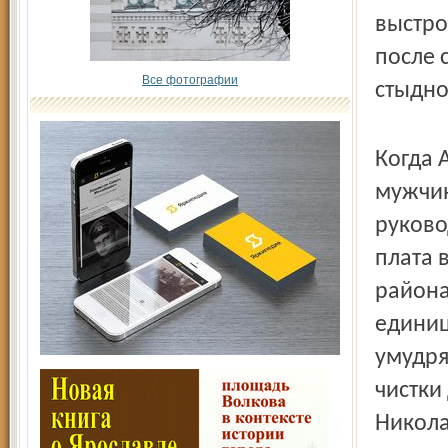
выстро
после 
Все фотографии
стыдно
Когда 
мужчин
руково
плата 
района
единиц
умудря
чистки
Никола