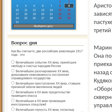
1
2
Аристо
3
4
5
6
7
8
9
10
11
12
13
14
15
16
завися
17
18
19
20
21
22
23
24
25
26
27
28
29
30
пастухе
31
Выберите дату
третий
Вопрос дня
Марина
Как Вы считаете, две российские революции 1917
года - это
Она по
Величайшее событие ХХ века, принёсшее
приеха
свободу и счастье народам России
Величайшее разочарование ХХ века,
назад 
доказавшее невозможность построения
справедливого государства
Кудяко
Величайшее преступление ХХ века, ставшее
причиной гибели миллионов людей
«Оборо
Величайшее в ХХ веке предательство
правящего класса
скверн
Величайшая в ХХ веке провокация
иностранных спецслужб
управл
Величайшая глупость ХХ века, поскольку