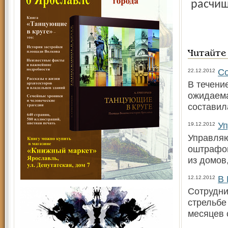
расчищ
Читайте
Со
22.12.2012
В течени
ожидаема
составила
Уп
19.12.2012
Управляю
оштрафов
из домов
В 
12.12.2012
Сотрудни
стрельбе
месяцев 