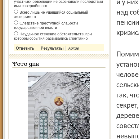
и у ни
участники революций не осознавали последствий
ими совершённого
над со
Всего лишь не удавшийся социальный
эксперимент
пенсии
Следствие преступной слабости
государственной власти
кризис
Неудачное стечение обстоятельств, при
котором события развивались спонтанно
Архив
Помимо
устано
Фото дня
челове
сельск
так, ч
секрет,
дереве
совест
невыпо