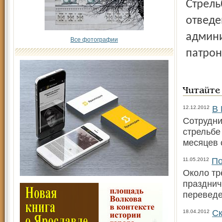
Стрельба из оружия в населенных пунктах и в других не
отведе
админи
Все фотографии
патрон
Читайте
В 
12.12.2012
Сотрудни
стрельбе
месяцев 
По
11.05.2012
Около тр
празднич
переведе
Ск
18.04.2012