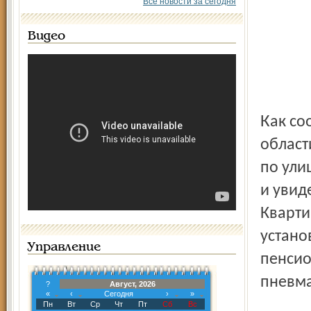
Все новости за сегодня
Видео
Как сообщает пресс-служба УМВД по Ярославской
област
по ули
и увид
Кварти
устано
Управление
пенсио
пневма
?
Август, 2026
«
‹
Сегодня
›
»
Пн
Вт
Ср
Чт
Пт
Сб
Вс