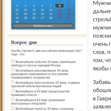
1
2
Мужчину доставили в Гаврилов-Ямский ОМВД. В ходе
3
4
5
6
7
8
9
10
11
12
13
14
15
16
дальне
17
18
19
20
21
22
23
24
25
26
27
28
29
30
стрель
31
Выберите дату
мужчин
поясни
Вопрос дня
очень 
Как Вы считаете, две российские революции 1917
слов, 
года - это
том, ч
Величайшее событие ХХ века, принёсшее
свободу и счастье народам России
якобы 
Величайшее разочарование ХХ века,
доказавшее невозможность построения
справедливого государства
Забавы пенсионера с пневматическим пистолетом дорого
Величайшее преступление ХХ века, ставшее
причиной гибели миллионов людей
обошли
Величайшее в ХХ веке предательство
правящего класса
в Гавр
Величайшая в ХХ веке провокация
иностранных спецслужб
заявле
Величайшая глупость ХХ века, поскольку