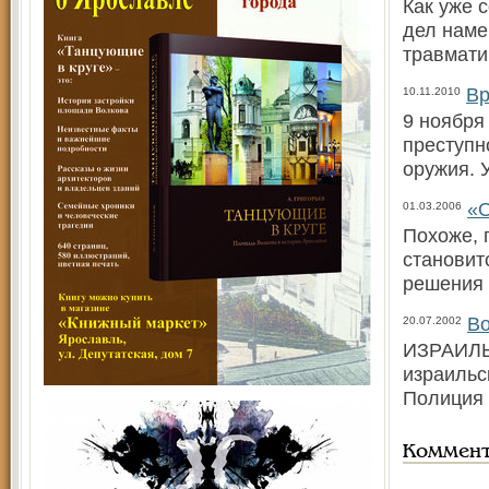
Как уже 
дел наме
травмати
Вр
10.11.2010
9 ноября
преступн
оружия. 
«О
01.03.2006
Похоже, 
становит
решения 
Во
20.07.2002
ИЗРАИЛЬ.
израильс
Полиция 
Коммен