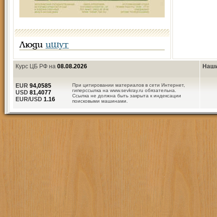
Люди
ищут
Курс ЦБ РФ на
08.08.2026
Наши
EUR
94,0585
При цитировании материалов в сети Интернет,
гиперссылка на www.sevkray.ru обязательна.
USD
81,4077
Ссылка не должна быть закрыта к индексации
EUR/USD
1.16
поисковыми машинами.