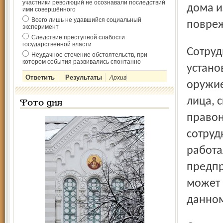
участники революций не осознавали последствий
дома и
ими совершённого
Всего лишь не удавшийся социальный
повреж
эксперимент
Следствие преступной слабости
государственной власти
Сотрудники полиции провели большую работу, чтобы
Неудачное стечение обстоятельств, при
котором события развивались спонтанно
устано
Архив
оружие
лица, 
Фото дня
правон
сотруд
работа
предпр
может 
данном