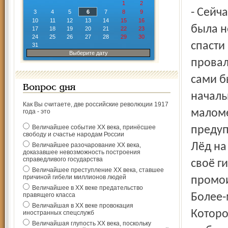
1
2
- Сейч
3
4
5
6
7
8
9
10
11
12
13
14
15
16
была н
17
18
19
20
21
22
23
24
25
26
27
28
29
30
спасти
31
Выберите дату
провал
сами б
Вопрос дня
началь
Как Вы считаете, две российские революции 1917
маломе
года - это
Величайшее событие ХХ века, принёсшее
предуп
свободу и счастье народам России
Лёд на
Величайшее разочарование ХХ века,
доказавшее невозможность построения
справедливого государства
своё г
Величайшее преступление ХХ века, ставшее
причиной гибели миллионов людей
промои
Величайшее в ХХ веке предательство
правящего класса
Более-
Величайшая в ХХ веке провокация
Которо
иностранных спецслужб
Величайшая глупость ХХ века, поскольку