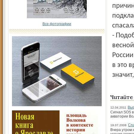
причин
подкла
Все фотографии
спасал
- Подо
весной
России
в это 
значит
Читайте
Выр
12.04.2011
Сигнал SOS в
акватории Во
Спа
19.07.2008
Вчера утром 