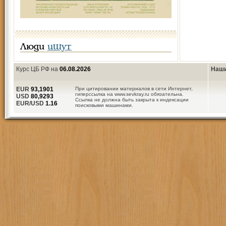
Люди
ищут
Курс ЦБ РФ на
06.08.2026
Наши
EUR
93,1901
При цитировании материалов в сети Интернет,
гиперссылка на www.sevkray.ru обязательна.
USD
80,9293
Ссылка не должна быть закрыта к индексации
EUR/USD
1.16
поисковыми машинами.