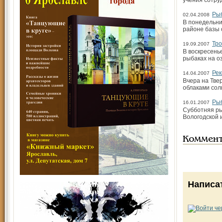
учения сотру
Ры
02.04.2008
В понедельни
районе базы 
Тро
19.09.2007
В воскресень
рыбаках на о
Рек
14.04.2007
Вчера на Тве
облаками сол
Ры
16.01.2007
Субботняя ры
Вологодской 
Коммен
Написа