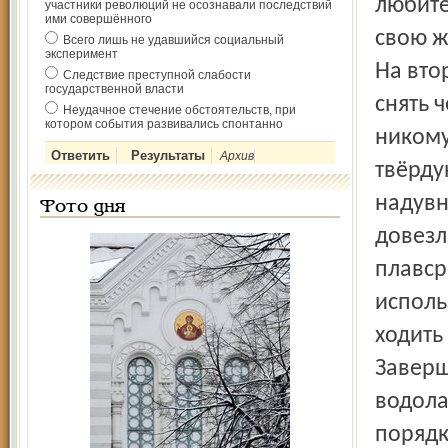
любите
участники революций не осознавали последствий
ими совершённого
свою ж
Всего лишь не удавшийся социальный
эксперимент
На вто
Следствие преступной слабости
государственной власти
снять 
Неудачное стечение обстоятельств, при
котором события развивались спонтанно
никому
Архив
твёрду
надувн
Фото дня
довезл
плавср
исполь
ходить 
Заверш
водола
порядк