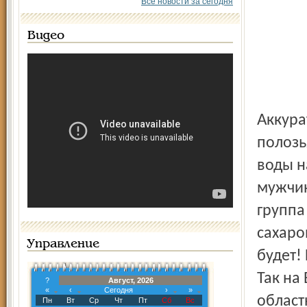
Все новости за сегодня
Видео
Аккуратно, но быстро спасатель на лыжах с широкими
полозь
воды н
мужчин
группа
сахаро
Управление
будет! 
Так на
?
Август, 2026
«
‹
Сегодня
›
»
област
Пн
Вт
Ср
Чт
Пт
Сб
Вс