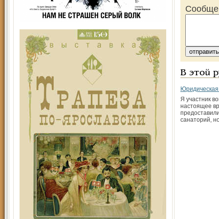
Сообще
В этой 
Юридическая 
Я участник во
настоящее в
предоставили
санаторий, н