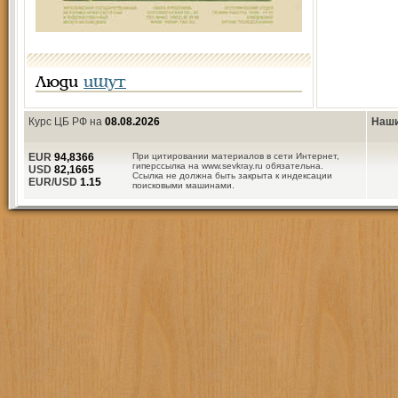
Люди
ищут
Курс ЦБ РФ на
08.08.2026
Наши
EUR
94,8366
При цитировании материалов в сети Интернет,
гиперссылка на www.sevkray.ru обязательна.
USD
82,1665
Ссылка не должна быть закрыта к индексации
EUR/USD
1.15
поисковыми машинами.