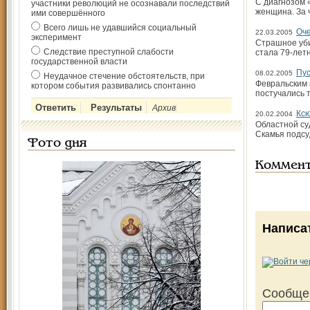
С диагнозом 
участники революций не осознавали последствий
женщина. За 
ими совершённого
Всего лишь не удавшийся социальный
Оче
22.03.2005
эксперимент
Страшное уби
Следствие преступной слабости
стала 79-лет
государственной власти
Пус
08.02.2005
Неудачное стечение обстоятельств, при
Февральским 
котором события развивались спонтанно
постучались 
Архив
Кс
20.02.2004
Областной су
Скамья подсу
Фото дня
Коммен
Написа
Сообще