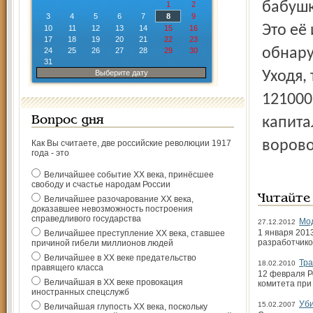
бабушк
1
2
3
4
5
6
7
8
9
Это её
10
11
12
13
14
15
16
17
18
19
20
21
22
23
обнару
24
25
26
27
28
29
30
31
Выберите дату
Уходя,
121000
Вопрос дня
капита
ворово
Как Вы считаете, две российские революции 1917
года - это
Величайшее событие ХХ века, принёсшее
свободу и счастье народам России
Читайте
Величайшее разочарование ХХ века,
доказавшее невозможность построения
справедливого государства
Мод
27.12.2012
1 января 201
Величайшее преступление ХХ века, ставшее
разработчико
причиной гибели миллионов людей
Величайшее в ХХ веке предательство
Тра
18.02.2010
правящего класса
12 февраля Р
Величайшая в ХХ веке провокация
комитета при
иностранных спецслужб
Уби
15.02.2007
Величайшая глупость ХХ века, поскольку