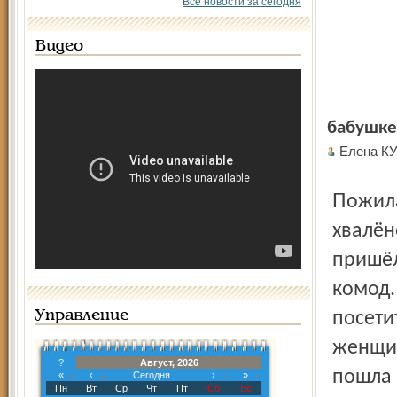
Все новости за сегодня
Видео
бабушке 
Елена К
Пожилая женщина пошла за ложкой, чтобы отведать
хвалён
пришёл
комод.
Управление
посети
женщин
?
Август, 2026
пошла 
«
‹
Сегодня
›
»
Пн
Вт
Ср
Чт
Пт
Сб
Вс