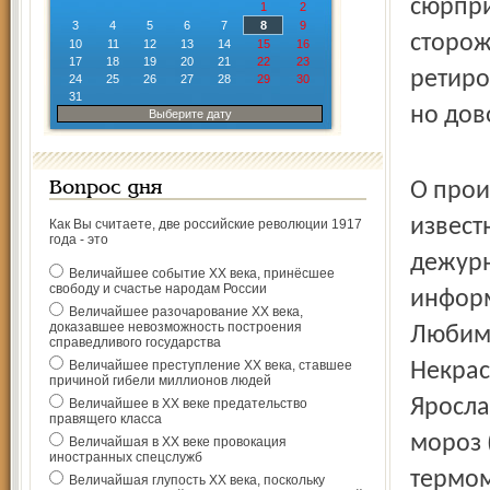
сюрпри
1
2
3
4
5
6
7
8
9
сторож
10
11
12
13
14
15
16
17
18
19
20
21
22
23
ретиро
24
25
26
27
28
29
30
31
но дов
Выберите дату
О прои
Вопрос дня
извест
Как Вы считаете, две российские революции 1917
года - это
дежурн
Величайшее событие ХХ века, принёсшее
свободу и счастье народам России
информ
Величайшее разочарование ХХ века,
доказавшее невозможность построения
Любимс
справедливого государства
Величайшее преступление ХХ века, ставшее
Некрас
причиной гибели миллионов людей
Яросла
Величайшее в ХХ веке предательство
правящего класса
мороз 
Величайшая в ХХ веке провокация
иностранных спецслужб
термом
Величайшая глупость ХХ века, поскольку