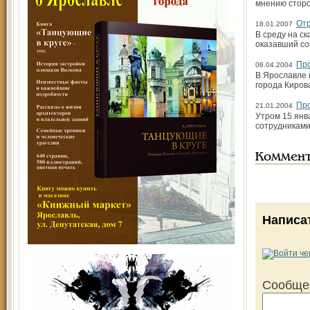
мнению сторо
Отр
18.01.2007
В среду на с
оказавший со
Пр
06.04.2004
В Ярославле 
города Киров
Пр
21.01.2004
Утром 15 янв
сотрудниками
Коммен
Написа
Сообще