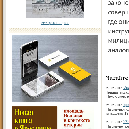
законо
соверш
где он
Все фотографии
инстру
милици
аналог
Читайте
Мол
27.02.2007
Тридцать шахм
Некоузского 
Кре
21.02.2007
На скамью по
младшему 19 
Уби
27.01.2007
На скамье по