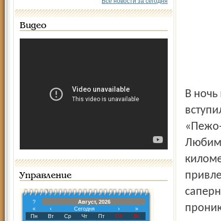
Все новости за сегодня
Видео
В ночь
вступи
«Пежо-
Любимс
киломе
привле
Управление
саперн
?
Август, 2026
проник
«
‹
Сегодня
›
»
Пн
Вт
Ср
Чт
Пт
Сб
Вс