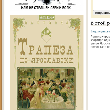
В этой 
Задохнулась 
Ранним утром 
квартире одн
улице Яросла
результате п