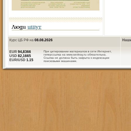
Люди
ищут
Курс ЦБ РФ на
08.08.2026
Наши
EUR
94,8366
При цитировании материалов в сети Интернет,
гиперссылка на www.sevkray.ru обязательна.
USD
82,1665
Ссылка не должна быть закрыта к индексации
EUR/USD
1.15
поисковыми машинами.