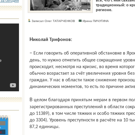
всё, что с ней связа
 за сегодня
традиционный: о кр
регионе.
Записал Олег ТАТАРЧЕНКОВ
Ирина ПИЧУГИНА
Николай Трифонов:
– Если говорить об оперативной обстановке в Ярославской области на сегодняшний
день, то нужно отметить общее сокращение уровн
происходит, несмотря на кризис, во время которо
обычно возрастает за счёт увеличения уровня б
граждан. У нас в области такое снижение произо
динамических моментов, то есть по причине акт
В целом благодаря принятым мерам в первом полугодии количество
зарегистрированных преступлений в области сокра
до 11389), в том числе тяжких и особо тяжких пре
до 3304). Уровень преступности в расчёте на 10 т
87,2 единицы.
»
с