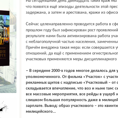
На сегодняшний день двенадцать таких краж мы уже доказываем. Вполне возможно,
что появятся ещё эпизоды деятельности этой прес
задержана, а затем и арестована, кражи из офисо
Сейчас целенаправленно проводится работа в сфере семейно-бытовых отношений. В
прошлом году был зафиксирован рост проявлений
результате нами была активизирована работа уч
с неблагополучной частью населения, замеченных
Причём внедрена такая мера: если совершается у
отношений, да ещё с применением огнестрельног
участковых применяются меры дисциплинарного 
– В середине 2000-х годов многое делалось для укрепления авторитета участкового
уполномоченного. От фильма «Участок» с участ
рекламных щитов с надписью «Участковый – от 
складывается впечатление, что воз и ныне там:
все массовые мероприятия, все рейды в ущерб и
слишком большая популярность даже в милицей
зарплате. Вывод: образ участкового – это квинт­
милицейского...