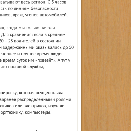
атывают весь регион. С 5 часов
ласть по линиям безопасности
иков, краж, угонов автомобилей.
 Для сравнения: если в среднем
 – 25 водителей в состоянии
ий задержанными оказывались до 50
 вечернее и ночное время люди
 время суток им «повезёт». А тут у
льно-постовой службы,
с заранее распределёнными ролями.
ников или электриков, изучали
 оргтехнику, компьютеры,