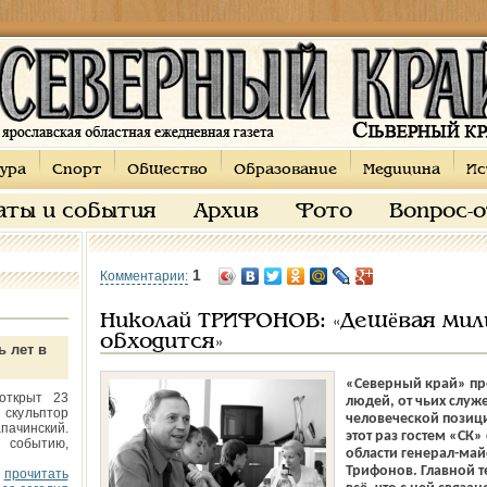
ура
Спорт
Общество
Образование
Медицина
Ис
аты и события
Архив
Фото
Вопрос-
1
Комментарии:
Николай ТРИФОНОВ: «Дешёвая мил
обходится»
ь лет в
«Северный край» пр
открыт 23
людей, от чьих слу
 скульптор
человеческой позици
пачинский.
этот раз гостем «СК»
 событию,
области генерал-ма
Трифонов. Главной 
прочитать