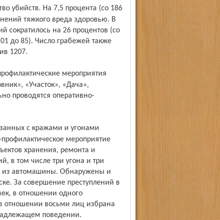
нений тяжкого вреда здоровью. В
й сократилось на 26 процентов (со
101 до 85). Число грабежей также
тив 1207.
вник», «Участок», «Дача»,
ьно проводятся оперативно-
о-профилактическое мероприятие
ъектов хранения, ремонта и
й, в том числе три угона и три
а из автомашины. Обнаружены и
ке. За совершение преступлений в
век, в отношении одного
 в отношении восьми лиц избрана
 надлежащем поведении.