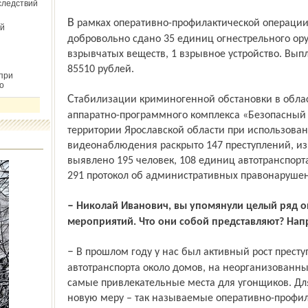
следствий
В рамках оперативно-профилактической операции «Оружие» гражданами
й
добровольно сдано 35 единиц огнестрельного оруж
взрывчатых веществ, 1 взрывное устройство. Вы
85510 рублей.
при
о
Стабилизации криминогенной обстановки в области способствует внедрение
аппаратно-программного комплекса «Безопасный р
территории Ярославской области при использова
видеонаблюдения раскрыто 147 преступлений, из
выявлено 195 человек, 108 единиц автотранспорт
291 протокол об административных правонарушен
– Николай Иванович, вы упомянули целый ряд оперативно-профилактических
мероприятий. Что они собой представляют? На
– В прошлом году у нас был активный рост преступности, связанный с кражами
автотранспорта около домов, на неорганизованных
самые привлекательные места для угонщиков. Дл
новую меру – так называемые оперативно-профил