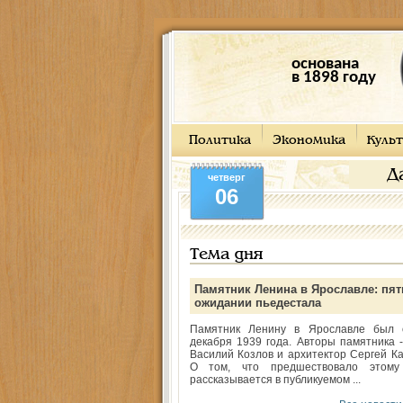
основана
в 1898 году
Политика
Экономика
Культ
Д
четверг
06
Тема дня
Памятник Ленина в Ярославле: пят
ожидании пьедестала
Памятник Ленину в Ярославле был 
декабря 1939 года. Авторы памятника -
Василий Козлов и архитектор Сергей Ка
О том, что предшествовало этому
рассказывается в публикуемом ...