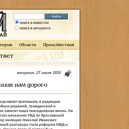
поиск в новостях
поиск в интернете
тория
Область
Происшествия
ответ
вторник, 27 июля 2010
иция нам дорого
одолжает приглашать в редакцию
жебных решений, гражданской и
и зависит наша повседневная жизнь. На
 стал начальник УВД по Ярославской
йор милиции Николай Иванович
темой разговора стала реформа МВД и