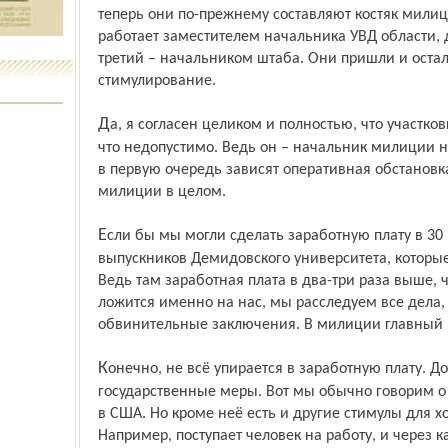
теперь они по-прежнему составляют костяк милиц
работает заместителем начальника УВД области, 
третий – начальником штаба. Они пришли и остал
стимулирование.
Да, я согласен целиком и полностью, что участковый несколько утратил свои позиции,
что недопустимо. Ведь он – начальник милиции на
в первую очередь зависят оперативная обстановк
милиции в целом.
Если бы мы могли сделать заработную плату в 30 – 40 тысяч рублей, то приняли бы
выпускников Демидовского университета, которые 
Ведь там заработная плата в два-три раза выше, ч
ложится именно на нас, мы расследуем все дела,
обвинительные заключения. В милиции главный 
Конечно, не всё упирается в заработную плату. Должны быть и другие
государственные меры. Вот мы обычно говорим о
в США. Но кроме неё есть и другие стимулы для 
Например, поступает человек на работу, и через к