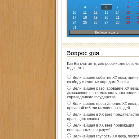
1
3
4
5
6
7
8
10
11
12
13
14
15
1
17
18
19
20
21
22
2
24
25
26
27
28
29
3
31
Выберите дату
Вопрос дня
Как Вы считаете, две российские револ
года - это
Величайшее событие ХХ века, прин
свободу и счастье народам России
Величайшее разочарование ХХ века,
доказавшее невозможность построения
справедливого государства
Величайшее преступление ХХ века, 
причиной гибели миллионов людей
Величайшее в ХХ веке предательств
правящего класса
Величайшая в ХХ веке провокация
иностранных спецслужб
Величайшая глупость ХХ века, поско