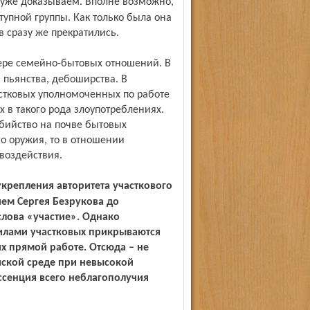
тупной группы. Как только была она
в сразу же прекратились.
 пьянства, дебоширства. В
астковых уполномоченных по работе
 в такого рода злоупотреблениях.
бийство на почве бытовых
о оружия, то в отношении
воздействия.
ием Сергея Безрукова до
слова «участие». Однако
 силами участковых прикрываются
х прямой работе. Отсюда – не
ской среде при невысокой
эссенция всего неблагополучия