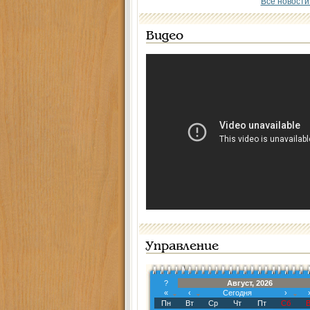
Все новости
Видео
Управление
?
Август, 2026
«
‹
Сегодня
›
Пн
Вт
Ср
Чт
Пт
Сб
В