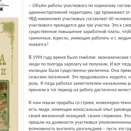
– Объём работы участкового по нормативу составляет обслуживание
административной территории, где проживают от 3
УВД некомплект участковых составляет 60 человек
участкового приходится два-три участка. Это к сл
существенное повышение заработной платы, что
грамотные, юристы, умеющие работать и с людьми
появятся?
В 1994 году время было тяжёлое: экономические проблемы, предприятия стояли,
люди по полгода зарплату не получали. И вот тогд
милиции была существенно увеличена. Она превы
сельских поселений. Это продолжалось недолго, о
роль. Я тогда работал заместителем начальника р
приняли в тот период на работу достаточно каче
К нам пошли прорабы со строек, инженерно-технические работники с производств. То
есть люди, имеющие колоссальный опыт руководит
своей жизненной позицией, своим стержнем. Это
пришли на должности участковых уполномоченны
возможность выгонять разгильдяев – пусть это груб