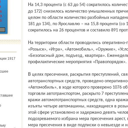
2
На 14,3 процента (с 63 до 54) сократилось количество убийств. На 7,5 процента (со 186
9
до 172) снизилось количество умышленных причи
6
3
целом по области количество разбойных нападени
0
181 до 134), по Ярославлю – на 15,8 процента (со 
сократилось на 26 процентов и составило 891 про
На территории области проводились оперативно-профилактические мероприятия
«Розыск», «Игра», «Автомобиль», «Оружие», «Усло
«Безопасный дом, подъезд, квартира». Еженедел
юции 1917
профилактические мероприятия «Правопорядок».
ёсшее
В целях пресечения, раскрытия преступлений, связанных с кражами и угонами
автотранспортных средств, проведено оперативн
«Автомобиль», в ходе которого проверено 1076 об
торговли автотранспортом, раскрыто 7 преступлени
ставшее
кражи автомототранспортных средств, одна краж
о
изъяты четыре автомашины, находящиеся в розыс
этой сфере установлено и задержано девять чело
подозреваемого избрана мера пресечения арест,
мера пресечения в виде подписки о невыезде и
льку