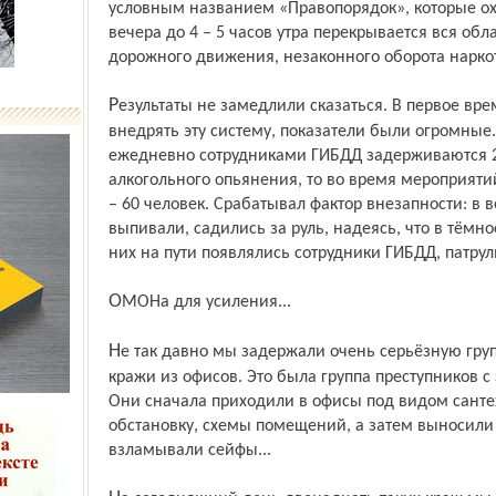
условным названием «Правопорядок», которые охв
вечера до 4 – 5 часов утра перекрывается вся об
дорожного движения, незаконного оборота наркот
Результаты не замедлили сказаться. В первое время, когда мы только начали
внедрять эту систему, показатели были огромные.
ежедневно сотрудниками ГИБДД задерживаются 20
алкогольного опьянения, то во время мероприят
– 60 человек. Срабатывал фактор внезапности: в
выпивали, садились за руль, надеясь, что в тёмное
них на пути появлялись сотрудники ГИБДД, патру
ОМОНа для усиления...
Не так давно мы задержали очень серьёзную группировку, которая осуществляла
кражи из офисов. Это была группа преступников 
Они сначала приходили в офисы под видом сантех
обстановку, схемы помещений, а затем выносили
взламывали сейфы...