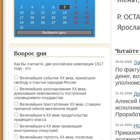
Женат
1
2
3
4
5
6
7
8
9
10
11
12
13
14
15
16
Р. ОСТАЩЕНКО, старший помощник прокурора
17
18
19
20
21
22
23
24
25
26
27
28
29
30
Яросла
31
Выберите дату
Читайте
Вопрос дня
За
29.04.2009
Как Вы считаете, две российские революции 1917
года - это
По факту
денег, в
Величайшее событие ХХ века, принёсшее
уполномо
свободу и счастье народам России
Величайшее разочарование ХХ века,
Де
доказавшее невозможность построения
21.02.2006
справедливого государства
Алексей 
Величайшее преступление ХХ века, ставшее
исполняю
причиной гибели миллионов людей
Проработ
Величайшее в ХХ веке предательство
правящего класса
Но
23.11.2004
Величайшая в ХХ веке провокация
иностранных спецслужб
Приказом
Величайшая глупость ХХ века, поскольку
должност