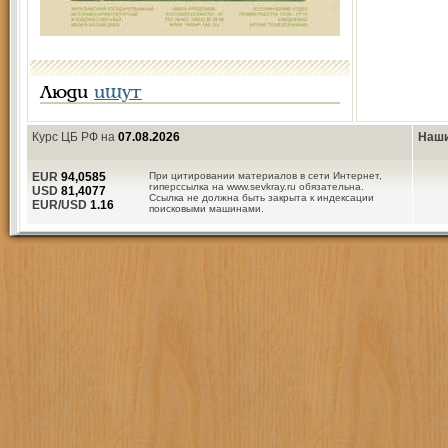
Люди
ищут
Курс ЦБ РФ на
07.08.2026
Наши
EUR
94,0585
При цитировании материалов в сети Интернет,
гиперссылка на www.sevkray.ru обязательна.
USD
81,4077
Ссылка не должна быть закрыта к индексации
EUR/USD
1.16
поисковыми машинами.