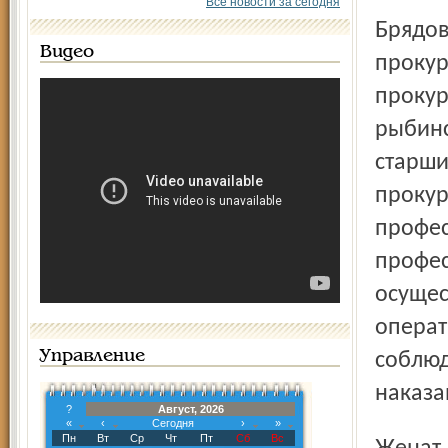
Все новости за сегодня
Брядовой родился в 1969 году в Рыбинске. В органах
Видео
прокур
прокур
рыбинс
старши
прокур
профес
профес
осущес
операт
Управление
соблюд
наказа
?
Август, 2026
«
‹
Сегодня
›
»
Пн
Вт
Ср
Чт
Пт
Сб
Вс