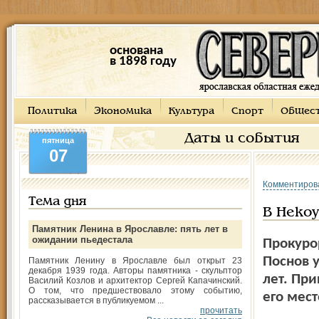
основана
в 1898 году
Политика
Экономика
Культура
Спорт
Общес
Даты и события
пятница
07
Комментиров
Тема дня
В Некоу
Памятник Ленина в Ярославле: пять лет в
ожидании пьедестала
Прокуро
Поснов у
Памятник Ленину в Ярославле был открыт 23
декабря 1939 года. Авторы памятника - скульптор
лет. Пр
Василий Козлов и архитектор Сергей Капачинский.
О том, что предшествовало этому событию,
его мест
рассказывается в публикуемом ...
прочитать