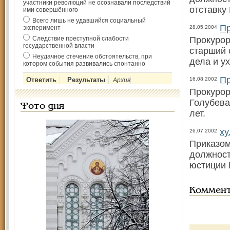
участники революций не осознавали последствий
отставку
ими совершённого
Всего лишь не удавшийся социальный
Пр
эксперимент
28.05.2004
Следствие преступной слабости
Прокурор
государственной власти
старший 
Неудачное стечение обстоятельств, при
дела и ух
котором события развивались спонтанно
Пр
16.08.2002
Архив
Прокурор
Голубева
Фото дня
лет.
ху
26.07.2002
Приказом
должност
юстиции 
Коммен