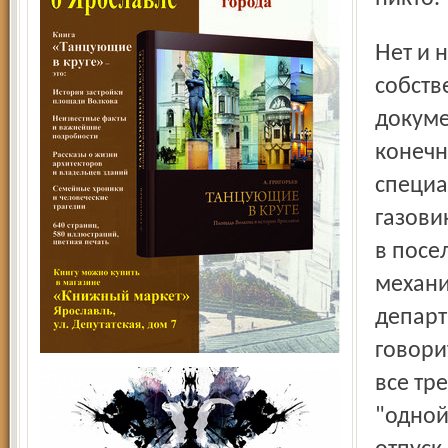
Нет и не надо, подумала наша героиня и решила
собств
докуме
конечн
специа
газови
в посе
механи
департ
говори
все тр
"одной