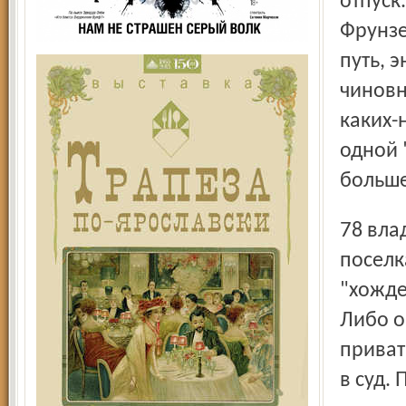
отпуск
Фрунзе
путь, 
чиновн
каких-
одной 
больше
78 владельцев неприватизированных жилых помещений
поселк
"хожде
Либо о
приват
в суд. 