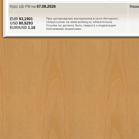
Курс ЦБ РФ на
07.08.2026
Наши
EUR
93,1901
При цитировании материалов в сети Интернет,
гиперссылка на www.sevkray.ru обязательна.
USD
80,9293
Ссылка не должна быть закрыта к индексации
EUR/USD
1.16
поисковыми машинами.