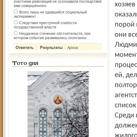
участники революций не осознавали последствий
хозяев
ими совершённого
Всего лишь не удавшийся социальный
оказал
эксперимент
Следствие преступной слабости
порой 
государственной власти
они вс
Неудачное стечение обстоятельств, при
котором события развивались спонтанно
Людмил
Архив
момент
Фото дня
процес
ей, де
полтор
агентс
список
Среди 
должен
жилого