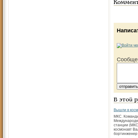
Коммен
Написа
Сообще
В этой 
Вышли в косм
МКС. Команд
Международн
станции (МКС
космонавт Ва
бортинженер