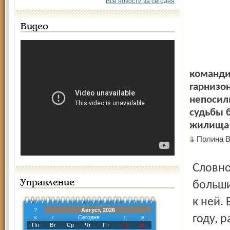
Все новости за сегодня
Видео
команди
гарнизон
непосил
судьбы 
жилища 
Полина 
Словно предвидя грядущую эпоху радикальных перемен,
Управление
больши
к ней.
?
Август, 2026
году, 
«
‹
Сегодня
›
»
Пн
Вт
Ср
Чт
Пт
Сб
Вс