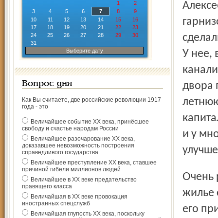
1
2
Алексе
3
4
5
6
7
8
9
гарниз
10
11
12
13
14
15
16
17
18
19
20
21
22
23
24
25
26
27
28
29
30
сделал
31
Выберите дату
У нее,
канали
Вопрос дня
двора 
Как Вы считаете, две российские революции 1917
летнюю
года - это
капита
Величайшее событие ХХ века, принёсшее
свободу и счастье народам России
и у мн
Величайшее разочарование ХХ века,
доказавшее невозможность построения
улучше
справедливого государства
Величайшее преступление ХХ века, ставшее
причиной гибели миллионов людей
Очень радовались этому "сокольчане", но когда военное
Величайшее в ХХ веке предательство
правящего класса
жилье 
Величайшая в ХХ веке провокация
иностранных спецслужб
его пр
Величайшая глупость ХХ века, поскольку