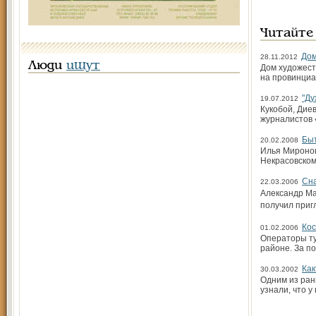
Читайте
Дом
28.11.2012
Люди
ищут
Дом художест
на провинциа
"Ду
19.07.2012
Кукобой, Дие
журналистов 
Быт
20.02.2008
Илья Миронов
Некрасовском
Сна
22.03.2006
Александр Ма
получил приг
Кос
01.02.2006
Операторы ту
районе. За п
Как
30.03.2002
Одним из ран
узнали, что у