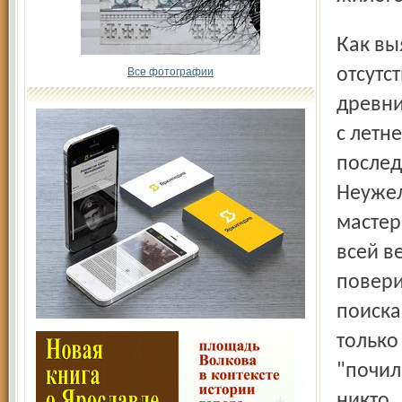
Как выяснилось, не только не отражал, но и вовсе
отсутс
Все фотографии
древни
с летн
послед
Неужел
мастер
всей в
повери
поиска
только
"почил 
никто.