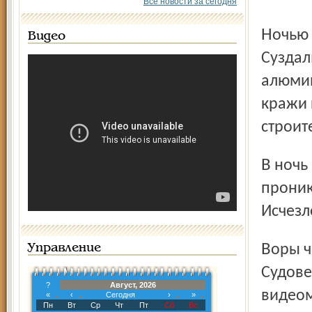
Все новости за сегодня
Ночью неизвестные пробрались в квартиру на
Видео
Суздал
алюмин
кражи 
строит
В ночь на 25 августа неизвестные, взломав замок,
проник
Исчезл
Воры через форточку проникли в квартиру в поселке
Управление
Судове
?
Август, 2026
видеом
«
‹
Сегодня
›
»
Пн
Вт
Ср
Чт
Пт
Сб
Вс