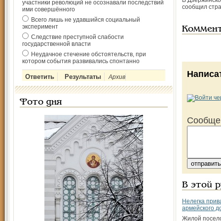
В Дзержинско
участники революций не осознавали последствий
сообщил стра
ими совершённого
Всего лишь не удавшийся социальный
эксперимент
Коммен
Следствие преступной слабости
государственной власти
Неудачное стечение обстоятельств, при
котором события развивались спонтанно
Написа
Архив
Фото дня
Сообще
В этой 
Нелегка прив
армейского д
Жилой посело