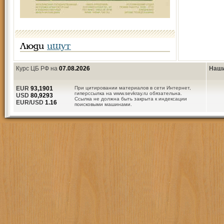
Люди
ищут
Курс ЦБ РФ на
07.08.2026
Наши
EUR
93,1901
При цитировании материалов в сети Интернет,
гиперссылка на www.sevkray.ru обязательна.
USD
80,9293
Ссылка не должна быть закрыта к индексации
EUR/USD
1.16
поисковыми машинами.