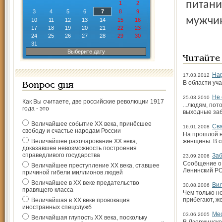
питани
1
2
3
4
5
6
7
8
9
мужчин
10
11
12
13
14
15
16
17
18
19
20
21
22
23
24
25
26
27
28
29
30
31
Выберите дату
Читайте
Нар
17.03.2012
В области уч
Вопрос дня
Не 
25.03.2010
Как Вы считаете, две российские революции 1917
...людям, по
года - это
выходные заб
Величайшее событие ХХ века, принёсшее
Сва
16.01.2008
свободу и счастье народам России
На прошлой н
Величайшее разочарование ХХ века,
женщины. В с
доказавшее невозможность построения
справедливого государства
Заб
23.09.2006
Сообщение о 
Величайшее преступление ХХ века, ставшее
Ленинский РО
причиной гибели миллионов людей
Величайшее в ХХ веке предательство
Вил
30.08.2006
правящего класса
Чем только н
прибегают, ж
Величайшая в ХХ веке провокация
иностранных спецслужб
Мес
03.06.2005
Величайшая глупость ХХ века, поскольку