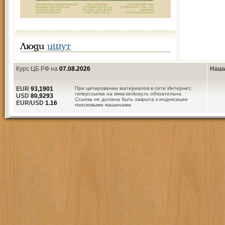
Люди
ищут
Курс ЦБ РФ на
07.08.2026
Наши
EUR
93,1901
При цитировании материалов в сети Интернет,
гиперссылка на www.sevkray.ru обязательна.
USD
80,9293
Ссылка не должна быть закрыта к индексации
EUR/USD
1.16
поисковыми машинами.