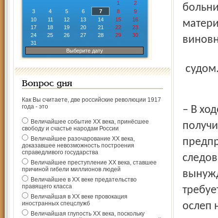
1
2
больни
3
4
5
6
7
8
9
10
11
12
13
14
15
16
матери
17
18
19
20
21
22
23
24
25
26
27
28
29
30
виновн
31
Выберите дату
судом
Вопрос дня
Как Вы считаете, две российские революции 1917
года - это
– В хо
Величайшее событие ХХ века, принёсшее
получил
свободу и счастье народам России
Величайшее разочарование ХХ века,
предпр
доказавшее невозможность построения
справедливого государства
следов
Величайшее преступление ХХ века, ставшее
причиной гибели миллионов людей
вынужд
Величайшее в ХХ веке предательство
правящего класса
требуе
Величайшая в ХХ веке провокация
иностранных спецслужб
ослеп 
Величайшая глупость ХХ века, поскольку