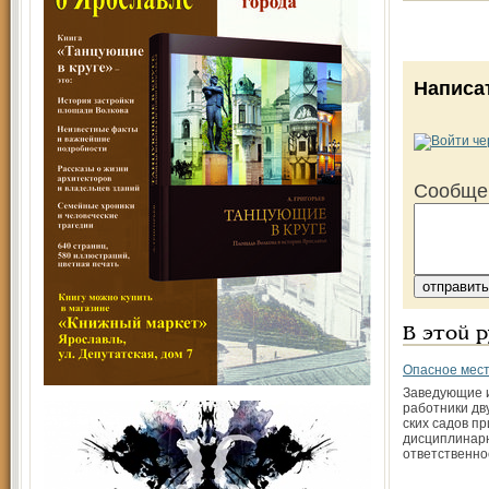
Написа
Сообще
В этой 
Опасное мест
Заведующие 
работники дву
ских садов п
дисциплинар
ответственно