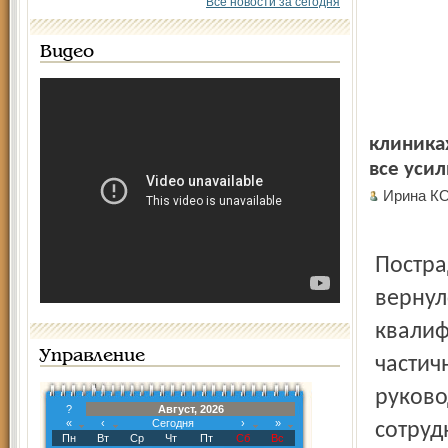
Все новости за сегодня
Видео
клиниках
все усил
Ирина К
Постра
вернул
квалиф
Управление
частич
руково
?
Август, 2026
«
‹
Сегодня
›
»
сотруд
Пн
Вт
Ср
Чт
Пт
Сб
Вс