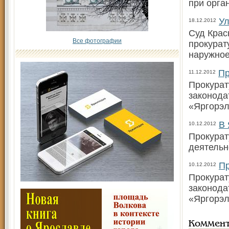
при орга
Ул
18.12.2012
Суд Крас
Все фотографии
прокурат
наружное
Пр
11.12.2012
Прокурат
законода
«Яргорэл
В 
10.12.2012
Прокурат
деятельн
Пр
10.12.2012
Прокурат
законода
«Яргорэл
Коммен