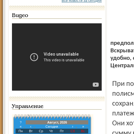
Все новости за сегодня
Видео
предпол
Вскрыват
удобно, 
Централ
При положительной динамике в работе налоговым
полисм
сохран
Управление
платеж
Они хо
?
Август, 2026
«
‹
Сегодня
›
»
Пн
Вт
Ср
Чт
Пт
Сб
Вс
сумму 