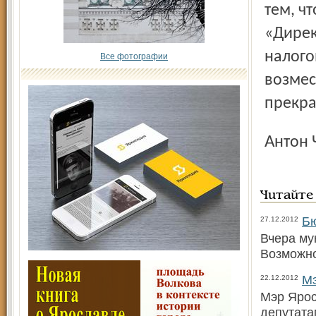
тем, ч
«Дирек
налого
Все фотографии
возмес
прекр
Антон
Читайте
Бю
27.12.2012
Вчера му
Возможн
Мэ
22.12.2012
Мэр Ярос
депутата