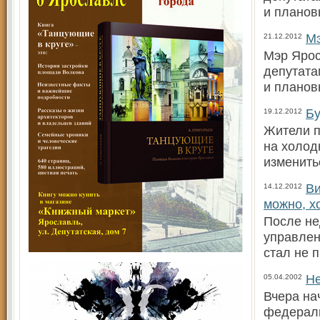
и планов
Мэ
21.12.2012
Мэр Ярос
депутата
и планов
Бу
19.12.2012
Жители п
на холод
изменить
В
14.12.2012
можно, х
После не
управлен
стал не 
Не
05.04.2002
Вчера на
федераль