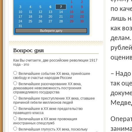
1
2
3
4
5
6
7
8
9
по кач
10
11
12
13
14
15
16
17
18
19
20
21
22
23
лишь н
24
25
26
27
28
29
30
31
как во
Выберите дату
делам.
рублей
Вопрос дня
оценив
Как Вы считаете, две российские революции 1917
года - это
– Надо укреплять оперативно-следственный комплекс, –
Величайшее событие ХХ века, принёсшее
свободу и счастье народам России
так оц
Величайшее разочарование ХХ века,
доказавшее невозможность построения
докуме
справедливого государства
Величайшее преступление ХХ века, ставшее
Медвед
причиной гибели миллионов людей
Величайшее в ХХ веке предательство
правящего класса
Оперативникам, по его мнению, следует всерьез
Величайшая в ХХ веке провокация
иностранных спецслужб
занима
Величайшая глупость ХХ века, поскольку