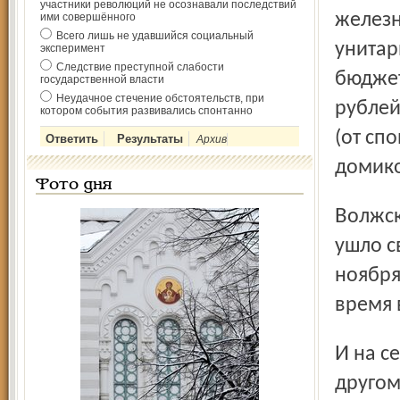
участники революций не осознавали последствий
железн
ими совершённого
Всего лишь не удавшийся социальный
унитар
эксперимент
Следствие преступной слабости
бюджет
государственной власти
Неудачное стечение обстоятельств, при
рублей
котором события развивались спонтанно
(от сп
Архив
домико
Фото дня
Волжской набережной) деньги тратились весьма щедро –
ушло с
ноября
время 
И на сей раз едва ли все кончится так же мирно, как в
другом