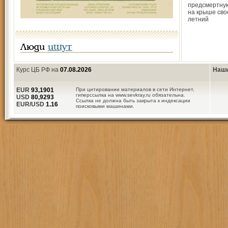
предсмертную
на крыше сво
летний
Люди
ищут
Курс ЦБ РФ на
07.08.2026
Наши
EUR
93,1901
При цитировании материалов в сети Интернет,
гиперссылка на www.sevkray.ru обязательна.
USD
80,9293
Ссылка не должна быть закрыта к индексации
EUR/USD
1.16
поисковыми машинами.