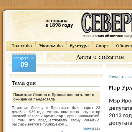
основана
в 1898 году
Политика
Экономика
Культура
Спорт
Общес
Даты и события
воскресенье
09
Комментарии
Тема дня
Мэр Ур
Памятник Ленина в Ярославле: пять лет в
ожидании пьедестала
Мэр Яро
депутат
Памятник Ленину в Ярославле был открыт 23
декабря 1939 года. Авторы памятника - скульптор
2013 го
Василий Козлов и архитектор Сергей Капачинский.
О том, что предшествовало этому событию,
депутат
рассказывается в публикуемом ...
прочитать