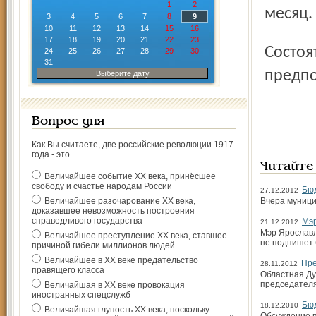
1
2
месяц.
3
4
5
6
7
8
9
10
11
12
13
14
15
16
17
18
19
20
21
22
23
Состоятся ещё два заседания муниципалитета, бюджет
24
25
26
27
28
29
30
31
предпо
Выберите дату
Вопрос дня
Как Вы считаете, две российские революции 1917
года - это
Читайте
Величайшее событие ХХ века, принёсшее
свободу и счастье народам России
Бюд
27.12.2012
Величайшее разочарование ХХ века,
Вчера муници
доказавшее невозможность построения
справедливого государства
Мэр
21.12.2012
Мэр Ярославл
Величайшее преступление ХХ века, ставшее
не подпишет 
причиной гибели миллионов людей
Величайшее в ХХ веке предательство
Пре
28.11.2012
правящего класса
Областная Ду
председателя
Величайшая в ХХ веке провокация
иностранных спецслужб
Бюд
18.12.2010
Величайшая глупость ХХ века, поскольку