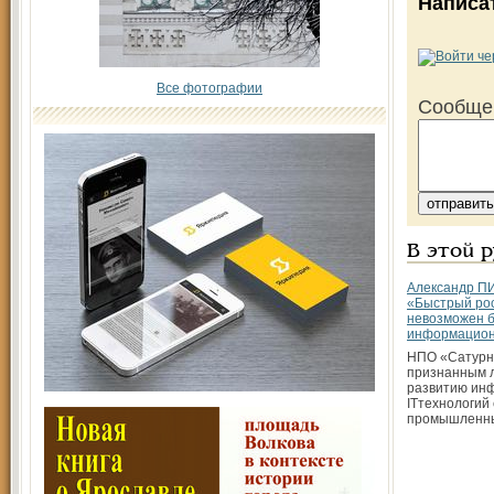
Написа
Все фотографии
Сообще
В этой 
Александр 
«Быстрый ро
невозможен 
информацион
НПО «Сатурн
признанным 
развитию ин
IT­технологий
промышленн