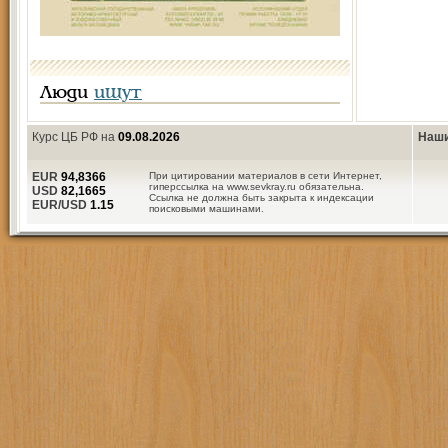
Люди
ищут
Курс ЦБ РФ на
09.08.2026
Наши
EUR
94,8366
При цитировании материалов в сети Интернет,
гиперссылка на www.sevkray.ru обязательна.
USD
82,1665
Ссылка не должна быть закрыта к индексации
EUR/USD
1.15
поисковыми машинами.