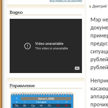
Все новости за сегодня
Дмитрий
Видео
Мэр не согласен с принятым главным финансовым
докуме
пример
предус
ситуац
рублей
рублей
Неприемлемыми Урлашов считает нововведения,
Управление
касающ
аппара
?
Август, 2026
«
‹
Сегодня
›
»
прочих
Пн
Вт
Ср
Чт
Пт
Сб
Вс