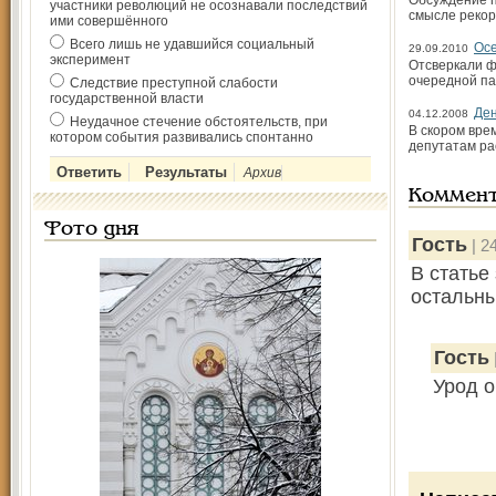
Обсуждение п
участники революций не осознавали последствий
смысле рекор
ими совершённого
Всего лишь не удавшийся социальный
Осе
29.09.2010
эксперимент
Отсверкали ф
очередной па
Следствие преступной слабости
государственной власти
Ден
04.12.2008
Неудачное стечение обстоятельств, при
В скором вре
котором события развивались спонтанно
депутатам ра
Архив
Коммен
Фото дня
Гость
| 2
В статье
остальны
Гость
Урод о