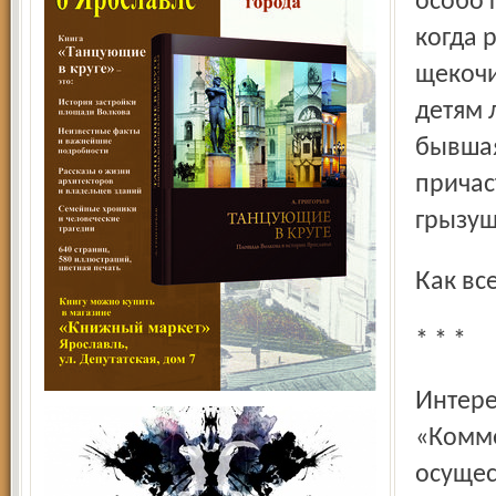
особо 
когда р
щекочи
детям 
бывшая
причас
грызущ
Как в
* * *
Интересная для ярославцев заметка появилась в газете
«Комме
осущес