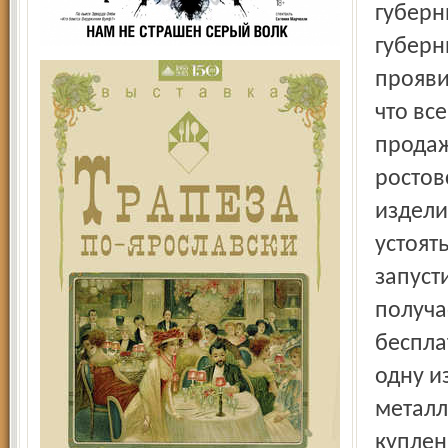
губерн
губерн
прояви
что вс
продаж
ростов
издели
устоят
запуст
получа
беспла
одну и
металл
куплен