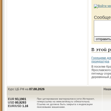
Сообще
В этой 
Горящими до
прокуратура
В поселке Кр
Ярославского
пятницу сгор
деревянный д
Курс ЦБ РФ на
07.08.2026
Наши
EUR
93,1901
При цитировании материалов в сети Интернет,
гиперссылка на www.sevkray.ru обязательна.
USD
80,9293
Ссылка не должна быть закрыта к индексации
EUR/USD
1.16
поисковыми машинами.