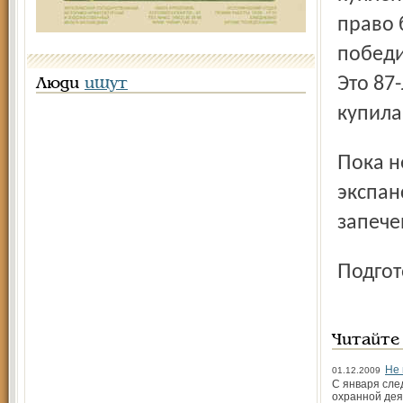
право 
победи
Это 87
Люди
ищут
купила
Пока неясно, удастся ли ивановцам отразить хлебную
экспан
запече
Подг
Читайте
Не 
01.12.2009
С января сле
охранной дея