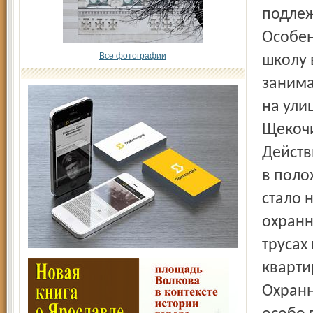
подлеж
Особен
Все фотографии
школу 
занима
на ули
Щекочи
Действ
в поло
стало 
охранн
трусах 
кварти
Охранн