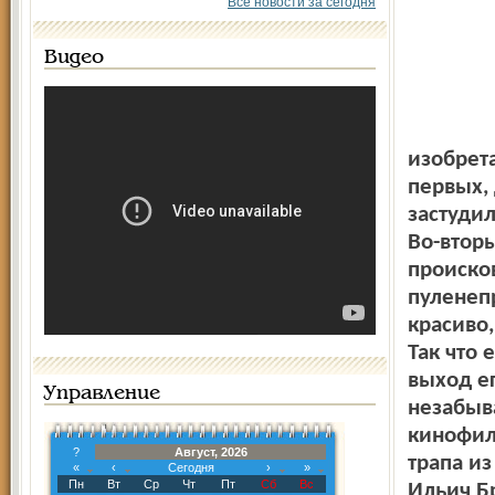
Все новости за сегодня
Видео
изобрет
первых,
застуди
Во-вторы
происко
пуленеп
красиво
Так что 
выход ег
Управление
незабыв
кинофиль
?
Август, 2026
трапа и
«
‹
Сегодня
›
»
Пн
Вт
Ср
Чт
Пт
Сб
Вс
Ильич Бр