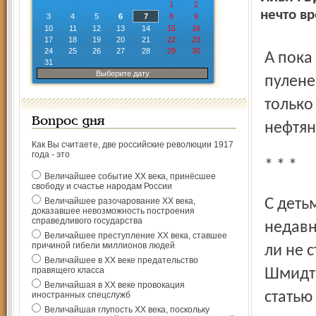
1
2
нечто вр
3
4
5
6
7
8
9
10
11
12
13
14
15
16
17
18
19
20
21
22
23
24
25
26
27
28
29
30
А пока президент в Ханты-Мансийск не едет, утепленный,
31
Выберите дату
пулене
только
Вопрос дня
нефтян
Как Вы считаете, две российские революции 1917
года - это
* * *
Величайшее событие ХХ века, принёсшее
свободу и счастье народам России
С детьми журналиста Юрия Щекочихина произошел
Величайшее разочарование ХХ века,
доказавшее невозможность построения
справедливого государства
недавн
Величайшее преступление ХХ века, ставшее
причиной гибели миллионов людей
ли не 
Величайшее в ХХ веке предательство
правящего класса
Шмидта
Величайшая в ХХ веке провокация
статью
иностранных спецслужб
Величайшая глупость ХХ века, поскольку