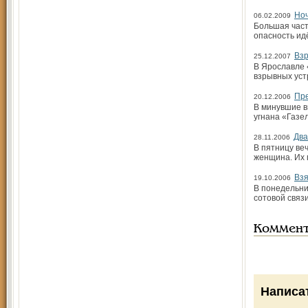
Ноч
06.02.2009
Большая част
опасность ид
Вз
25.12.2007
В Ярославле 
взрывных уст
Пре
20.12.2006
В минувшие в
угнана «Газе
Два
28.11.2006
В пятницу ве
женщина. Их 
Взя
19.10.2006
В понедельни
сотовой связ
Коммен
Написа