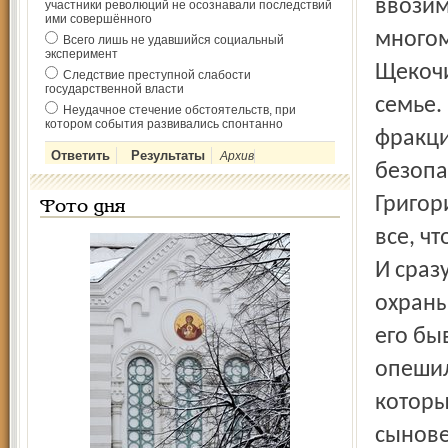
ввозим
участники революций не осознавали последствий
ими совершённого
многом
Всего лишь не удавшийся социальный
эксперимент
Щекочи
Следствие преступной слабости
государственной власти
семье.
Неудачное стечение обстоятельств, при
котором события развивались спонтанно
фракци
Архив
безопа
Григор
Фото дня
все, ч
И сраз
охраны
его бы
опешил
которы
сынове