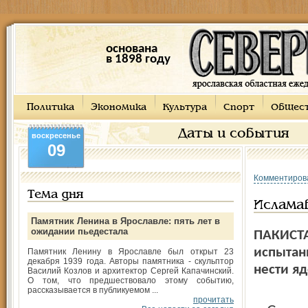
основана
в 1898 году
Политика
Экономика
Культура
Спорт
Общес
Даты и события
воскресенье
09
Комментиров
Тема дня
Исламаб
Памятник Ленина в Ярославле: пять лет в
ожидании пьедестала
ПАКИСТА
испытан
Памятник Ленину в Ярославле был открыт 23
декабря 1939 года. Авторы памятника - скульптор
нести я
Василий Козлов и архитектор Сергей Капачинский.
О том, что предшествовало этому событию,
рассказывается в публикуемом ...
прочитать