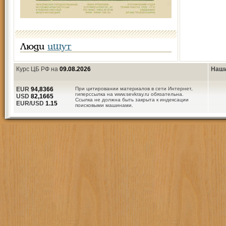
Люди
ищут
Курс ЦБ РФ на
09.08.2026
Наши
EUR
94,8366
При цитировании материалов в сети Интернет,
гиперссылка на www.sevkray.ru обязательна.
USD
82,1665
Ссылка не должна быть закрыта к индексации
EUR/USD
1.15
поисковыми машинами.