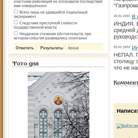
участники революций не осознавали последствий
"Газпром
ими совершённого
Всего лишь не удавшийся социальный
В 
26.01.2002
эксперимент
ИНДИЯ. В
Следствие преступной слабости
государственной власти
средней 
Неудачное стечение обстоятельств, при
руководс
котором события развивались спонтанно
Ин
05.01.2002
Архив
НЕПАЛ. П
столицу 
Фото дня
что не н
Коммен
Написа