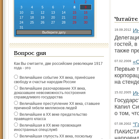
1
2
3
4
5
6
7
8
9
10
11
12
13
14
15
16
17
18
19
20
21
22
23
Читайте
24
25
26
27
28
29
30
31
Ин
19.09.2012
Выберите дату
Делегаци
гостей, 
также пр
Вопрос дня
«С
07.02.2009
Как Вы считаете, две российские революции 1917
года - это
Первые т
корпорац
Величайшее событие ХХ века, принёсшее
на стенд
свободу и счастье народам России
Величайшее разочарование ХХ века,
Ин
доказавшее невозможность построения
15.02.2005
справедливого государства
Государс
Величайшее преступление ХХ века, ставшее
Капил Си
причиной гибели миллионов людей
о том, чт
Величайшее в ХХ веке предательство
правящего класса
"Г
07.08.2002
Величайшая в ХХ веке провокация
иностранных спецслужб
ПАКИСТАН
Величайшая глупость ХХ века, поскольку
направил