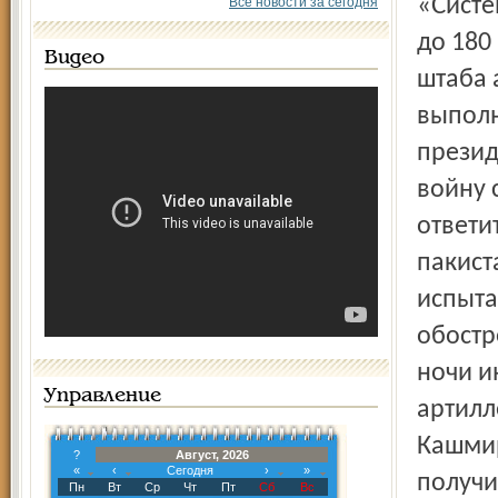
«Система способна доставлять боеголовки на расстояние
Все новости за сегодня
до 180
Видео
штаба 
выполн
презид
войну 
ответи
пакист
испыта
обостр
ночи и
Управление
артилл
Кашмир
?
Август, 2026
«
‹
Сегодня
›
»
получи
Пн
Вт
Ср
Чт
Пт
Сб
Вс