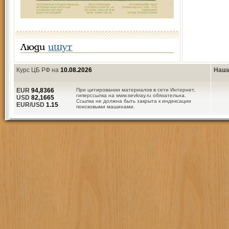
Люди
ищут
Курс ЦБ РФ на
10.08.2026
Наши
EUR
94,8366
При цитировании материалов в сети Интернет,
гиперссылка на www.sevkray.ru обязательна.
USD
82,1665
Ссылка не должна быть закрыта к индексации
EUR/USD
1.15
поисковыми машинами.