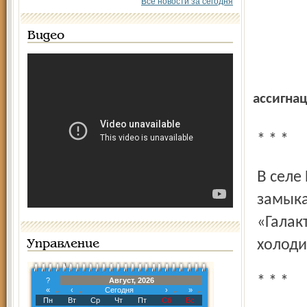
Все новости за сегодня
Видео
ассигна
* * *
В селе Новый Некоуз на Кооперативной улице от
замыка
«Галак
холоди
Управление
* * *
?
Август, 2026
«
‹
Сегодня
›
»
Пн
Вт
Ср
Чт
Пт
Сб
Вс