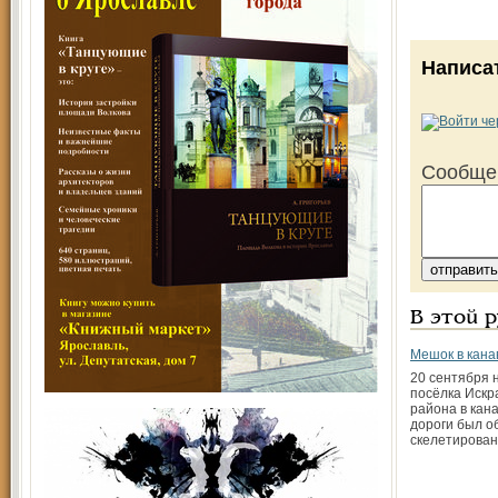
Написа
Сообще
В этой 
Мешок в кана
20 сентября 
посёлка Искр
района в кан
дороги был о
скелетирова