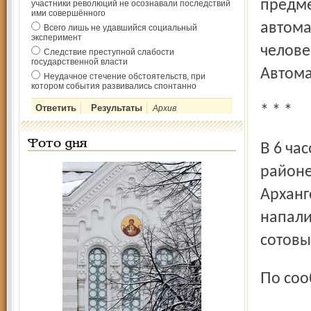
предме
участники революций не осознавали последствий
ими совершённого
автома
Всего лишь не удавшийся социальный
эксперимент
челове
Следствие преступной слабости
государственной власти
Автома
Неудачное стечение обстоятельств, при
котором события развивались спонтанно
* * *
Архив
Фото дня
В 6 часов утра 3 августа на трассе Москва – Холмогоры в
районе
Арханг
напали
сотовы
По со