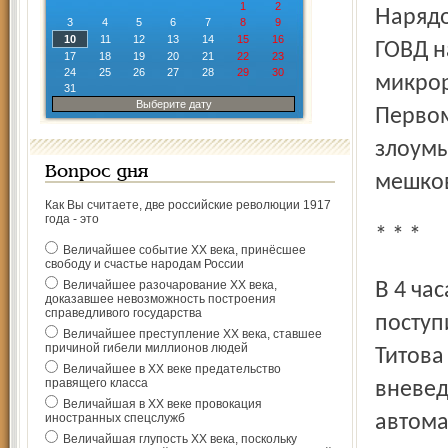
1
2
Нарядом отдела вневедомственной охраны Угличского
3
4
5
6
7
8
9
10
11
12
13
14
15
16
ГОВД н
17
18
19
20
21
22
23
24
25
26
27
28
29
30
микрор
31
Выберите дату
Первом
злоумы
Вопрос дня
мешков
Как Вы считаете, две российские революции 1917
года - это
* * *
Величайшее событие ХХ века, принёсшее
свободу и счастье народам России
Величайшее разочарование ХХ века,
В 4 часа утра 3 августа в Красноперекопский РОВД
доказавшее невозможность построения
справедливого государства
поступ
Величайшее преступление ХХ века, ставшее
причиной гибели миллионов людей
Титова
Величайшее в ХХ веке предательство
правящего класса
вневед
Величайшая в ХХ веке провокация
иностранных спецслужб
автома
Величайшая глупость ХХ века, поскольку