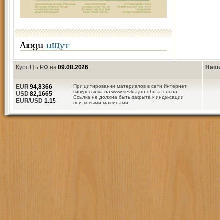
Люди
ищут
Курс ЦБ РФ на
09.08.2026
Наши
EUR
94,8366
При цитировании материалов в сети Интернет,
гиперссылка на www.sevkray.ru обязательна.
USD
82,1665
Ссылка не должна быть закрыта к индексации
EUR/USD
1.15
поисковыми машинами.