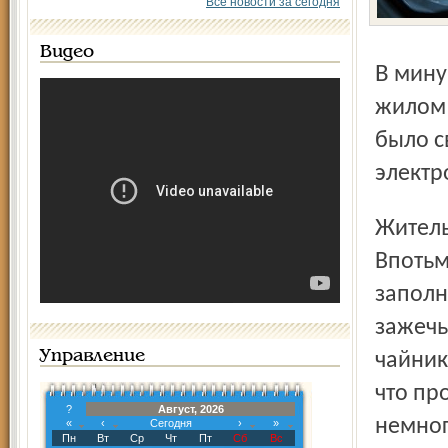
Все новости за сегодня
Видео
В минувшую среду в восемь утра в многоквартирном
жилом 
было с
электр
Жительница одной из квартир решила вскипятить чайник.
Впотьм
заполн
зажечь
Управление
чайник
что пр
?
Август, 2026
немног
«
‹
Сегодня
›
»
Пн
Вт
Ср
Чт
Пт
Сб
Вс