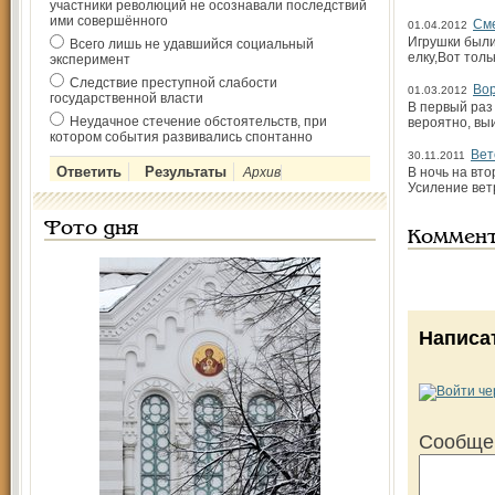
участники революций не осознавали последствий
ими совершённого
См
01.04.2012
Игрушки были
Всего лишь не удавшийся социальный
елку,Вот толь
эксперимент
Следствие преступной слабости
Вор
01.03.2012
государственной власти
В первый раз
Неудачное стечение обстоятельств, при
вероятно, вы
котором события развивались спонтанно
Вет
30.11.2011
Архив
В ночь на вт
Усиление вет
Фото дня
Коммен
Написа
Сообще