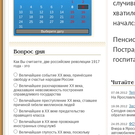
1
2
случив
3
4
5
6
7
8
9
хватил
10
11
12
13
14
15
16
17
18
19
20
21
22
23
24
25
26
27
28
29
30
началс
31
Выберите дату
Пенсионерка сама вызвала медиков и пожарных.
Постра
Вопрос дня
госпит
Как Вы считаете, две российские революции 1917
года - это
Величайшее событие ХХ века, принёсшее
свободу и счастье народам России
Читайте
Величайшее разочарование ХХ века,
доказавшее невозможность построения
Теп
07.08.2012
справедливого государства
На Ярославль
Величайшее преступление ХХ века, ставшее
причиной гибели миллионов людей
Зас
19.06.2012
Сегодня окол
Величайшее в ХХ веке предательство
обратил вним
правящего класса
Величайшая в ХХ веке провокация
ФО
24.05.2012
иностранных спецслужб
Вчера в Ярос
Величайшая глупость ХХ века, поскольку
автомобилем 