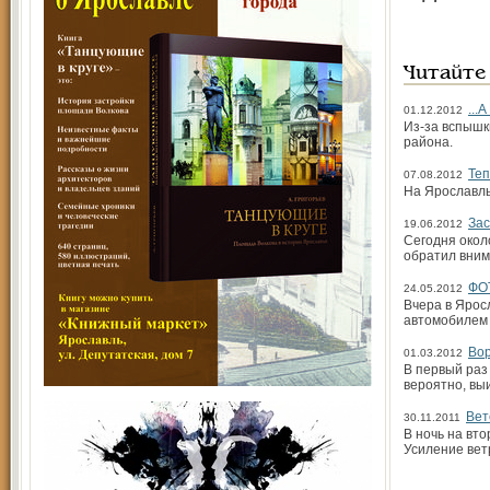
Читайте
...
01.12.2012
Из-за вспышк
района.
Теп
07.08.2012
На Ярославль
Зас
19.06.2012
Сегодня окол
обратил вним
ФО
24.05.2012
Вчера в Ярос
автомобилем 
Вор
01.03.2012
В первый раз
вероятно, вы
Вет
30.11.2011
В ночь на вт
Усиление вет