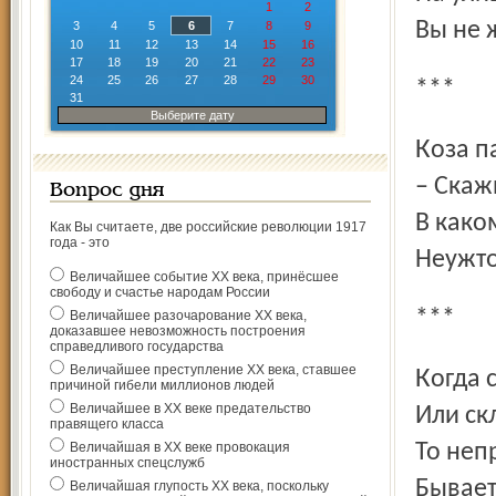
1
2
Вы не 
3
4
5
6
7
8
9
10
11
12
13
14
15
16
17
18
19
20
21
22
23
24
25
26
27
28
29
30
***
31
Выберите дату
Коза 
– Скаж
Вопрос дня
В како
Как Вы считаете, две российские революции 1917
года - это
Неужто
Величайшее событие ХХ века, принёсшее
свободу и счастье народам России
***
Величайшее разочарование ХХ века,
доказавшее невозможность построения
справедливого государства
Величайшее преступление ХХ века, ставшее
Когда
причиной гибели миллионов людей
Величайшее в ХХ веке предательство
Или ск
правящего класса
Величайшая в ХХ веке провокация
То неп
иностранных спецслужб
Бывает
Величайшая глупость ХХ века, поскольку