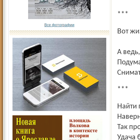
***
Все фотографии
Вот ж
ску
А ведь
Подума
Снимат
***
Найти
Наверн
Так пр
Удача 