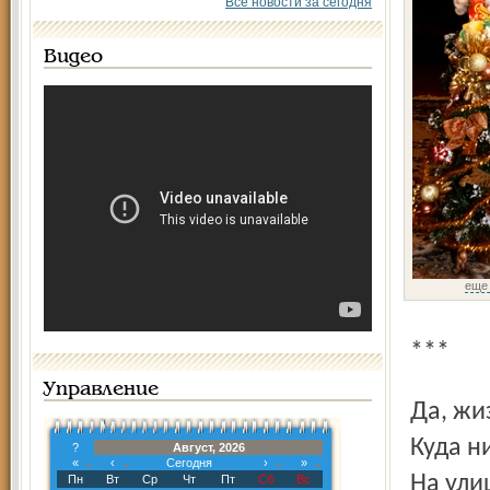
Все новости за сегодня
Видео
еще
***
Управление
Да, ж
Куда н
?
Август, 2026
«
‹
Сегодня
›
»
На ули
Пн
Вт
Ср
Чт
Пт
Сб
Вс