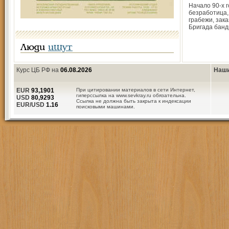
Начало 90-х г
безработица,
грабежи, зак
Бригада банд
Люди
ищут
Курс ЦБ РФ на
06.08.2026
Наши
EUR
93,1901
При цитировании материалов в сети Интернет,
гиперссылка на www.sevkray.ru обязательна.
USD
80,9293
Ссылка не должна быть закрыта к индексации
EUR/USD
1.16
поисковыми машинами.