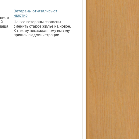
Ветераны отказались от
квартир
анием
ой
Не все ветераны согласны
 наша
сменить старое жилье на новое.
К такому неожиданному выводу
пришли в администрации