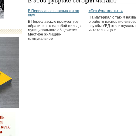
В этой рубрике сегодня читают
В Переславле наказывают за
«Без бумажки ты...»
шум
На материал с таким назв
В Переславскую прокуратуру
о работе паспортно-визов
обратились с жалобой жильцы
службы УВД откликнулась
муниципального общежития.
читательница с
Местное жилищно­
коммунальное