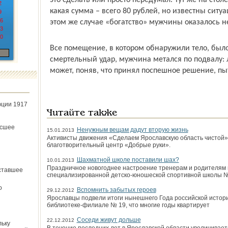
это сделать или просто передумал. Тут же на сто
2
какая сумма – всего 80 рублей, но известны ситуа
9
6
этом же случае «богатство» мужчины оказалось н
3
0
Все помещение, в котором обнаружили тело, было
смертельный удар, мужчина метал­ся по подвалу:
может, поняв, что принял поспешное решение, пыт
юции 1917
Читайте также
ёсшее
Ненужным вещам дадут вторую жизнь
15.01.2013
Активисты движения «Сделаем Ярославскую область чистой»
благотворительный центр «Добрые руки».
Шахматной школе поставили шах?
10.01.2013
Праздничное новогоднее настроение тренерам и родителям 
ставшее
специализированной детско-юношеской спортивной школы №
о
Вспомнить забытых героев
29.12.2012
Ярославцы подвели итоги нынешнего Года российской истори
библиотеке-филиале № 19, что многие годы квартирует
Соседи живут дольше
22.12.2012
льку