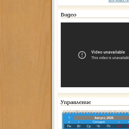
Все новости
Видео
Управление
?
Август, 2026
«
‹
Сегодня
›
Пн
Вт
Ср
Чт
Пт
Сб
В