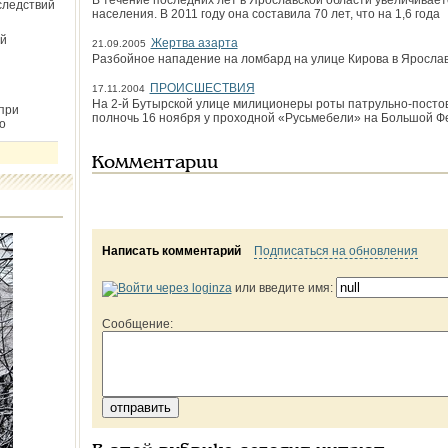
В течение последних лет в Ярославской области увеличивае
следствий
населения. В 2011 году она составила 70 лет, что на 1,6 года
й
Жертва азарта
21.09.2005
Разбойное нападение на ломбард на улице Кирова в Яросла
ПРОИСШЕСТВИЯ
17.11.2004
На 2-й Бутырской улице милиционеры роты патрульно-пос­то
при
полночь 16 ноября у проходной «Русьмебели» на Большой Ф
о
Комментарии
Написать комментарий
Подписаться на обновления
или введите имя:
Сообщение: