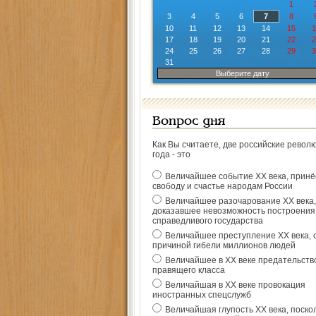
1
3
4
5
6
7
8
10
11
12
13
14
15
1
17
18
19
20
21
22
2
24
25
26
27
28
29
3
31
Выберите дату
Вопрос дня
Как Вы считаете, две российские револ
года - это
Величайшее событие ХХ века, прин
свободу и счастье народам России
Величайшее разочарование ХХ века,
доказавшее невозможность построения
справедливого государства
Величайшее преступление ХХ века, 
причиной гибели миллионов людей
Величайшее в ХХ веке предательств
правящего класса
Величайшая в ХХ веке провокация
иностранных спецслужб
Величайшая глупость ХХ века, поско