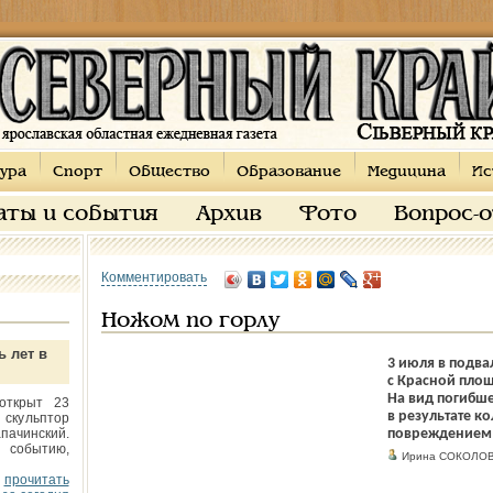
ура
Спорт
Общество
Образование
Медицина
Ис
аты и события
Архив
Фото
Вопрос-
Комментировать
Ножом по горлу
ь лет в
3 июля в подва
с Красной пло
На вид погибше
открыт 23
в результате к
 скульптор
пачинский.
повреждением 
 событию,
Ирина СОКОЛО
прочитать