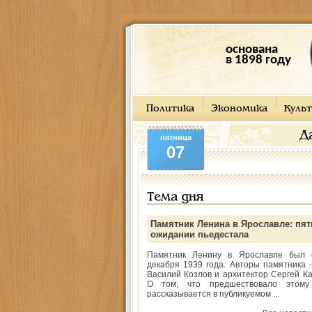
основана
в 1898 году
Политика
Экономика
Культ
Д
пятница
07
Тема дня
Памятник Ленина в Ярославле: пят
ожидании пьедестала
Памятник Ленину в Ярославле был 
декабря 1939 года. Авторы памятника -
Василий Козлов и архитектор Сергей Ка
О том, что предшествовало этому
рассказывается в публикуемом ...