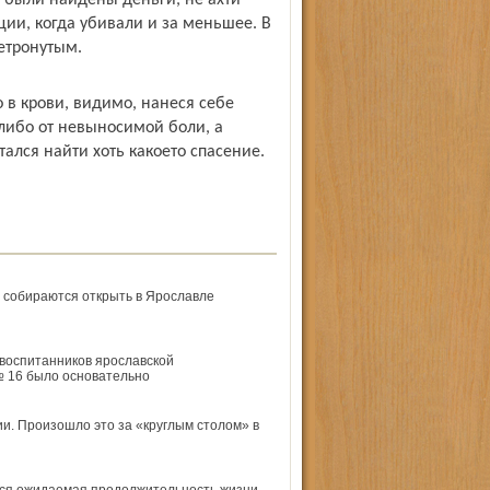
ле были найдены деньги, не ахти
ции, когда убивали и за меньшее. В
етронутым.
 в крови, видимо, нанеся себе
 либо от невыносимой боли, а
ался найти хоть какое­то спасение.
 собираются открыть в Ярославле
воспитанников ярославской
 16 было основательно
и. Произошло это за «круглым столом» в