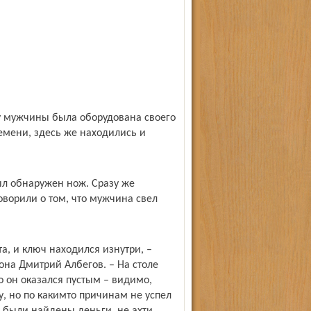
у мужчины была оборудована своего
ремени, здесь же находились и
л обнаружен нож. Сразу же
оворили о том, что мужчина свел
а, и ключ находился изнутри, –
она Дмитрий Албегов. – На столе
о он оказался пустым – видимо,
, но по каким­то причинам не успел