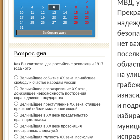
1
2
3
4
5
6
7
8
9
10
11
12
13
14
15
16
17
18
19
20
21
22
23
24
25
26
27
28
29
30
31
Выберите дату
Вопрос дня
Как Вы считаете, две российские революции 1917
года - это
Величайшее событие ХХ века, принёсшее
свободу и счастье народам России
Величайшее разочарование ХХ века,
доказавшее невозможность построения
справедливого государства
Величайшее преступление ХХ века, ставшее
причиной гибели миллионов людей
Величайшее в ХХ веке предательство
правящего класса
Величайшая в ХХ веке провокация
иностранных спецслужб
Величайшая глупость ХХ века, поскольку