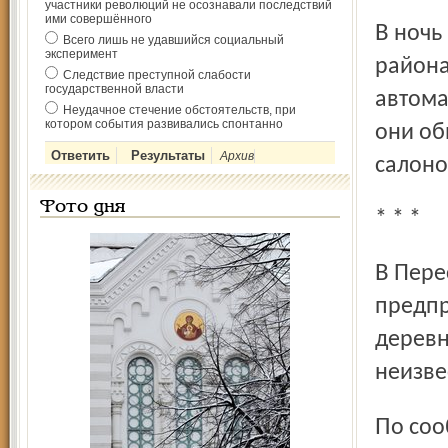
участники революций не осознавали последствий
ими совершённого
В ночь на 24 августа в поселке Дубки Ярославского
Всего лишь не удавшийся социальный
эксперимент
района
Следствие преступной слабости
государственной власти
автома
Неудачное стечение обстоятельств, при
котором события развивались спонтанно
они об
Архив
салоно
Фото дня
* * *
В Переславский горотдел милиции обратился частный
предпр
деревн
неизве
По со