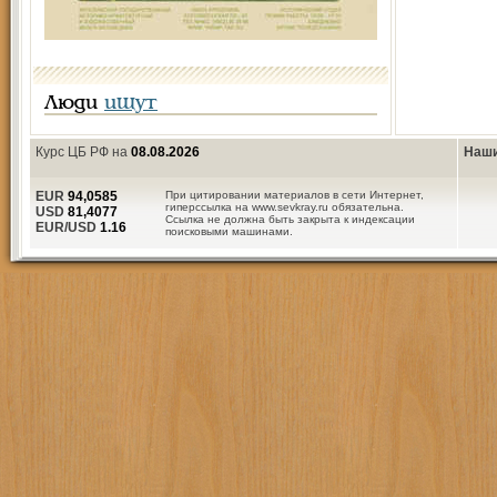
Люди
ищут
Курс ЦБ РФ на
08.08.2026
Наши
EUR
94,0585
При цитировании материалов в сети Интернет,
гиперссылка на www.sevkray.ru обязательна.
USD
81,4077
Ссылка не должна быть закрыта к индексации
EUR/USD
1.16
поисковыми машинами.