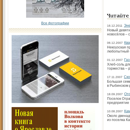
Читайте
Все фотографии
Эне
16.12.2011
Новый девяти
новосёлов – 
Кв
06.12.2007
Некоузская п
любопытный ф
Газ
01.12.2007
Хлеб-соль для
торжества – 
Ско
17.11.2007
Большая семь
в Рыбинском 
Отр
18.09.2007
Поселок Отра
предприятие 
Кам
10.08.2007
Около двенад
из поселка К