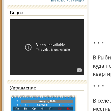
Все новости за сегодня
Видео
* * *
В Рыбинске задержана 40-летняя дама. Она подсмотрела,
куда п
кварти
* * *
Управление
В селе Лыченцы Переславского района задержан
?
Август, 2026
«
‹
Сегодня
›
»
местны
Пн
Вт
Ср
Чт
Пт
Сб
Вс