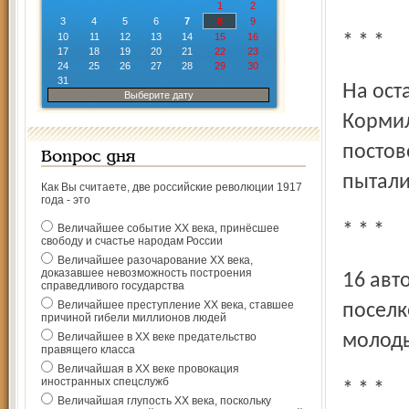
1
2
3
4
5
6
7
8
9
10
11
12
13
14
15
16
* * *
17
18
19
20
21
22
23
24
25
26
27
28
29
30
31
На остановке общественного транспорта «дер.
Выберите дату
Корми
постов
Вопрос дня
пытали
Как Вы считаете, две российские революции 1917
года - это
* * *
Величайшее событие ХХ века, принёсшее
свободу и счастье народам России
Величайшее разочарование ХХ века,
доказавшее невозможность построения
16 автошин украдено со склада ООО «Северснаб» в
справедливого государства
Величайшее преступление ХХ века, ставшее
поселк
причиной гибели миллионов людей
Величайшее в ХХ веке предательство
молоды
правящего класса
Величайшая в ХХ веке провокация
иностранных спецслужб
* * *
Величайшая глупость ХХ века, поскольку