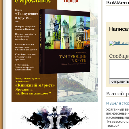
Коммен
Написа
Сообще
В этой 
И ушёл в сто
Ураганный ве
воскресенье 
населёнными
Тутаевского 
трассой