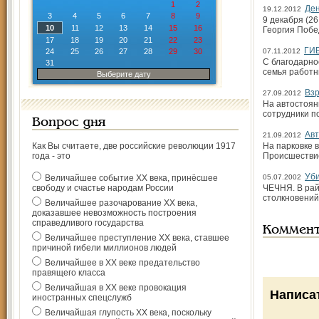
1
2
Ден
19.12.2012
3
4
5
6
7
8
9
9 декабря (2
10
11
12
13
14
15
16
Георгия Побе
17
18
19
20
21
22
23
ГИБ
24
25
26
27
28
29
30
07.11.2012
С благодарно
31
семья работн
Выберите дату
Взр
27.09.2012
На автостоян
сотрудники п
Вопрос дня
Авт
21.09.2012
Как Вы считаете, две российские революции 1917
На парковке 
года - это
Происшествие
Уби
Величайшее событие ХХ века, принёсшее
05.07.2002
свободу и счастье народам России
ЧЕЧНЯ. В рай
столкновений
Величайшее разочарование ХХ века,
доказавшее невозможность построения
справедливого государства
Коммен
Величайшее преступление ХХ века, ставшее
причиной гибели миллионов людей
Величайшее в ХХ веке предательство
правящего класса
Величайшая в ХХ веке провокация
Написа
иностранных спецслужб
Величайшая глупость ХХ века, поскольку