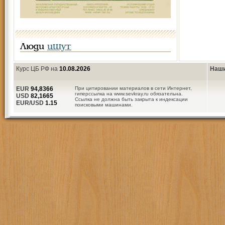
Люди
ищут
Курс ЦБ РФ на
10.08.2026
Наши
EUR
94,8366
При цитировании материалов в сети Интернет,
гиперссылка на www.sevkray.ru обязательна.
USD
82,1665
Ссылка не должна быть закрыта к индексации
EUR/USD
1.15
поисковыми машинами.