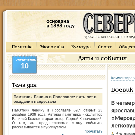
основана
в 1898 году
Политика
Экономика
Культура
Спорт
Общес
Даты и события
понедельник
10
Комментиров
Тема дня
Боевик
Памятник Ленина в Ярославле: пять лет в
ожидании пьедестала
В четвер
ярослав
Памятник Ленину в Ярославле был открыт 23
декабря 1939 года. Авторы памятника - скульптор
«Мерседе
Василий Козлов и архитектор Сергей Капачинский.
О том, что предшествовало этому событию,
легковуш
рассказывается в публикуемом ...
прочитать
Владими