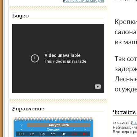
Все новости за сегодня
Видео
Крепкие парни выскочили из «тачек» и выдернули из
салона
из маш
Так сотрудниками убойного отдела и ГИБДД был
задерж
Лесные
осужде
Управление
Читайте
И з
15.01.2013
?
Август, 2026
Неблагоприят
«
‹
Сегодня
›
»
В четверг в р
Пн
Вт
Ср
Чт
Пт
Сб
Вс