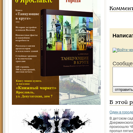
Коммен
Написа
Сообще
В этой 
Один в город
В детском са
Дзержинского
произошло ЧП
пропал пятил