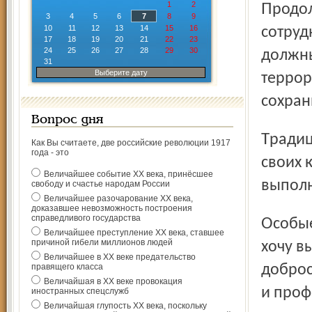
1
2
Продолжая славные традиции предыдущих поколений,
3
4
5
6
7
8
9
10
11
12
13
14
15
16
сотруд
17
18
19
20
21
22
23
24
25
26
27
28
29
30
должны
31
Выберите дату
террор
сохран
Вопрос дня
Традиционно в этот знаменательный день вспоминаем
Как Вы считаете, две российские революции 1917
года - это
своих 
Величайшее событие ХХ века, принёсшее
выполн
свободу и счастье народам России
Величайшее разочарование ХХ века,
доказавшее невозможность построения
справедливого государства
Особые слова благодарности и самые добрые пожелания
Величайшее преступление ХХ века, ставшее
причиной гибели миллионов людей
хочу в
Величайшее в ХХ веке предательство
правящего класса
доброс
Величайшая в ХХ веке провокация
и проф
иностранных спецслужб
Величайшая глупость ХХ века, поскольку