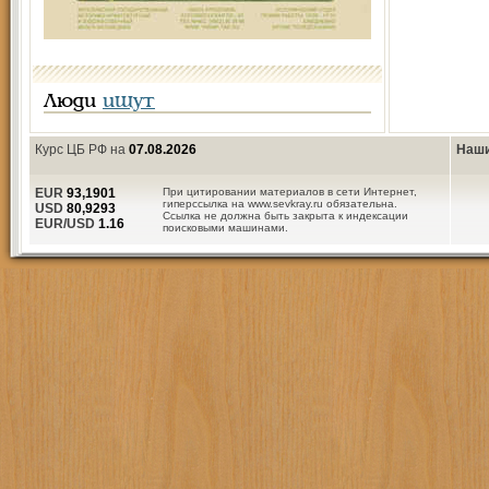
Люди
ищут
Курс ЦБ РФ на
07.08.2026
Наши
EUR
93,1901
При цитировании материалов в сети Интернет,
гиперссылка на www.sevkray.ru обязательна.
USD
80,9293
Ссылка не должна быть закрыта к индексации
EUR/USD
1.16
поисковыми машинами.