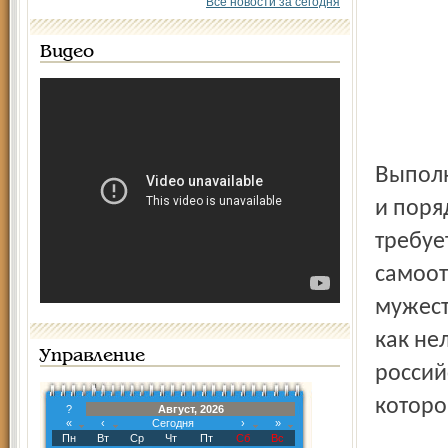
Все новости за сегодня
Видео
Выполнение высокого долга по обеспечению законности
и поря
требуе
самоот
мужест
как не
Управление
россий
которо
?
Август, 2026
«
‹
Сегодня
›
»
Пн
Вт
Ср
Чт
Пт
Сб
Вс