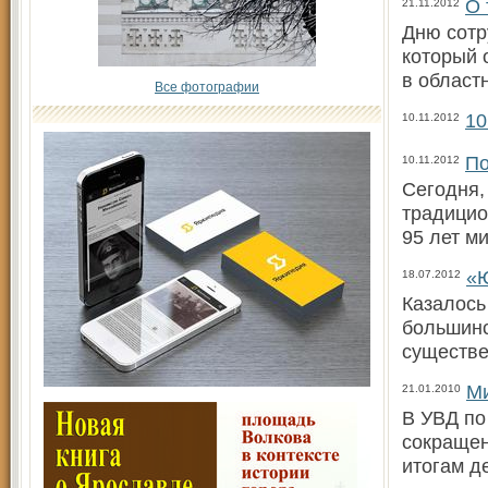
О 
21.11.2012
Дню сотр
который 
в област
Все фотографии
10
10.11.2012
По
10.11.2012
Сегодня,
традицио
95 лет м
«Ю
18.07.2012
Казалось
большинс
существе
Ми
21.01.2010
В УВД по
сокращен
итогам д